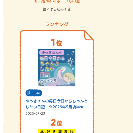
ステム
山に抱かれた家 けもの道
神無島
著／はらだみずき
著／あさ
ランキング
読みもの
ゆっきゅんの毎日今日からちゃんと
したい日記 ☆2026年5月後半★
2026-07-23