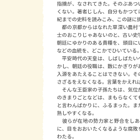
指摘が、なされてきた。そのぶあつ
くない。著者じしん、自分もかつて
紀までの史料を読みこみ、この謎に
都の京都からはなれた草深い農村で
士のおこりじゃあないのと、古い史
朝廷にゆかりのある貴種を、頭目に
などの血統を、どこかでひいている
平安時代の天皇は、しばしばたいへ
かし、朝廷の役職は、数にかぎりが
入源をあたえることはできない。そ
さざるをえなくなる。言葉をかえれ
そんな王臣家の子孫たちは、気位が
のきまりごとなどは、まもらなくて
と言わんばかりに、ふるまった。ま
熟しやすくなる。
彼らが在地の勢力家と野合をしあ
に、目をおおいたくなるような腐敗
わたる。