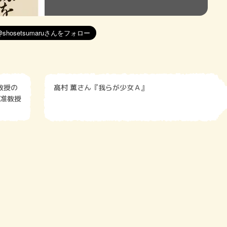
教授の
髙村 薫さん『我らが少女Ａ』
准教授