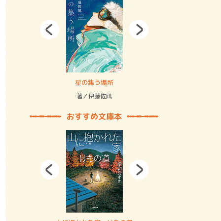
拘束の…
星の集う場所
記憶とツリ
著／伊藤佐凪
著／何 致
おすすめ文庫本