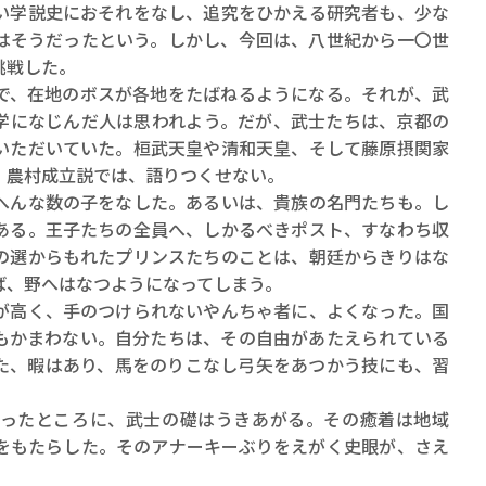
ロボット・イン・ザ・シ
い学説史におそれをなし、追究をひかえる研究者も、少な
著／デボラ・イン…
はそうだったという。しかし、今回は、八世紀から一〇世
挑戦した。
、在地のボスが各地をたばねるようになる。それが、武
学になじんだ人は思われよう。だが、武士たちは、京都の
いただいていた。桓武天皇や清和天皇、そして藤原摂関家
。農村成立説では、語りつくせない。
んな数の子をなした。あるいは、貴族の名門たちも。し
ある。王子たちの全員へ、しかるべきポスト、すなわち収
の選からもれたプリンスたちのことは、朝廷からきりはな
ば、野へはなつようになってしまう。
高く、手のつけられないやんちゃ者に、よくなった。国
もかまわない。自分たちは、その自由があたえられている
た、暇はあり、馬をのりこなし弓矢をあつかう技にも、習
ったところに、武士の礎はうきあがる。その癒着は地域
をもたらした。そのアナーキーぶりをえがく史眼が、さえ