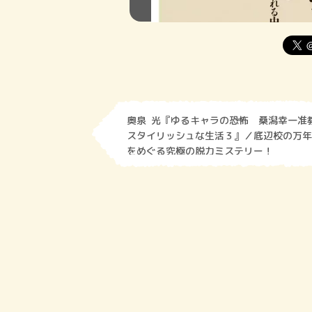
奥泉 光『ゆるキャラの恐怖 桑潟幸一准
スタイリッシュな生活３』／底辺校の万年
をめぐる究極の脱力ミステリー！