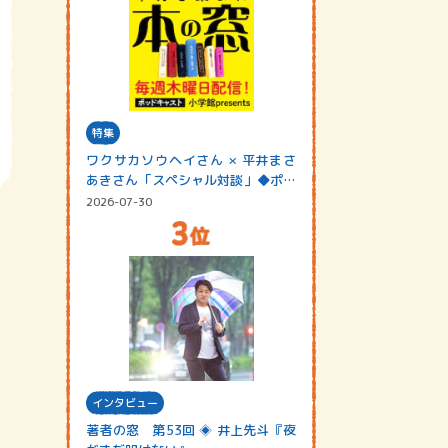
特集
ワクサカソウヘイさん × 平井まさ
あきさん「スペシャル対談」◆ポッ
ドキャスト…
2026-07-30
インタビュー
著者の窓 第53回 ◈ 井上先斗『夜