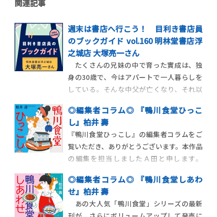
関連記事
週末は書店へ行こう！ 目利き書店員
のブックガイド vol.160 明林堂書店浮
之城店 大塚亮一さん
たくさんの兄妹の中で育った實成は、独
身の30歳で、今はアパートで一人暮らしを
している。そんな中父が亡くなり、それ以
来、實成は「あれ」に付きまとわれるよう
◎編集者コラム◎ 『鴨川食堂ひっこ
になった。「あれ」は人のかたちをしてい
し』柏井 壽
るときもあるし、大きな丸いかたまりにな
『鴨川食堂ひっこし』の編集者コラムをご
っているときもある。父の霊というわけで
覧いただき、ありがとうございます。本作品
はないが、色があるわけでもなく、ただそ
の編集を担当しましたＡ田と申します。
こにもやがかかっ
『鴨川食堂』は依頼人の「もう一度食べた
◎編集者コラム◎ 『鴨川食堂しあわ
い」を叶えるべく、料理人の流と探偵のこ
せ』柏井 壽
いしが「思い出の味」探しに奮闘する物語
あの大人気「鴨川食堂」シリーズの最新
です。「次の巻はいつでるの？」という読
刊が、さらにボリュームアップして発売に