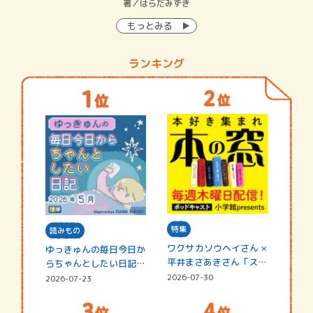
イン…
著／はらだみずき
著
もっとみる
ランキング
特集
読みもの
ワクサカソウヘイさん ×
ゆっきゅんの毎日今日か
平井まさあきさん「スペ
らちゃんとしたい日記
シャ…
☆202…
2026-07-30
2026-07-23