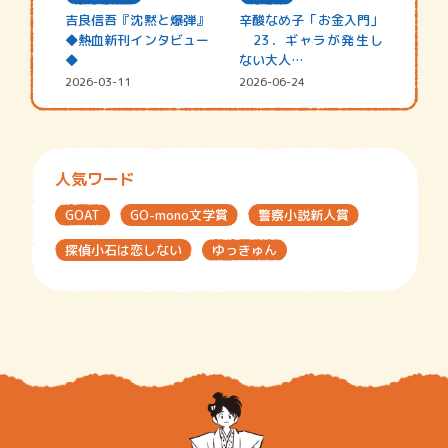
吉良信吾『沈黙と爆弾』
辛酸なめ子「お金入門」
◆熱血新刊インタビュー
23．ギャラが発生し
◆
ない大人…
2026-03-11
2026-06-24
人気ワード
GOAT
GO-mono文学賞
警察小説新人賞
探偵小石は恋しない
ゆっきゅん