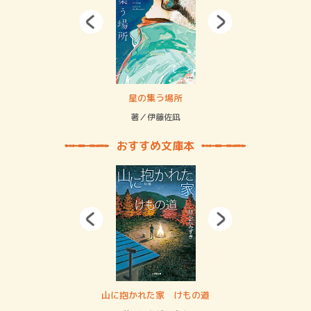
 二重拘束の…
星の集う場所
記憶
緒
著／伊藤佐凪
著／
おすすめ文庫本
・システム
山に抱かれた家 けもの道
神