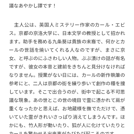
議なあやかし譚です！
主人公は、英国人ミステリー作家のカール・エビ
ス。京都の京洛大学に、日本文学の教授として招かれ
ます。助手を務める九条葵は貴族の末裔で、何かとカ
ールの世話を焼いてくれる人なのですが、まさに京
女、と呼ぶのにふさわしい人物。ぶぶ漬けの話が有名
ですが、彼女の本音と建前をきちんと見分けなければ
なりません。授業がない日には、カールの新作執筆の
参考にと、二人は京都の街を練り歩いて創作の種を捜
しています。そこで出合うのが、街中で起こる不可思
議な現象。あの世とこの世の境目で霊に憑かれて肩が
重くなったかと思えば、お地蔵様を撫でただけで、憑
いていた霊がきれいさっぱり消えてしまうんです。ほ
かにも、竹人形が動いたり、狐が人に化けていたりと
カールを驚かせる出来事がたびたび起こるのです。