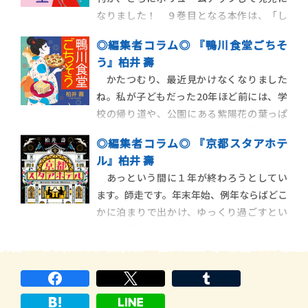
者様からのお問い合わせも多い人気シリー
なりました！ ９巻目となる本作は、「し
ズですが、10作
あわせ」と題されました。著者の柏井さん
◎編集者コラム◎ 『鴨川食堂ごちそ
たっての希望です。実は、最初の段階では
う』柏井 壽
「まごころ」としていたのですが、ご意見
かたつむり、最近見かけなくなりました
をいただいて、変更することになりまし
ね。私が子どもだった20年ほど前には、学
た。以下は、柏井さんからのメールに記さ
校の帰り道や、公園にある紫陽花の葉っぱ
れていたものです。
にくっついていたのですが……。梅雨にな
◎編集者コラム◎ 『京都スタアホテ
ると、毎年かたつむりのことを思い出しま
ル』柏井 壽
す。さて、梅雨まっただ中の６月７日、柏井
あっという間に１年が終わろうとしてい
壽さんがご執筆された「鴨川食堂」シリー
ます。師走です。年末年始、例年ならばどこ
ズの第８弾、『鴨川食堂ごちそう』が発売
かに泊まりで出かけ、ゆっくり過ごすとい
になります。
う方も多いことかと思います（残念なが
ら、このご時世では難しいのです
が……）。ホテルに泊まる方もいらっしゃ
るでしょう。プロポーズのため、誕生日を祝
うため、気持ちを切り替えるため……。人