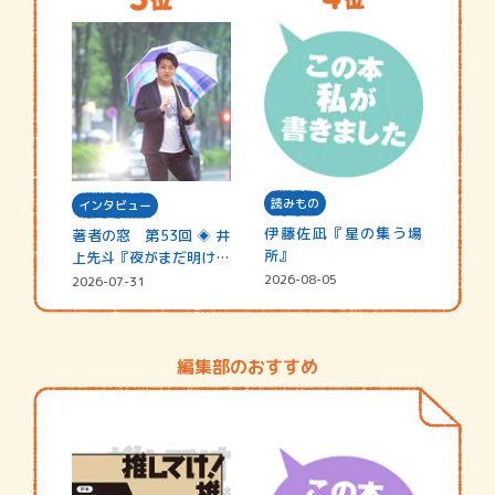
読みもの
インタビュー
伊藤佐凪『星の集う場
著者の窓 第53回 ◈ 井
所』
上先斗『夜がまだ明けな
い』
2026-08-05
2026-07-31
編集部のおすすめ