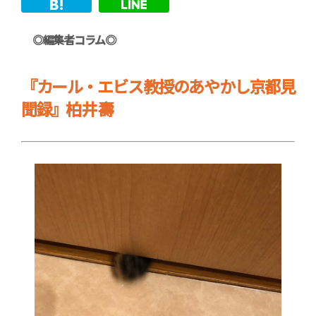
◎編集者コラム◎
『カール・エビス教授のあやかし京都見
聞録』柏井 壽