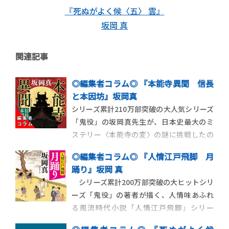
『死ぬがよく候〈五〉 雲』
坂岡 真
関連記事
◎編集者コラム◎ 『本能寺異聞 信長
と本因坊』坂岡真
シリーズ累計210万部突破の大人気シリーズ
「鬼役」の坂岡真先生が、日本史最大のミ
ステリー〈本能寺の変〉の謎に挑戦したの
が、本書『本能寺異聞 信長と本因坊』。
◎編集者コラム◎ 『人情江戸飛脚 月
信長から囲碁名人の称号を賜った法華僧の
踊り』坂岡 真
日海、後の本因坊算砂が主人公です。この
シリーズ累計200万部突破の大ヒットシリ
算砂は一世名人であり、本因坊家の始祖で
ーズ「鬼役」の著者が描く、人情味あふれ
もあり、さらに碁打ちだけでなく、将棋指
る風流時代小説「人情江戸飛脚」シリー
しの最高位で
ズ。その第一弾『月踊り』が、めでたく刊