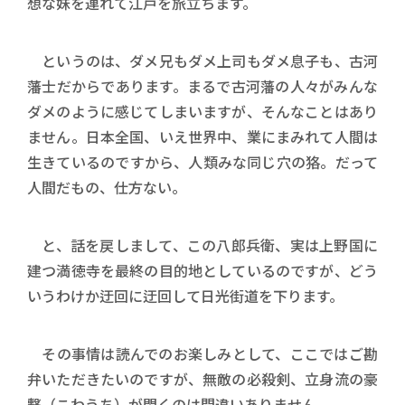
想な妹を連れて江戸を旅立ちます。
というのは、ダメ兄もダメ上司もダメ息子も、古河
藩士だからであります。まるで古河藩の人々がみんな
ダメのように感じてしまいますが、そんなことはあり
ません。日本全国、いえ世界中、業にまみれて人間は
生きているのですから、人類みな同じ穴の狢。だって
人間だもの、仕方ない。
と、話を戻しまして、この八郎兵衛、実は上野国に
建つ満徳寺を最終の目的地としているのですが、どう
いうわけか迂回に迂回して日光街道を下ります。
その事情は読んでのお楽しみとして、ここではご勘
弁いただきたいのですが、無敵の必殺剣、立身流の豪
撃（こわうち）が閃くのは間違いありません。