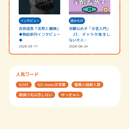
インタビュー
読みもの
吉良信吾『沈黙と爆弾』
辛酸なめ子「お金入門」
◆熱血新刊インタビュー
23．ギャラが発生し
◆
ない大人…
2026-03-11
2026-06-24
人気ワード
GOAT
GO-mono文学賞
警察小説新人賞
探偵小石は恋しない
ゆっきゅん