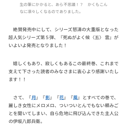
生の筆にかかると、あら不思議！？ かくもこん
なに凛々しくなるのでありました。
絶賛発売中にして、シリーズ怒濤の大重版となった
超人気シリーズ第５弾、『死ぬがよく候〈五〉 雲』が
いよいよ発売となりました！
嬉しくもあり、寂しくもあるこの最終巻、これまで
支えて下さった読者のみなさまに衷心より感謝いたし
ます！！
さて、『
月
』『
影
』『
花
』『
風
』とすべての巻で、
麗しき女性にメロメロ、ついついとんでもない頼みご
とを聞いてしまい、自ら危地に飛び込んできた主人公
の伊坂八郎兵衛。