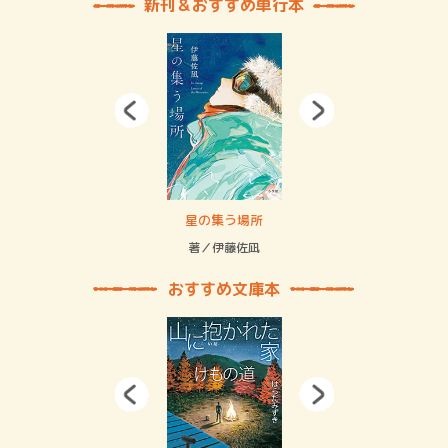
新刊＆おすすめ単行本
 二重拘束の…
星の集う場所
記憶
緒
著／伊藤佐凪
著／
おすすめ文庫本