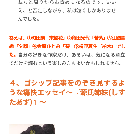
ねちと周りからお責めになるのです。いい
え、と否定しながら、私は泣くしかありませ
んでした。
答えは、➀町田康「末摘花」②角田光代「若紫」③江國香
織「夕顔」④金原ひとみ「葵」⑤桐野夏生「柏木」でし
た。
自分の好きな作家だけ、あるいは、気になる章立
てだけを読むという楽しみ方もよいかもしれません。
４、ゴシップ記事をのぞき見するよ
うな痛快エッセイ～『源氏姉妹(しす
たあず)』～