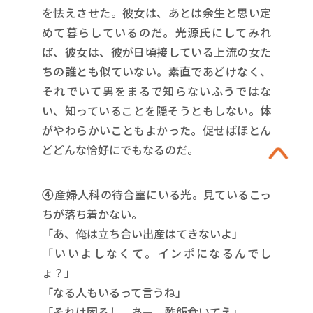
を怯えさせた。彼女は、あとは余生と思い定
めて暮らしているのだ。光源氏にしてみれ
ば、彼女は、彼が日頃接している上流の女た
ちの誰とも似ていない。素直であどけなく、
それでいて男をまるで知らないふうではな
い、知っていることを隠そうともしない。体
がやわらかいこともよかった。促せばほとん
どどんな恰好にでもなるのだ。
④
産婦人科の待合室にいる光。見ているこっ
ちが落ち着かない。
「あ、俺は立ち合い出産はてきないよ」
「いいよしなくて。インポになるんでし
ょ？」
「なる人もいるって言うね」
「それは困るし。あー、酢飯食いてえ」