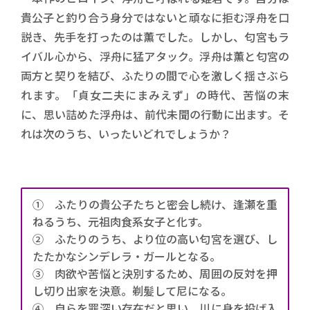
貴公子と釣り合う身分ではないと頑なに拒む浮舟を口
説き、先手を打ったのは薫でした。しかし、匂宮もラ
イバル心から、浮舟に猛アタック。浮舟は薫と匂宮の
両方と契りを結び、ふたりの間で心を激しく揺さぶら
れます。「貞女二夫にまみえず」の時代、苦悩の末
に、思い詰めた浮舟は、前代未聞の行動に出ます。そ
れは次のうち、いったいどれでしょうか？
① ふたりの貴公子たちと密会し続け、逢瀬を重
ねるうち、元祖肉食系女子と化す。
② ふたりのうち、より位の高い匂宮を選び、し
たたかなシンデレラ・ガールとなる。
③ 肉欲や苦悩と決別するため、周囲の反対を押
し切り出家を決意。剃髪して尼になる。
④ 自らを罪深い存在だと思い、川に身を投げ入