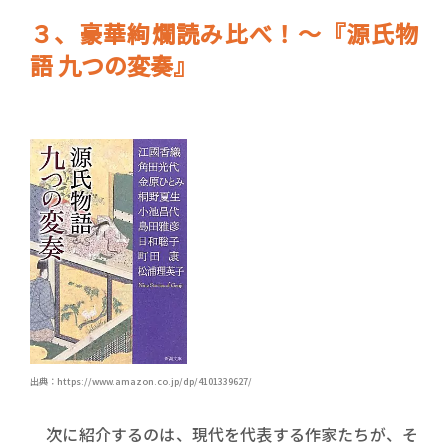
３、豪華絢爛読み比べ！～『源氏物
語 九つの変奏』
出典：https://www.amazon.co.jp/dp/4101339627/
次に紹介するのは、現代を代表する作家たちが、そ