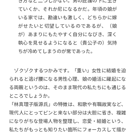
き方など二つしかない。男の庇護の下に生き
ていくか、それか尼になるかだ。年頃の娘が
いる家では、勘違いも激しく、どちらかに嫁
がせたいと切望しているのであるが、（娘
が）あまりにもたやすく自分になびき、深く
執心を見せるようになると（貴公子の）気持
ちが冷めてしまうのが常であった。
ゾクゾクするつかみです。「重い」女性に結婚を迫
られると逃げ腰になる男性心理、娘の婚活に躍起にな
る両親というのは、そのまま現代の私たちにも通じる
ところでしょうか。
「林真理子版源氏」の特徴は、和歌や有職故実など、
現代人にとってピンと来ない部分は大胆に省き、複雑
になりがちな登場人物を整理し、恋愛・結婚という、
私たちがもっとも知りたい箇所にフォーカスして描か