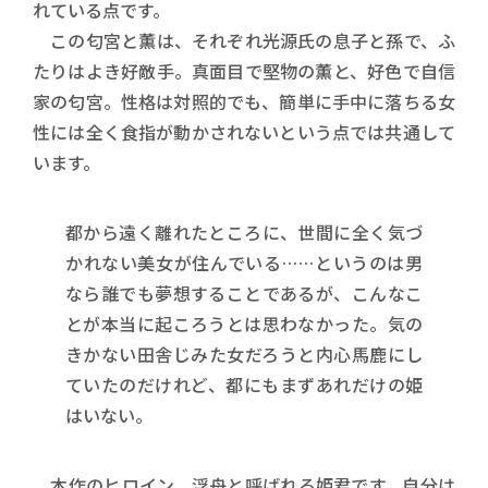
れている点です。
この匂宮と薫は、それぞれ光源氏の息子と孫で、ふ
たりはよき好敵手。真面目で堅物の薫と、好色で自信
家の匂宮。性格は対照的でも、簡単に手中に落ちる女
性には全く食指が動かされないという点では共通して
います。
都から遠く離れたところに、世間に全く気づ
かれない美女が住んでいる……というのは男
なら誰でも夢想することであるが、こんなこ
とが本当に起ころうとは思わなかった。気の
きかない田舎じみた女だろうと内心馬鹿にし
ていたのだけれど、都にもまずあれだけの姫
はいない。
本作のヒロイン、浮舟と呼ばれる姫君です。自分は