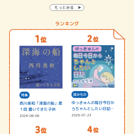
もっとみる
ランキング
読みもの
特集
ゆっきゅんの毎日今日か
西川美和「深海の船」第
らちゃんとしたい日記
１回 置いてきた子供
☆202…
2026-07-23
2026-08-06