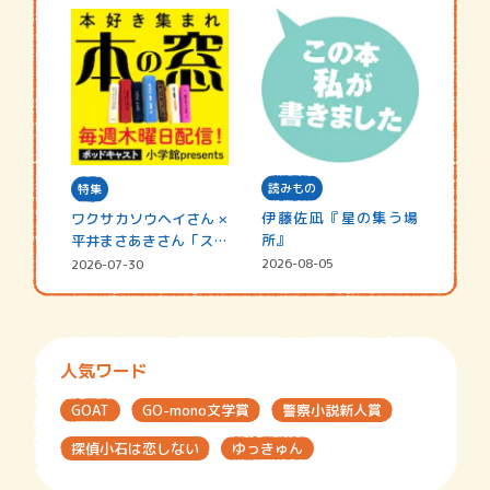
読みもの
特集
伊藤佐凪『星の集う場
ワクサカソウヘイさん ×
所』
平井まさあきさん「スペ
シャ…
2026-08-05
2026-07-30
人気ワード
GOAT
GO-mono文学賞
警察小説新人賞
探偵小石は恋しない
ゆっきゅん