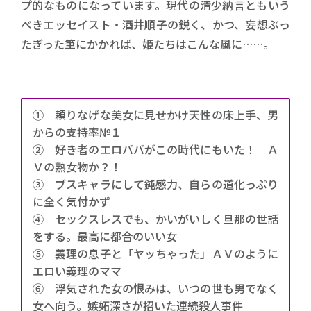
プ的なものになっています。現代の清少納言ともいう
べきエッセイスト・酒井順子の鋭く、かつ、妄想ぶっ
たぎった筆にかかれば、姫たちはこんな風に……。
① 頼りなげな美女に見せかけ天性の床上手、男
からの支持率№１
② 好き者のエロババがこの時代にもいた！ Ａ
Ｖの熟女物か？！
③ ブスキャラにして鈍感力、自らの道化っぷり
に全く気付かず
④ セックスレスでも、かいがいしく旦那の世話
をする。最高に都合のいい女
⑤ 義理の息子と「ヤッちゃった」ＡＶのように
エロい義理のママ
⑥ 浮気された女の恨みは、いつの世も男でなく
女へ向う。嫉妬深さが招いた連続殺人事件