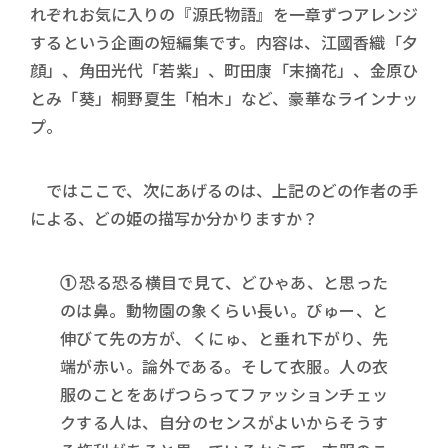
れぞれお気に入りの『源氏物語』を一章ずつアレンジ
するという企画の短編集です。内容は、江國香織「夕
顔」、角田光代「若紫」、町田康「末摘花」、金原ひ
とみ「葵」桐野夏生「柏木」など、豪華なラインナッ
プ。
ではここで、次にあげるのは、上記のどの作者の手
による、どの姫の描写か分かりますか？
①
恐る恐る横目で見て、どひゃあ、と思った
のは鼻。動物園の象くらい長い。ぴゅー、と
伸びて先の方が、くにゅ、と垂れ下がり、先
端が赤い。論外である。そして衣服。人の衣
服のことをあげつらってファッションチェッ
クする人は、自分のセンスがよいからそうす