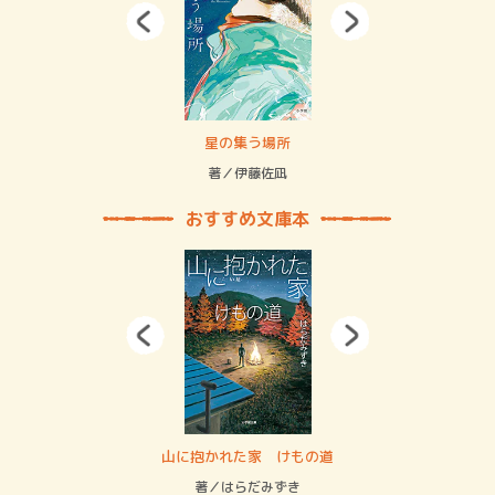
 二重拘束の…
星の集う場所
記憶
緒
著／伊藤佐凪
著／
おすすめ文庫本
・システム
山に抱かれた家 けもの道
神
イン…
著／はらだみずき
著