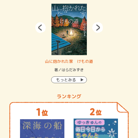
・システム
山に抱かれた家 けもの道
神
イン…
著／はらだみずき
著
もっとみる
ランキング