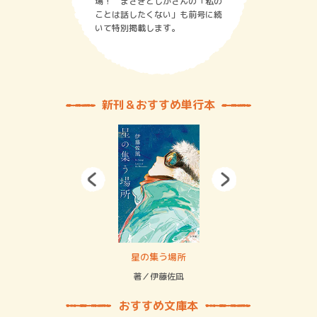
場！ まさきとしかさんの「私の
ことは話したくない」も前号に続
いて特別掲載します。
新刊＆おすすめ単行本
 二重拘束の…
星の集う場所
記憶
緒
著／伊藤佐凪
著／
おすすめ文庫本