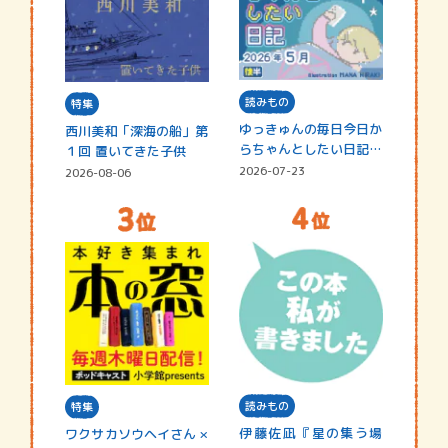
読みもの
特集
ゆっきゅんの毎日今日か
西川美和「深海の船」第
らちゃんとしたい日記
１回 置いてきた子供
☆202…
2026-07-23
2026-08-06
読みもの
特集
伊藤佐凪『星の集う場
ワクサカソウヘイさん ×