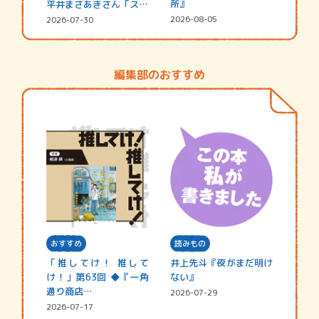
所』
平井まさあきさん「スペ
シャ…
2026-08-05
2026-07-30
編集部のおすすめ
おすすめ
読みもの
「推してけ！ 推して
井上先斗『夜がまだ明け
け！」第63回 ◆『一角
ない』
通り商店…
2026-07-29
2026-07-17