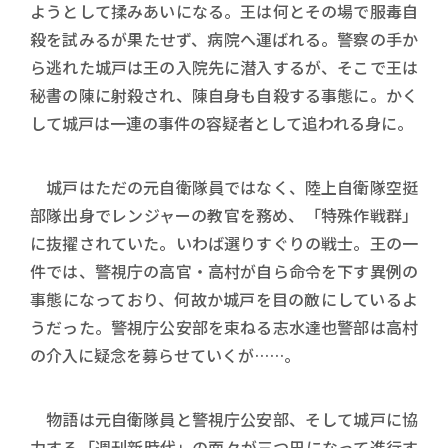
ようとして揉みあいになる。王は何とその場で服毒自
殺を試みるが果たせず、病院へ運ばれる。警察の手か
ら逃れた城戸は王の入院先に潜入するが、そこで王は
秘書の陳に射殺され、陳自身も自殺する事態に。かく
して城戸は一連の事件の容疑者として追われる身に。
城戸はただの元自衛隊員ではなく、陸上自衛隊空挺
部隊出身でレンジャーの教官を務め、「特殊作戦群」
に抜擢されていた。いわば選りすぐりの戦士。王の一
件では、警視庁の高官・高村が自ら命令を下す異例の
事態になっており、何故か城戸を目の敵にしているよ
うだった。警視庁公安部を束ねる志水達也警部は高村
の介入に疑念を募らせていくが……。
物語は元自衛隊員と警視庁公安部、そして城戸に協
力する「週刊新時代」の面々が三つ巴になって進行す