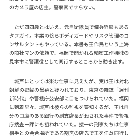
のカメラ屋の店主。警察官ですらない。
ただ四四歳とはいえ、元自衛隊員で傭兵経験もある
タフガイ。本業の傍らボディガードやリスク管理のコ
ンサルタントもやっている。本書も王作民という上海
の商社マンの依頼で、福岡で開かれる精密工作機械の
見本市に警護役として同行するところから動き出す。
城戸にとっては楽な仕事に見えたが、実は王は対北
朝鮮の密輸の黒幕と疑われており、東京の雑誌「週刊
新時代」や警視庁公安部に目をつけられていた。福岡
に到着早々、城戸は彼らの監視を察知するが、王は自
分の口座のある銀行の副支店長が殺された事件で警視
庁捜査一課にも狙われていた。捜一の刑事たちは仕事
相手との会合場所である割烹の店先で王を任意同行し