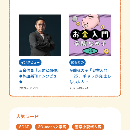
インタビュー
読みもの
吉良信吾『沈黙と爆弾』
辛酸なめ子「お金入門」
◆熱血新刊インタビュー
23．ギャラが発生し
◆
ない大人…
2026-03-11
2026-06-24
人気ワード
GOAT
GO-mono文学賞
警察小説新人賞