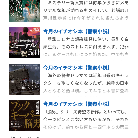
ミステリー新人賞には何年かおきにメモ
リアルな年が訪れるものらしい。老舗の江
戸川乱歩賞では今年がそれに当たるよう
だ。一〇年ぶりの二作受賞で、そのうちの
今月のイチオシ本【警察小説】
一作は九年ぶりの女性受賞者。桃野雑派
新型コロナの感染爆発に伴い、長引く自
『老虎残夢』が一二世紀の南宋時代の中国
粛生活。そのストレスに耐えきれず、犯罪
を舞台にした武侠小説仕立ての本格ミステ
に走るケースも目につき始めた。中でも当
リーであるのに対し、一方の伏尾美紀『北
局が恐れるのは薬物犯罪ではあるまいか。
緯43度のコールドケ
今月のイチオシ本【警察小説】
犯罪それ自体の危険性もさることながら、
海外の警察ドラマでは近年日系のキャラ
それが暴力組織の利益拡大につながること
クターも珍しくなくなったが、純粋の日本
が大きい。今回取り上げるのはその薬物犯
人となると話は別。してみると本書に登場
罪を捜査する麻薬取締官の活躍を描いた話
する九条漣なんか稀有な例だといいたいと
──というと、麻
今月のイチオシ本【警察小説】
ころだが、彼の出身はＪ国で、所属するフ
『脳男』シリーズ待望の新作。といっても、
ラッグスタッフ署があるのも、アメリカな
今一つピンとこない方もいるかも。それも
らぬ平行世界のＵ国だ。本書は第二六回鮎
そのはず、前作から何と一四年ぶりの第三
川哲也賞受賞作『ジェリーフィッシュは凍
作なのである。 『脳男』は二〇〇〇年の第
らない』から始ま