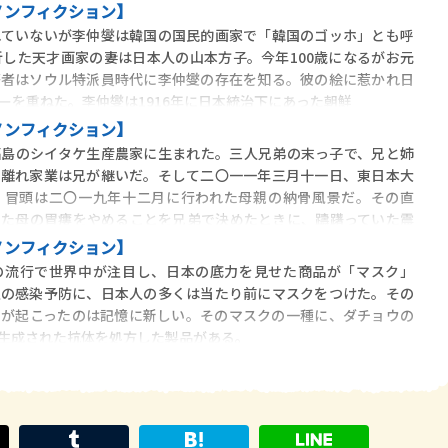
ノンフィクション】
ていないが李仲燮は韓国の国民的画家で「韓国のゴッホ」とも呼
折した天才画家の妻は日本人の山本方子。今年100歳になるがお元
著者はソウル特派員時代に李仲燮の存在を知る。彼の絵に惹かれ日
ーを重ねた。李仲燮は1916年に日本統治下にあった朝鮮
ノンフィクション】
島のシイタケ生産農家に生まれた。三人兄弟の末っ子で、兄と姉
を離れ家業は兄が継いだ。そして二〇一一年三月十一日、東日本大
。冒頭は二〇一九年十二月に行われた母親の納骨風景だ。その直
った母の胃瘻をやめることを兄弟で決めたときに、躊躇っていた震
ノンフィクション】
流行で世界中が注目し、日本の底力を見せた商品が「マスク」
人の感染予防に、日本人の多くは当たり前にマスクをつけた。その
めが起こったのは記憶に新しい。そのマスクの一種に、ダチョウの
生成された抗体を処方した製品がある。