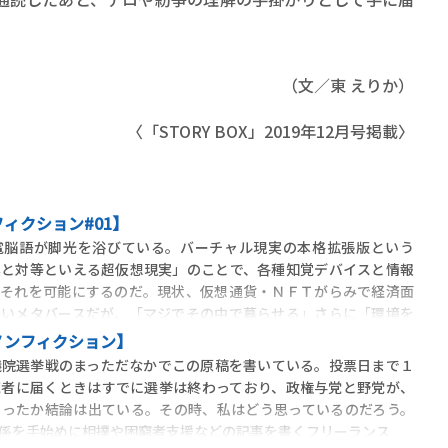
（文／東 えりか）
〈「STORY BOX」2019年12月号掲載〉
ィクション#01】
電脳語が脚光を浴びている。バーチャル現実の本格拡張版という
実と対等といえる超仮想現実」のことで、各種知覚デバイスと情報
がそれを可能にするのだ。現状、仮想通貨・ＮＦＴがらみで経済面
多いメタバースだが、「マジでその中で暮らせる」さらに「環境を
ノンフィクション】
議院選挙戦のまっただなかでこの原稿を書いている。投票日まで１
読者に届くときはすでに選挙は終わっており、政権与党と野党が、
わったか結論は出ている。その時、私はどう思っているのだろう。
係を手始めに相撲や困窮者支援などの記事を書くフリーランス