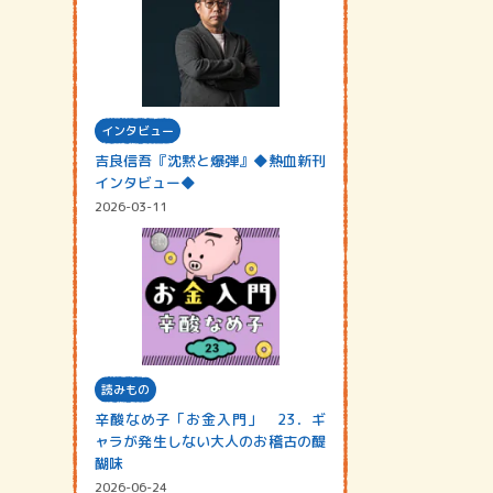
インタビュー
吉良信吾『沈黙と爆弾』◆熱血新刊
インタビュー◆
2026-03-11
読みもの
辛酸なめ子「お金入門」 23．ギ
ャラが発生しない大人のお稽古の醍
醐味
2026-06-24