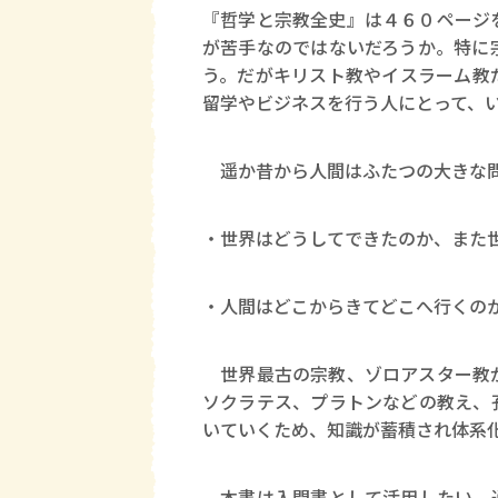
『哲学と宗教全史』は４６０ページ
が苦手なのではないだろうか。特に
う。だがキリスト教やイスラーム教
留学やビジネスを行う人にとって、
遥か昔から人間はふたつの大きな問
・世界はどうしてできたのか、また
・人間はどこからきてどこへ行くの
世界最古の宗教、ゾロアスター教が
ソクラテス、プラトンなどの教え、
いていくため、知識が蓄積され体系
本書は入門書として活用したい。通