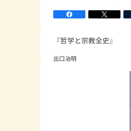
『哲学と宗教全史』
出口治明