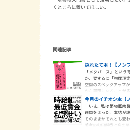
くところに置いてほしい。
関連記事
採れたて本！【ノンフ
「メタバース」という
か、要するに「物理現
空間のスペックアップ
から話題になることが
恣
今月のイチオシ本【
いま、私は第49回衆
週間を切った。本誌が
そのままかそれとも変
著者の和田靜香は音楽関