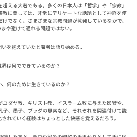
ロボット・イン・ザ・シ
を超える大著である。多くの日本人は「哲学」や「宗教」
著／デボラ・イン…
宗教に関しては、非常にデリケートな話題として神経を使
だけでなく、さまざまな宗教問題が勃発しているなかで、
いまや避けて通れる問題ではない。
いを抱えていたと著者は語り始める。
世界は何でできているのか？
か、何のために生きているのか？
ユダヤ教、キリスト教、イスラーム教に与えた影響や、
孔子、墨子、ブッダの思索など、それぞれを関連付けて説
化されていく経験はちょっとした快感を覚えるだろう。
読したあと、テロや紛争の理解の手掛かりとして手に届