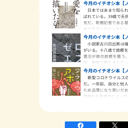
今月のイチオシ本【
日本ではあまり知られ
ばれている。39歳で夭
気だ。新聞記者である
本で方子へのインタビュ
今月のイチオシ本【
小説家古川日出男は福
がいる。十八歳で故郷
震災が彼の故郷を襲う
前、施設で寝たきりだ
災
今月のイチオシ本【
新型コロナウイルスの
だ。一年前、自分と他
ため品薄になり買いだ
並外れた免疫力によって