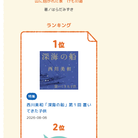
ステム
山に抱かれた家 けもの道
神無島
著／はらだみずき
著／あさ
ランキング
特集
西川美和「深海の船」第１回 置い
てきた子供
2026-08-06