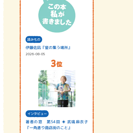
読みもの
伊藤佐凪『星の集う場所』
2026-08-05
インタビュー
著者の窓 第54回 ◈ 武塙麻衣子
『一角通り商店街のこと』