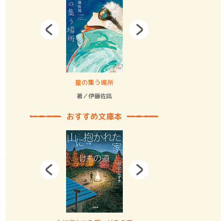
拘束の…
星の集う場所
記憶とツリ
著／伊藤佐凪
著／何 致
おすすめ文庫本