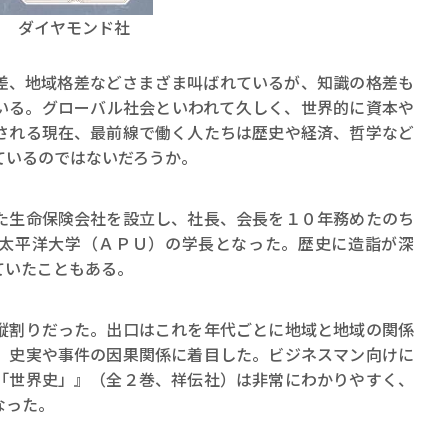
ダイヤモンド社
、地域格差などさまざま叫ばれているが、知識の格差も
いる。グローバル社会といわれて久しく、世界的に資本や
される現在、最前線で働く人たちは歴史や経済、哲学など
ているのではないだろうか。
賞金稼ぎスリーサム！ 二重
著／川瀬七緒
生命保険会社を設立し、社長、会長を１０年務めたのち
太平洋大学（ＡＰＵ）の学長となった。歴史に造詣が深
ていたこともある。
割りだった。出口はこれを年代ごとに地域と地域の関係
、史実や事件の因果関係に着目した。ビジネスマン向けに
「世界史」』（全２巻、祥伝社）は非常にわかりやすく、
なった。