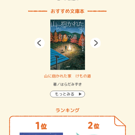
おすすめ文庫本
・システム
山に抱かれた家 けもの道
神
イン…
著／はらだみずき
著
もっとみる
ランキング