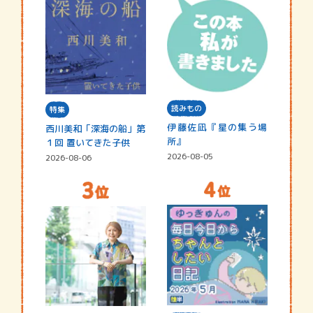
読みもの
特集
伊藤佐凪『星の集う場
西川美和「深海の船」第
所』
１回 置いてきた子供
2026-08-05
2026-08-06