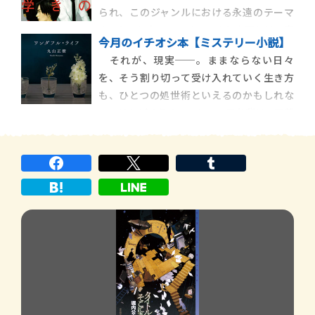
られ、このジャンルにおける永遠のテーマ
実の作品集だ。
のひとつになっている。つまり人間とは、容
今月のイチオシ本【ミステリー小説】
易に割り切れない存在である「ひと」をは
それが、現実──。ままならない日々
かることに決して長けてはいない証左とい
を、そう割り切って受け入れていく生き方
えよう。けれど社会で生きていく限り、ひと
も、ひとつの処世術といえるのかもしれな
はひとからはかられ、評価づけされること
い。けれどそうすることで、目を背け、距離
からは逃れら
を置き、冷遇しているなにかを忘れてない
か。丸山正樹『ワンダフル・ライフ』は、
複数のケースを提示し、ミステリの手法を
用いて読み手に、その〝なにか〟の一端を
のぞかせようと