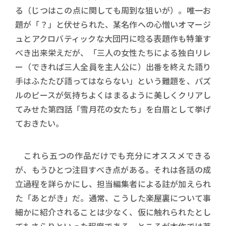
る（じつはこの点に関しても周到な狙いが）。唯一お
題が「？」と伏せられた、某名作への心憎いオマージ
ュとアクロバティックな大団円に唸る表題作も特筆す
べき出来栄えだが、「三人の女性たちによる独白リレ
ー（できれば三人全員を主人公に）出番を終えた語り
手はふたたび語ってはならない」という難題を、パズ
ルのピースが気持ちよくはまるように美しくクリアし
てみせた第四話「雪月花の女たち」を白眉として挙げ
ておきたい。
これら五つの作品だけでも充分にオススメできる
が、もうひとつ注目すべき点がある。それは各話の成
立過程を詳らかにし、担当編集者による註が加えられ
た「あとがき」だ。通常、こうした楽屋裏について事
細かに紹介されることは少なく、仮に触れられたとし