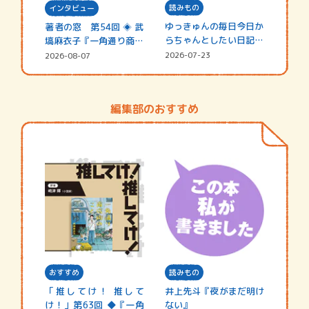
読みもの
インタビュー
ゆっきゅんの毎日今日か
著者の窓 第54回 ◈ 武
らちゃんとしたい日記
塙麻衣子『一角通り商店
☆202…
街の…
2026-07-23
2026-08-07
編集部のおすすめ
おすすめ
読みもの
「推してけ！ 推して
井上先斗『夜がまだ明け
け！」第63回 ◆『一角
ない』