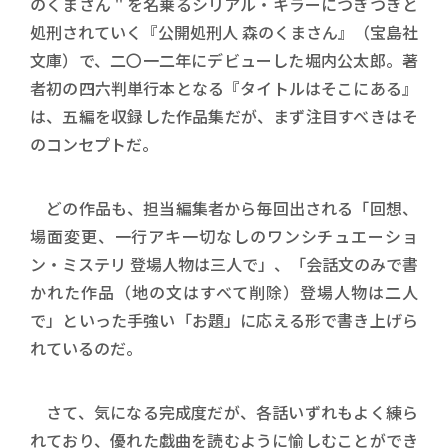
のくまさん＂を名乗るシリアル・キラーにつぎつぎと
処刑されていく『公開処刑人 森のくまさん』（宝島社
文庫）で、二〇一二年にデビューした堀内公太郎。著
者初の四六判単行本となる『タイトルはそこにある』
は、五編を収録した作品集だが、まず注目すべきはそ
のコンセプトだ。
どの作品も、担当編集者から毎回出される「回想、
場面変更、一行アキ一切なしのワンシチュエーショ
ン・ミステリ 登場人物は三人で」、「会話文のみで書
かれた作品（地の文はすべて削除）登場人物は二人
で」といった手強い「お題」に応える形で書き上げら
れているのだ。
さて、気になる完成度だが、各話いずれもよく練ら
れており、優れた戯曲を読むように愉しむことができ