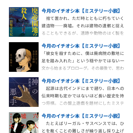
今月のイチオシ本【ミステリー小説】
捨て置かれ、ただ時とともに朽ちていく
建造物──廃墟。それは建物の遺骸と捉え
ることもできるが、遺跡や動物のはく製を
見て覚えるものとはまた異なる情感をもた
今月のイチオシ本【ミステリー小説】
らし、なぜか妙に心を惹きつける。この得
「彼女を殺すために、僕は廃病院の敷地に
もいわれぬ退廃的な魅力の正体とは何なの
足を踏み入れた」という穏やかではない一
か。斜線堂有紀『廃遊園地の殺人』は、そ
文から始まるプロローグ。その最後で、思わ
の答えの一端を垣間見せてくれる長編本格
ず読み返してしまうほど目を惹く謎が提示
ミステリだ。
今月のイチオシ本【ミステリー小説】
される。それを成したことで、なぜ「これ
起源は古代インドにまで遡り、日本への
で、彼女を殺せる」のか？ 五十嵐律人
伝来時期も定かではないほど長い歴史を持
『原因において自由な物語』は、年末の各
つ将棋。この盤上遊戯を題材にしたミステ
種ミステリランキングに軒並み挙げられる
リは過去にいくつも存在するが、芦沢央
など大いに話題を
今月のイチオシ本【ミステリー小説】
『神の悪手』は、これまでにない切り口と
たとえばリーガル・サスペンスでは、ひ
広い視野を備え、たとえ将棋を識らずとも
とを裁くことの難しさが繰り返し採り上げ
一読唸ること請け合いの全五話からなる充