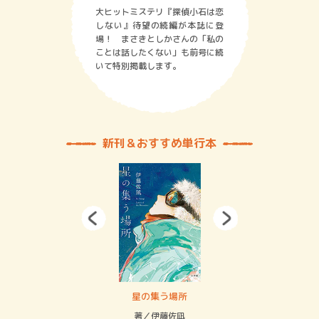
大ヒットミステリ『探偵小石は恋
しない』待望の続編が本誌に登
場！ まさきとしかさんの「私の
ことは話したくない」も前号に続
いて特別掲載します。
新刊＆おすすめ単行本
 二重拘束の…
星の集う場所
記憶
緒
著／伊藤佐凪
著／