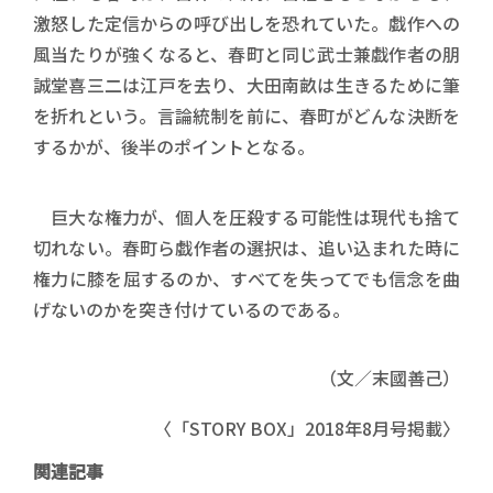
激怒した定信からの呼び出しを恐れていた。戯作への
風当たりが強くなると、春町と同じ武士兼戯作者の朋
誠堂喜三二は江戸を去り、大田南畝は生きるために筆
を折れという。言論統制を前に、春町がどんな決断を
するかが、後半のポイントとなる。
巨大な権力が、個人を圧殺する可能性は現代も捨て
切れない。春町ら戯作者の選択は、追い込まれた時に
権力に膝を屈するのか、すべてを失ってでも信念を曲
げないのかを突き付けているのである。
（文／末國善己）
〈「STORY BOX」2018年8月号掲載〉
関連記事