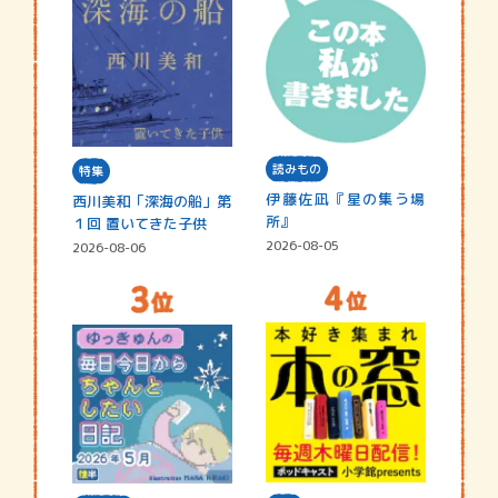
読みもの
特集
伊藤佐凪『星の集う場
西川美和「深海の船」第
所』
１回 置いてきた子供
2026-08-05
2026-08-06