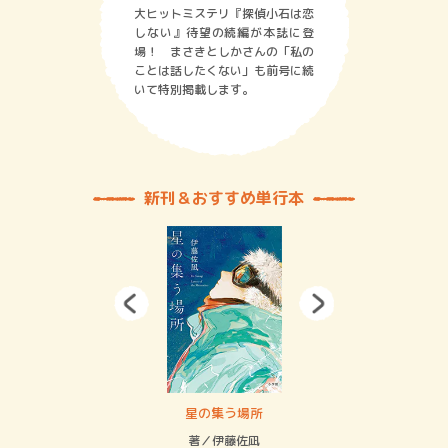
大ヒットミステリ『探偵小石は恋
しない』待望の続編が本誌に登
場！ まさきとしかさんの「私の
ことは話したくない」も前号に続
いて特別掲載します。
新刊＆おすすめ単行本
 二重拘束の…
星の集う場所
記憶
緒
著／伊藤佐凪
著／