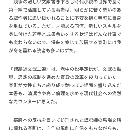
競争の激しい文庫書き下ろし時代小説の世界で長く
第一線で活躍している著者は、明らかに若く勢いのあ
る戯作者に追い抜かれることに不安を抱く春町に自身
を重ねている。ただ、才能ある同僚、新しいスキルを
身に付けた若手と成果争いをする状況はどんな仕事で
も変わらないので、将来を案じて苦悩する春町には我
が身を重ねる読者も多いはずだ。
『鸚鵡返文武二道』は、老中の松平定信が、文武の振
興、思想の統制を進めた寛政の改革を皮肉っていた。
春町が女性たちと織り成す艶っぽい場面を盛り込んだ
本書も、清潔さや高い倫理を求める現代社会への痛烈
なカウンターに思えた。
幕府への反抗を貫いて処刑された講釈師の馬場文耕
に憧れる春町は、自作の風刺に自信をもちながらも、