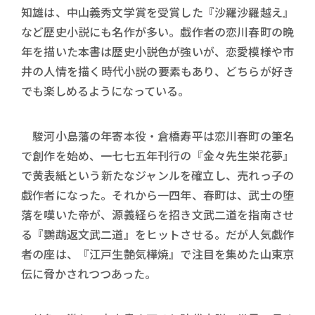
知雄は、中山義秀文学賞を受賞した『沙羅沙羅越え』
など歴史小説にも名作が多い。戯作者の恋川春町の晩
年を描いた本書は歴史小説色が強いが、恋愛模様や市
井の人情を描く時代小説の要素もあり、どちらが好き
でも楽しめるようになっている。
駿河小島藩の年寄本役・倉橋寿平は恋川春町の筆名
で創作を始め、一七七五年刊行の『金々先生栄花夢』
で黄表紙という新たなジャンルを確立し、売れっ子の
戯作者になった。それから一四年、春町は、武士の堕
落を嘆いた帝が、源義経らを招き文武二道を指南させ
る『鸚鵡返文武二道』をヒットさせる。だが人気戯作
者の座は、『江戸生艶気樺焼』で注目を集めた山東京
伝に脅かされつつあった。