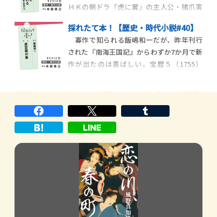
ＨＫの朝ドラ『虎に翼』の主人公・猪爪寅
きかの議論や、政治記事中心の東京と文化
子のモデルで日本初の女性判事になった三
娯楽記事も多い大阪
採れたて本！【歴史・時代小説#40】
淵嘉子を主人公にした『裁判官 三淵嘉子の
寡作で知られる飯嶋和一だが、昨年刊行
生涯』など、時代を切り開いた女性を題材
された『南海王国記』からわずか7か月で新
にした歴史小説も発表している。その新作
作が出たのは喜ばしい。宝暦５（1755）
は、日本初の女性帝大生の１人で、植物色
年、江戸の公事宿・秩父屋に、６人の農民
素の研究により博
が到着した。美濃国郡上藩から来た農民た
ちは、江戸城へ向かう老中・酒井忠寄の駕
籠に駆け寄り、藩主の圧政を訴える駕籠訴
を実行する。訴状は正式に受理され、北町
奉行の依田和泉