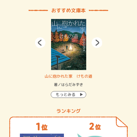
おすすめ文庫本
・システム
山に抱かれた家 けもの道
神
イン…
著／はらだみずき
著
もっとみる
ランキング