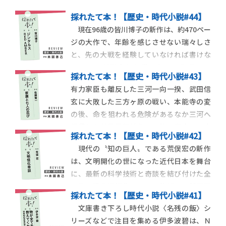
採れたて本！【歴史・時代小説#44】
現在96歳の皆川博子の新作は、約470ペー
ジの大作で、年齢を感じさせない瑞々しさ
と、先の大戦を経験していなければ書けな
いテーマが融合した唯一無二の作品であ
採れたて本！【歴史・時代小説#43】
る。バルト海周辺に着目し第34回紫式部文
有力家臣も離反した三河一向一揆、武田信
学賞を受賞した『風配図 WIND ROSE』と舞
玄に大敗した三方ヶ原の戦い、本能寺の変
台の一部が重なっており、著者の興味がヨー
の後、命を狙われる危険があるなか三河へ
ロッパの中心ではない北方にあることがう
帰還した神君伊賀越えは、徳川家康の３大
採れたて本！【歴史・時代小説#42】
危機とされている。初の時代小説『釣り
現代の〝知の巨人〟である荒俣宏の新作
侍』を刊行したばかりの佐藤賢一の新作
は、文明開化の世になった近代日本を舞台
は、神君伊賀越えを独自の歴史解釈と忍者
に、最新の科学技術と奇談を結び付けた全
アクションで描いている。安土城に潜入し
６作の連作短編集である。物語は、新聞記
た伊賀忍びの山一は、
採れたて本！【歴史・時代小説#41】
者たちが経験した奇談を語る百物語形式で
文庫書き下ろし時代小説〈名残の飯〉シ
進んでいく。そのため、新聞の記事は文語
リーズなどで注目を集める伊多波碧は、Ｎ
体で書くべきか、言文一致体で書かれるべ