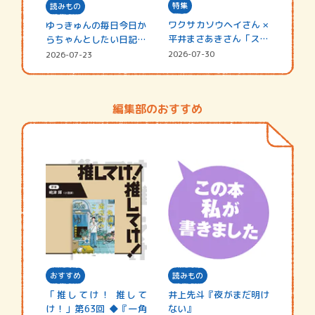
特集
読みもの
ワクサカソウヘイさん ×
ゆっきゅんの毎日今日か
平井まさあきさん「スペ
らちゃんとしたい日記
シャ…
☆202…
2026-07-30
2026-07-23
編集部のおすすめ
おすすめ
読みもの
「推してけ！ 推して
井上先斗『夜がまだ明け
け！」第63回 ◆『一角
ない』