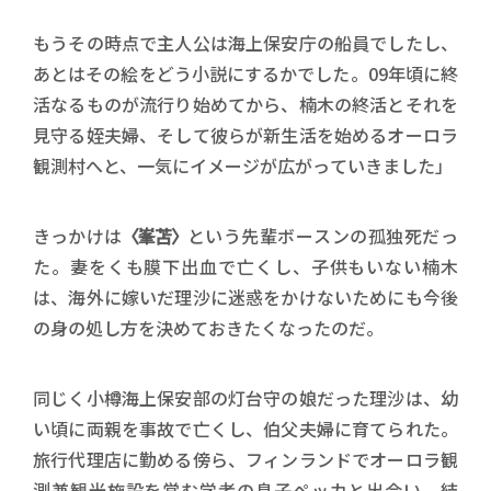
もうその時点で主人公は海上保安庁の船員でしたし、
あとはその絵をどう小説にするかでした。09年頃に終
活なるものが流行り始めてから、楠木の終活とそれを
見守る姪夫婦、そして彼らが新生活を始めるオーロラ
観測村へと、一気にイメージが広がっていきました」
きっかけは
〈峯苫〉
という先輩ボースンの孤独死だっ
た。妻をくも膜下出血で亡くし、子供もいない楠木
は、海外に嫁いだ理沙に迷惑をかけないためにも今後
の身の処し方を決めておきたくなったのだ。
同じく小樽海上保安部の灯台守の娘だった理沙は、幼
い頃に両親を事故で亡くし、伯父夫婦に育てられた。
旅行代理店に勤める傍ら、フィンランドでオーロラ観
測兼観光施設を営む学者の息子ペッカと出会い、結