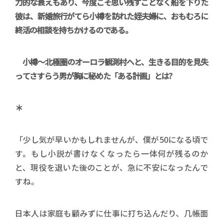
力的な衰えもあり、今度こそ思い残すことなく船を下りた
彼は、新婚旅行がてら小樽を訪れた姪夫婦に、おもむろに
終活の相談を持ちかけるのである。
小樽～北極圏のオーロラ観測村へと、生きる目的を見失
ってさすらう男が胸に秘めた「ある計画」とは?
＊
「少し気が早いかもしれませんが、僕が50になる頃で
す。もし小説が書けなくなったら一体何が残るのか
と、現役を退いた後のことが、急に不安になったんで
すね。
日本人は家庭も顧みずに仕事に打ち込んだり、几帳面