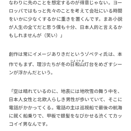
なわりに先のことを想定するのが得意じゃない。ヨー
ロッパではもっと先々のことを考えて会社にいる時間
をいかに少なくするかに重きを置くんです。まあ小説
が人生の全てだと思う僕も十分、日本人的と言えるか
もしれませんが（笑い）」
創作は常にイメージありきだというゾペティ氏は、本
ひよりやま
作でもまず、理沙たちが冬の
日和山
灯台をめざすシー
ンが浮かんだという。
「空は晴れているのに、地表には地吹雪の舞う中を、
日本人女性と北欧人らしき男性が歩いていて、そこに
電話がかかってくる。電話の主は巡視船で最後の航海
に就く船乗りで、甲板で銀髪をなびかせる渋くてカッ
コイイ男なんです。