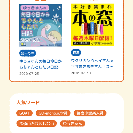
特集
読みもの
ワクサカソウヘイさん ×
ゆっきゅんの毎日今日か
平井まさあきさん「スペ
らちゃんとしたい日記
シャ…
☆202…
2026-07-30
2026-07-23
人気ワード
GOAT
GO-mono文学賞
警察小説新人賞
探偵小石は恋しない
ゆっきゅん