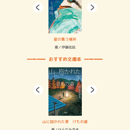
賞金稼ぎスリーサム！ 二重拘束の…
星の集う場所
記憶
緒
著／伊藤佐凪
著／
おすすめ文庫本
・システム
山に抱かれた家 けもの道
神
イン…
著／はらだみずき
著