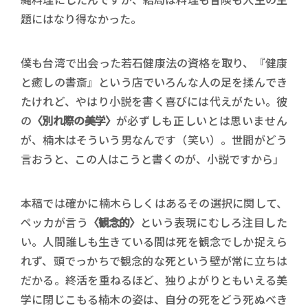
題にはなり得なかった。
僕も台湾で出会った若石健康法の資格を取り、『健康
と癒しの書斎』という店でいろんな人の足を揉んでき
たけれど、やはり小説を書く喜びには代えがたい。彼
の
〈別れ際の美学〉
が必ずしも正しいとは思いません
が、楠木はそういう男なんです（笑い）。世間がどう
言おうと、この人はこうと書くのが、小説ですから」
本稿では確かに楠木らしくはあるその選択に関して、
ペッカが言う
〈観念的〉
という表現にむしろ注目した
い。人間誰しも生きている間は死を観念でしか捉えら
れず、頭でっかちで観念的な死という壁が常に立ちは
だかる。終活を重ねるほど、独りよがりともいえる美
学に閉じこもる楠木の姿は、自分の死をどう死ぬべき