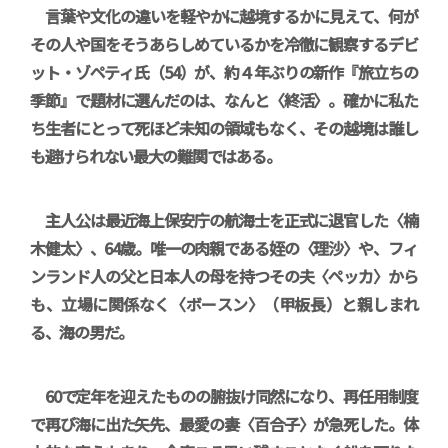
言葉や文化の違いを軽やかに越境するかに見えて、何が
その人や国をそうあらしめているかを冷徹に観察するデビ
ット・ゾペティ氏（54）が、約４年ぶりの新作『旅立ちの
季節』で題材に選んだのは、なんと〈終活〉。確かに私た
ち生者にとって死ほど未知の領域もなく、その越境は誰し
も避けられない最大の難関ではある。
主人公は最近海上保安庁の航海士を正式に退官した〈楠
木健太〉、64歳。唯一の肉親である姪の〈理沙〉や、フィ
ンランド人の父と日本人の母を持つその夫〈ペッカ〉から
も、立場に関係なく〈ボースン〉（甲板長）と親しまれ
る、海の男だ。
60で定年を迎えたものの腑抜け同然になり、再任用制度
で再び海に出た矢先、最愛の妻〈百合子〉が急死した。体