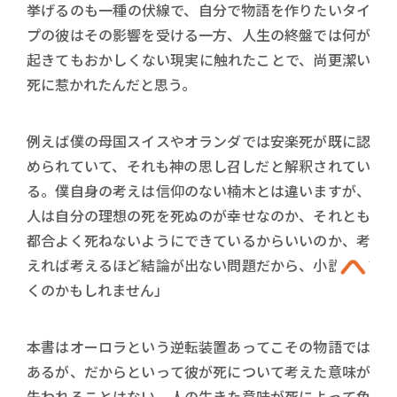
挙げるのも一種の伏線で、自分で物語を作りたいタイ
プの彼はその影響を受ける一方、人生の終盤では何が
起きてもおかしくない現実に触れたことで、尚更潔い
死に惹かれたんだと思う。
例えば僕の母国スイスやオランダでは安楽死が既に認
められていて、それも神の思し召しだと解釈されてい
る。僕自身の考えは信仰のない楠木とは違いますが、
人は自分の理想の死を死ぬのが幸せなのか、それとも
都合よく死ねないようにできているからいいのか、考
えれば考えるほど結論が出ない問題だから、小説に書
くのかもしれません」
本書はオーロラという逆転装置あってこその物語では
あるが、だからといって彼が死について考えた意味が
失われることはない。人の生きた意味が死によって色