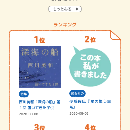
もっとみる
ランキング
読みもの
特集
伊藤佐凪『星の集う場
西川美和「深海の船」第
所』
１回 置いてきた子供
2026-08-05
2026-08-06