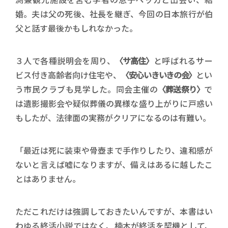
婚。夫は父の死後、社長を継ぎ、今回の日本旅行が伯
父と話す最後かもしれなかった。
３人で各種説明会を周り、
〈サ高住〉
と呼ばれるサー
ビス付き高齢者向け住宅や、
〈安心いきいきの会〉
とい
う市民クラブも見学した。同会主催の
〈葬送祭り〉
で
は遺影撮影会や疑似葬儀の異様な盛り上がりに戸惑い
もしたが、法律面の実務がクリアになるのは有難い。
「最近は死に装束や骨壺まで手作りしたり、違和感が
ないと言えば嘘になりますが、備えはあるに越したこ
とはありません。
ただこれだけは強調しておきたいんですが、本書はい
わゆる終活小説ではなく、楠木が終活を契機として、