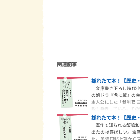
関連記事
採れたて本！【歴史・
文庫書き下ろし時代小
の朝ドラ『虎に翼』の
主人公にした『裁判官 
説も発表している。その
採れたて本！【歴史・
寡作で知られる飯嶋和
出たのは喜ばしい。宝暦
た。美濃国郡上藩から