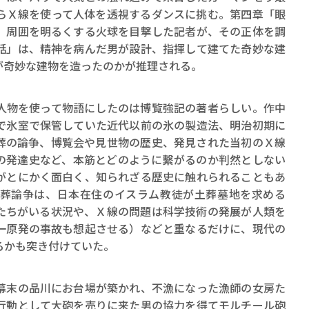
ロボット・イン・ザ・シ
らＸ線を使って人体を透視するダンスに挑む。第四章「眼
著／デボラ・イン…
、周囲を明るくする火球を目撃した記者が、その正体を調
話」は、精神を病んだ男が設計、指揮して建てた奇妙な建
が奇妙な建物を造ったのかが推理される。
物を使って物語にしたのは博覧強記の著者らしい。作中
で氷室で保管していた近代以前の氷の製造法、明治初期に
葬の論争、博覧会や見世物の歴史、発見された当初のＸ線
の発達史など、本筋とどのように繫がるのか判然としない
がとにかく面白く、知られざる歴史に触れられることもあ
葬論争は、日本在住のイスラム教徒が土葬墓地を求める
たちがいる状況や、Ｘ線の問題は科学技術の発展が人類を
一原発の事故も想起させる）などと重なるだけに、現代の
るかも突き付けていた。
末の品川にお台場が築かれ、不漁になった漁師の女房た
行動として大砲を売りに来た男の協力を得てモルチール砲