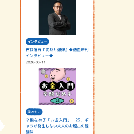
インタビュー
吉良信吾『沈黙と爆弾』◆熱血新刊
インタビュー◆
2026-03-11
読みもの
辛酸なめ子「お金入門」 23．ギ
ャラが発生しない大人のお稽古の醍
醐味