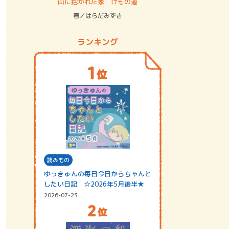
ステム
山に抱かれた家 けもの道
神無島
著／はらだみずき
著／あさ
ランキング
読みもの
ゆっきゅんの毎日今日からちゃんと
したい日記 ☆2026年5月後半★
2026-07-23