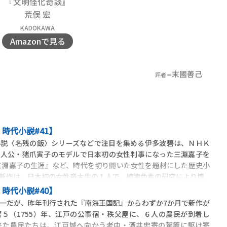
『文明怪化奇談』
荒俣 宏
KADOKAWA
Amazonで見る
末國善己
評者＝
時代小説#41】
説〈名残の飯〉シリーズなどで注目を集める伊多波碧は、ＮＨＫ
主人公・猪爪寅子のモデルで日本初の女性判事になった三淵嘉子を
三淵嘉子の生涯』など、時代を切り開いた女性を題材にした歴史小
新作は、日本初の女性帝大生の１人で、植物色素の研究により博
時代小説#40】
一だが、昨年刊行された『南海王国記』からわずか7か月で新作が
５（1755）年、江戸の公事宿・秩父屋に、６人の農民が到着し
来た農民たちは、江戸城へ向かう老中・酒井忠寄の駕籠に駆け寄