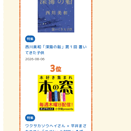
特集
西川美和「深海の船」第１回 置い
てきた子供
2026-08-06
特集
ワクサカソウヘイさん × 平井まさ