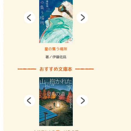
拘束の…
星の集う場所
記憶とツリ
著／伊藤佐凪
著／何 致
おすすめ文庫本