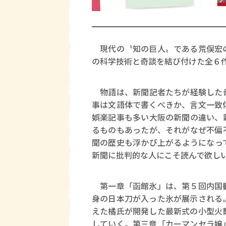
現代の〝知の巨人〟である荒俣宏の
の科学技術と奇談を結び付けた全６
物語は、新聞記者たちが経験した奇
事は文語体で書くべきか、言文一致
娯楽記事も多い大阪の新聞の違い、
るものもあったが、それがなぜ不偏
聞の歴史も浮かび上がるようになっ
新聞に批判的な人にこそ読んで欲し
第一章「函館氷」は、第５回内国勧
身の日本刀が入った氷が展示される
えた橘氏が開発した最新式の小型火
していく。第三章「カーマンセラ嬢