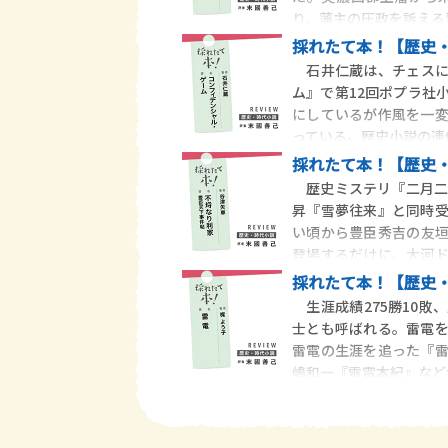
り、藩主の圧政を訴える
採れたて本！【歴史・
石井仁蔵は、チェスに
ム』で第12回ポプラ社
にしているが作風を一
っている。歴史小説の連
採れたて本！【歴史・
歴史ミステリ『二月二
昇『雪夢往来』と同時
い頃から豊臣秀吉の友
登場するだけに、大河
い。
採れたて本！【歴史・
生涯成績275勝10敗
士とも呼ばれる。雷電
雷電の生涯を追った『
嶋和一『雷電本紀』など