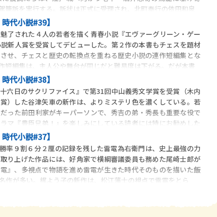
駕籠訴を実行する。訴状は正式に受理され、北町奉行の依田和泉
時代小説#39】
魅了された４人の若者を描く青春小説『エヴァーグリーン・ゲー
小説新人賞を受賞してデビューした。第２作の本書もチェスを題材
変させ、チェスと歴史の転換点を重ねる歴史小説の連作短編集とな
作短編集は、主人公や舞台が同じだと難易度は下がる。だが本書
時代小説#38】
十六日のサクリファイス』で第31回中山義秀文学賞を受賞（木内
受賞）した谷津矢車の新作は、よりミステリ色を濃くしている。若
垣だった前田利家がキーパーソンで、秀吉の弟・秀長も重要な役で
ドラマ『豊臣兄弟！』を楽しみにしている読者には特にお勧めした
時代小説#37】
、勝率９割６分２厘の記録を残した雷電為右衛門は、史上最強の力
を取り上げた作品には、好角家で横綱審議委員も務めた尾崎士郎が
雷電』、多視点で物語を進め雷電が生きた時代そのものを描いた飯
名作が多い。梶よう子の新作は、松江藩士の視点で雷電をとら