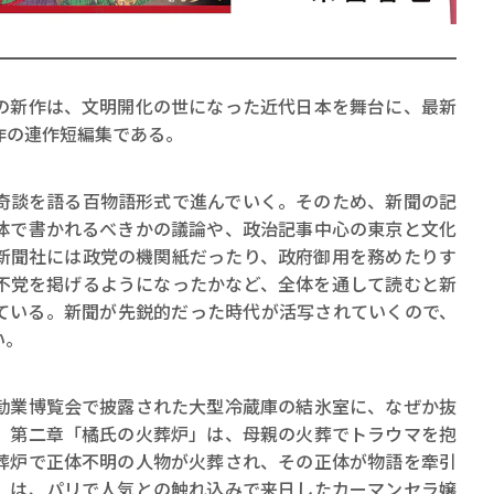
新作は、文明開化の世になった近代日本を舞台に、最新
作の連作短編集である。
賞金稼ぎスリーサム！ 二重
談を語る百物語形式で進んでいく。そのため、新聞の記
著／川瀬七緒
体で書かれるべきかの議論や、政治記事中心の東京と文化
新聞社には政党の機関紙だったり、政府御用を務めたりす
不党を掲げるようになったかなど、全体を通して読むと新
ている。新聞が先鋭的だった時代が活写されていくので、
い。
業博覧会で披露された大型冷蔵庫の結氷室に、なぜか抜
。第二章「橘氏の火葬炉」は、母親の火葬でトラウマを抱
葬炉で正体不明の人物が火葬され、その正体が物語を牽引
」は、パリで人気との触れ込みで来日したカーマンセラ嬢