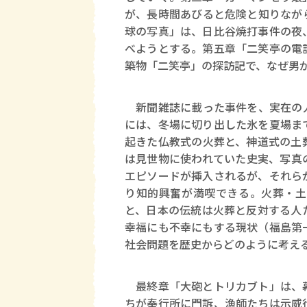
が、長時間あびると危険と知りなが
球の写真」は、日比谷焼打事件の夜
べようとする。第五章「二笑亭の電
築物「二笑亭」の探訪記で、なぜ男
新聞雑誌に載った事件を、実在の人
には、冬場に切り出した氷を夏場ま
起きた仏教式の火葬と、神道式の土
は見世物に使われていた史実、写真
エピソードが挿入されるが、それら
り知的興奮が満喫できる。火葬・土
と、日本の伝統は火葬と反対する人
幸福にも不幸にもする現状（福島第
社会問題を歴史からどのように考え
最終章「大砲とトリカブト」は、幕
ちが奉行所に門訴、漁師たちは示威