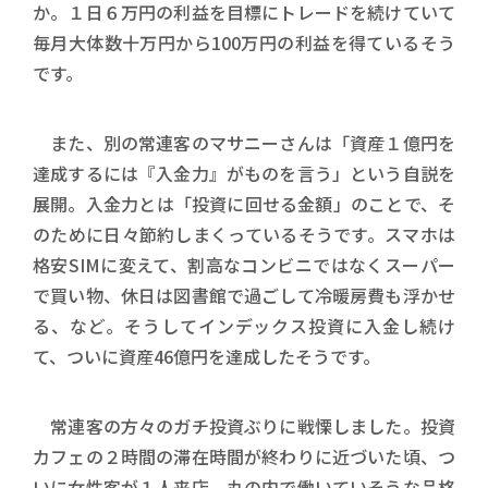
か。１日６万円の利益を目標にトレードを続けていて
毎月大体数十万円から100万円の利益を得ているそう
です。
また、別の常連客のマサニーさんは「資産１億円を
達成するには『入金力』がものを言う」という自説を
展開。入金力とは「投資に回せる金額」のことで、そ
のために日々節約しまくっているそうです。スマホは
格安SIMに変えて、割高なコンビニではなくスーパー
で買い物、休日は図書館で過ごして冷暖房費も浮かせ
る、など。そうしてインデックス投資に入金し続け
て、ついに資産46億円を達成したそうです。
常連客の方々のガチ投資ぶりに戦慄しました。投資
カフェの２時間の滞在時間が終わりに近づいた頃、つ
いに女性客が１人来店。丸の内で働いていそうな品格