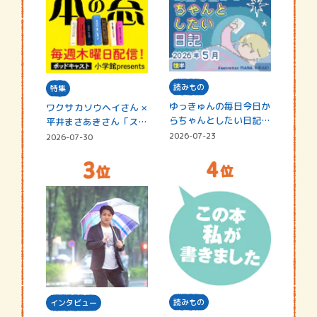
読みもの
特集
ゆっきゅんの毎日今日か
ワクサカソウヘイさん ×
らちゃんとしたい日記
平井まさあきさん「スペ
☆202…
シャ…
2026-07-23
2026-07-30
読みもの
インタビュー