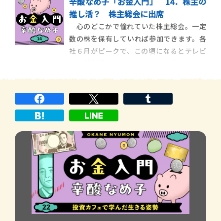
辛酸なめ子「お金入門」 14．株主の
ンプ大統領になってますます米国経済は発展
推し活？ 株主総会に出席
すると言われていたのですが、今は「トラ
心のどこかで憧れていた株主総会。一定
ンプ不況」という言葉も生まれています。
数の株を保有していれば参加できます。各
米国株が多く含まれている投資信託をいく
社６月がピークで、この頃になるとテレビ
つか所有してい
でも株主総会のニュースがよく流れていま
す。たまに「怒号が飛び交う株主総会」
「大荒れの株主総会」といった見出しを見
かけることがあり、緊張感漂う現場だと拝
察していました。例えば2025年は、経営再
建中の日産自動