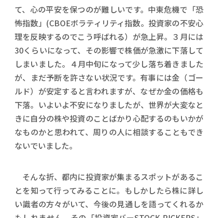
て、心の平安を保つのが難しいです。中東危機で「恐
怖指数」(CBOEボラティリティ指数。投資家の不安心
理を反映するのでこう呼ばれる）が急上昇。３月には
30くらいになって、その影響で株価が急激に下落して
しまいました。４月中旬になって少し落ち着きました
が、まだ予断を許さない状況です。有事には金（ゴー
ルド）が安定すると言われますが、なぜか金の価格も
下落。いよいよ不安になりましたが、世界が大変なと
きに自分の株や投資のことばかり心配するのもいかが
なものかと思われて、周りの人に相談することもでき
ないでいました。
そんな折、都内に投資家が集まるスポットがあるこ
とを知って行ってみることに。もしかしたら株に詳し
い識者の方々がいて、今後の見通しを語ってくれるか
もしれません。その「投資家バーSTOCK PICKERS」