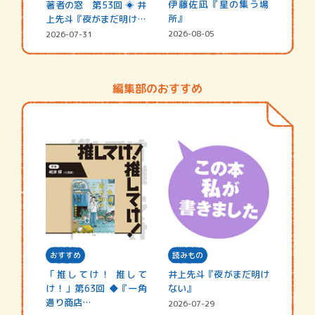
伊藤佐凪『星の集う場
著者の窓 第53回 ◈ 井
所』
上先斗『夜がまだ明けな
い』
2026-08-05
2026-07-31
編集部のおすすめ
おすすめ
読みもの
「推してけ！ 推して
井上先斗『夜がまだ明け
け！」第63回 ◆『一角
ない』
通り商店…
2026-07-29