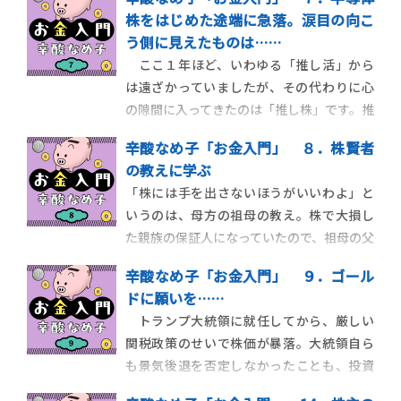
あらゆる投資商品が一堂に会する」日本最
株をはじめた途端に急落。涙目の向こ
大級の資産運用イベントです。22年の１月
う側に見えたものは……
にはじめて行ったときは、お金を増やすヒ
ここ１年ほど、いわゆる「推し活」から
ントが欲しい、という動機でしたが、まる
は遠ざかっていましたが、その代わりに心
で「投資大
の隙間に入ってきたのは「推し株」です。推
し活のように心が潤ったり目の保養になっ
辛酸なめ子「お金入門」 ８．株賢者
たりすることはなく、反対に心がドライに
の教えに学ぶ
なっていく感覚がありますが……。24年の
「株には手を出さないほうがいいわよ」と
５月頃、「半導体が来る」というインスピ
いうのは、母方の祖母の教え。株で大損し
レーションが降りてきました。投資信託な
た親族の保証人になっていたので、祖母の父
どは買っていま
が都内の家を手放すことになってしまったと
辛酸なめ子「お金入門」 ９．ゴール
伝え聞きます。その教えを長らく守っていた
ドに願いを……
のですが、ある時こんな思いが芽生えてき
トランプ大統領に就任してから、厳しい
ました。先祖のトラウマや過去をポジティ
関税政策のせいで株価が暴落。大統領自ら
ブに上書きするのも子孫の使命の一つで
も景気後退を否定しなかったことも、投資
は？ と子
家の不安を煽っています。少し前まで、トラ