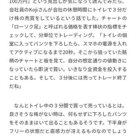
100万円」という見出しが気になって読んでみたら、
会社員のKojiさんが会社の休憩時間にトイレで３分だ
け株の売買をしているという話でした。チャートの
「ローソク足」と呼ばれる価格を表す棒状の指標をチ
ェックして、分単位でトレーディング。「トイレの個
室に入ってパンツを下ろしたら、スマホの電源を入れ
てアクティブになるまで20秒。そこから狙っていた銘
柄のチャートと板を見て、自分の想定通りの値動きに
なっていたら即決で買い。いきなり全資金を投入する
こともある。そして、３分後には売ってトレード終了
だね」
なんとトイレ中の３分間で買って売っているとは。
良さそうな株がない時は、何もせずに下ろしたパンツ
をそのままはいて出ることもあるそうです。下半身が
フリーの状態だと直感力が冴えるものなのでしょう