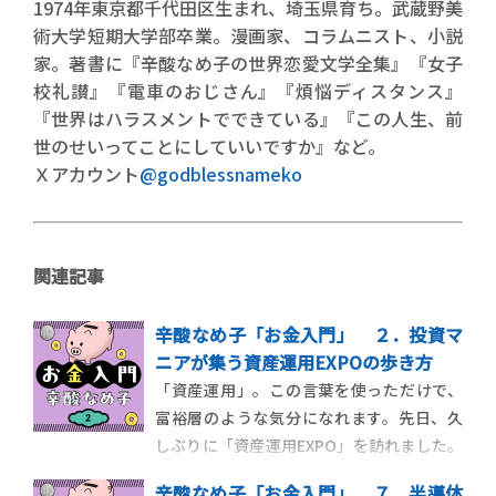
1974年東京都千代田区生まれ、埼玉県育ち。武蔵野美
術大学短期大学部卒業。漫画家、コラムニスト、小説
家。著書に『辛酸なめ子の世界恋愛文学全集』『女子
校礼讃』『電車のおじさん』『煩悩ディスタンス』
『世界はハラスメントでできている』『この人生、前
世のせいってことにしていいですか』など。
Ｘアカウント
@godblessnameko
関連記事
辛酸なめ子「お金入門」 ２．投資マ
ニアが集う資産運用EXPOの歩き方
「資産運用」。この言葉を使っただけで、
富裕層のような気分になれます。先日、久
しぶりに「資産運用EXPO」を訪れました。
「株式、不動産、保険から現物資産まで、
辛酸なめ子「お金入門」 ７．半導体