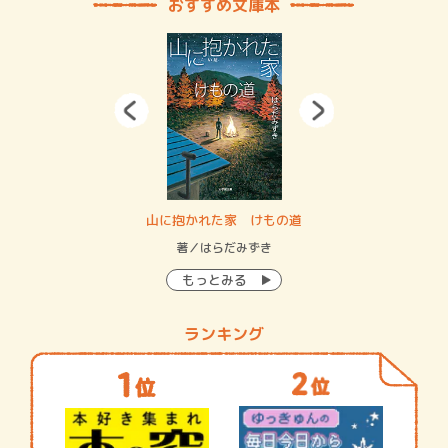
おすすめ文庫本
・システム
山に抱かれた家 けもの道
神
イン…
著／はらだみずき
著
もっとみる
ランキング