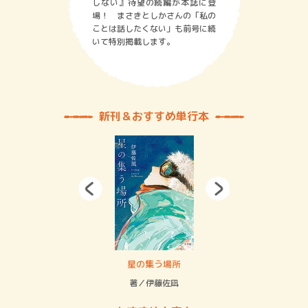
しない』待望の続編が本誌に登
場！ まさきとしかさんの「私の
ことは話したくない」も前号に続
いて特別掲載します。
新刊＆おすすめ単行本
 二重拘束の…
星の集う場所
記憶
緒
著／伊藤佐凪
著／