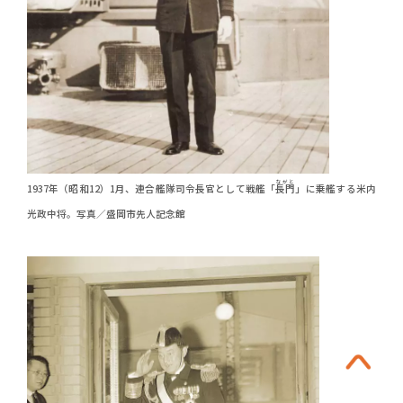
ながと
1937年（昭和12）1月、連合艦隊司令長官として戦艦「
長門
」に乗艦する米内
光政中将。写真／盛岡市先人記念館