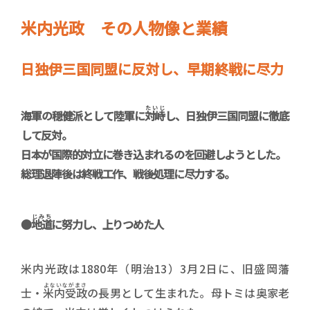
米内光政 その人物像と業績
日独伊三国同盟に反対し、早期終戦に尽力
たいじ
海軍の穏健派として陸軍に
対峙
し、日独伊三国同盟に徹底
して反対。
日本が国際的対立に巻き込まれるのを回避しようとした。
総理退陣後は終戦工作、戦後処理に尽力する。
じみち
●
地道
に努力し、上りつめた人
米内光政は1880年（明治13）3月2日に、旧盛岡藩
よないながまさ
士・
米内受政
の長男として生まれた。母トミは奥家老