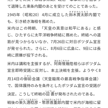
て退陣した東条内閣のあとを受けてのことであった。
すずきかんたろう
1945年（昭和20）4月に成立した
鈴木貫太郎
内閣で
も、引き続き海相を務めた。
米内はこの時期、「天皇の真意は和平にある」と感
じ、ひたすらに太平洋戦争終結に務めた。終結への道
筋が見つからないなか、7月26日に対日ポツダム宣言
が発せられた。さらに、8月6日に広島に、9日には長
崎に原爆が投下される。
あなみこれちか
米内は講和を主張するが、
阿南惟幾
陸相らはポツダム
宣言即時受諾に反対し、本土決戦を主張。ようやく8
ごぜん
月14日の
御前
会議（天皇臨席の最高戦争指導会議）
で、国体護持のみを条件としたポツダム宣言の受諾が
しょうしょ
決定。こうして終戦の
詔書
が発布されたのである。
ひがしくになるひこ
しではらきじゅうろう
戦後の
東久邇稔彦
・
幣原喜重郎
内閣で米内が海相に留