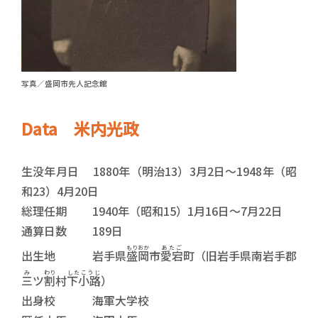
写真／盛岡市先人記念館
Data 米内光政
生没年月日 1880年（明治13）3月2日～1948年（昭
和23）4月20日
総理任期 1940年（昭和15）1月16日～7月22日
通算日数 189日
もりおか
あたご
出生地 岩手県
盛岡
市
愛宕
町（旧岩手県南岩手郡
み
わり
したこうじ
三
ツ
割
村
下小路
）
出身校 海軍大学校