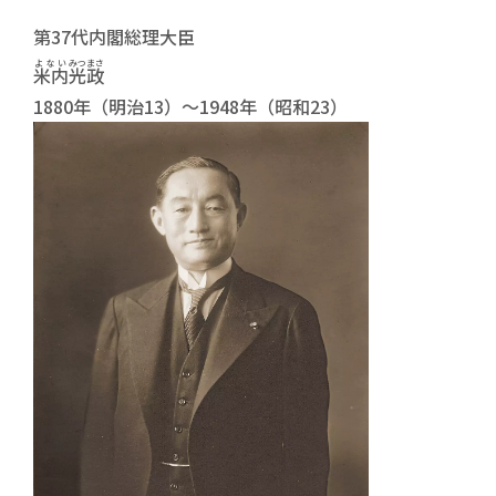
第37代内閣総理大臣
よない
みつまさ
米内
光政
1880年（明治13）～1948年（昭和23）