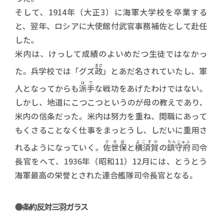
そして、1914年（大正3）に海軍大学校を卒業する
と、翌年、ロシアに大使館付武官事務補佐として赴任
した。
米内は、けっして成績のよいめだつ生徒ではなかっ
まさ
た。兵学校では「グズ
政
」とあだ名されていたし、軍
はで
人となってからも
派手
な戦功をあげたわけではない。
しかし、地道にこつこつというのが母の教えであり、
米内の信条だった。米内は努力を重ね、閑職にあって
もくさることなく仕事をまっとうし、しだいに重用さ
させぼ
よこすか
ちんじゅふ
れるようになっていく。
佐世保
と
横須賀
の
鎮守府
司令
長官をへて、1936年（昭和11）12月には、とうとう
海軍最高の栄誉とされた連合艦隊司令長官となる。
●条約反対三羽ガラス