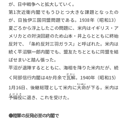
が、日中戦争へと拡大していく。
第1次近衛内閣でもうひとつ大きな課題となったの
が、日独伊三国同盟問題である。1938年（昭和13）
夏ごろから浮上したこの問題に、米内はイギリス・ア
メリカとの対決回避のため山本・井上らとともに終始
反対で、「条約反対三羽ガラス」と呼ばれた。米内は
続く平沼騏一郎内閣でも、盟友たちとともに同盟を結
ばせまいと踏ん張った。
平沼が退陣するとともに、海相を降りた米内だが、続
がかい
く阿部信行内閣は4か月余で
瓦解
。1940年（昭和15）
たいめい
1月16日、後継総理として米内に
大命
が下る。米内は
よびえき
予備役
に退き、これを受けた。
●陸軍の反発必至の内閣で