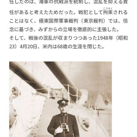
任したのは、海軍の抗戦派を統制し、混乱を抑える責
こうそく
任があると考えたためだった。戦犯として
拘束
される
ことはなく、極東国際軍事裁判（東京裁判）では、信
念に基づき、みずからの立場を徹底的に主張した。
そして、戦後の混乱が収まりつつあった1948年（昭和
23）4月20日、米内は68歳の生涯を閉じた。