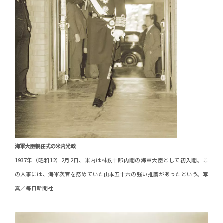
海軍大臣親任式の米内光政
1937年（昭和12）2月2日、米内は林銑十郎内閣の海軍大臣として初入閣。こ
の人事には、海軍次官を務めていた山本五十六の強い推薦があったという。写
真／毎日新聞社