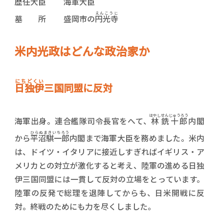
歴任大臣 海軍大臣
えんこうじ
墓 所 盛岡市の
円光寺
米内光政はどんな政治家か
にちどくい
日独伊
三国同盟に反対
はやし
せんじゅうろう
海軍出身。連合艦隊司令長官をへて、
林
銑十郎
内閣
ひらぬまきいちろう
から
平沼騏一郎
内閣まで海軍大臣を務めました。米内
は、ドイツ・イタリアに接近しすぎればイギリス・ア
メリカとの対立が激化すると考え、陸軍の進める日独
伊三国同盟には一貫して反対の立場をとっています。
陸軍の反発で総理を退陣してからも、日米開戦に反
対。終戦のためにも力を尽くしました。