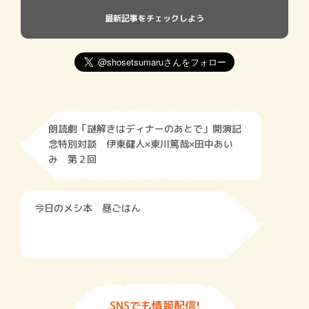
最新記事をチェックしよう
朗読劇「謎解きはディナーのあとで」開演記
念特別対談 伊東健人×東川篤哉×田中あい
み 第２回
今日のメシ本 昼ごはん
SNSでも情報配信!