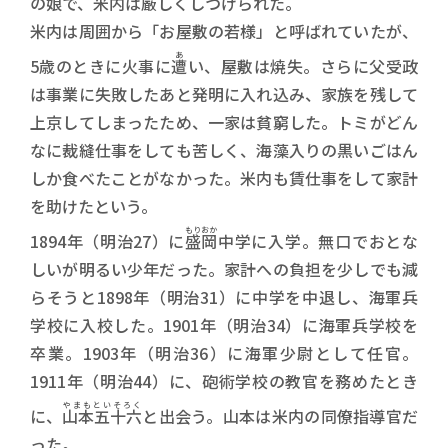
の娘で、米内は厳しくしつけられた。
米内は周囲から「お屋敷の若様」と呼ばれていたが、
あ
5歳のときに火事に
遭
い、屋敷は焼失。さらに父受政
は事業に失敗したあと発明に入れ込み、家族を残して
上京してしまったため、一家は貧窮した。トミがどん
なに裁縫仕事をしても苦しく、海藻入りの黒いごはん
しか食べたことがなかった。米内も賃仕事をして家計
を助けたという。
もりおか
1894年（明治27）に
盛岡
中学に入学。無口でおとな
しいが明るい少年だった。家計への負担を少しでも減
らそうと1898年（明治31）に中学を中退し、海軍兵
学校に入校した。1901年（明治34）に海軍兵学校を
卒業。1903年（明治36）に海軍少尉として任官。
1911年（明治44）に、砲術学校の教官を務めたとき
やまもといそろく
に、
山本五十六
と出会う。山本は米内の同僚指導官だ
った。