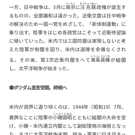
ナンキン
おうちょうめい
一方、日中戦争は、3月に
南京
に
汪兆銘
政権が誕生す
るものの、全面講和は遠かった。近衛文麿は日中戦争
の解決のため一国一党をめざして、「新体制運動」に
乗り出す。陸軍をはじめ各政党はこぞって近衛待望論
に傾いていった。米内では三国同盟は実現しないと考
えた陸軍が倒閣を図り、米内は退陣を余儀なくされ
とうじょうひでき
る。その後、第2次近衛内閣をへて
東条英機
が組閣
し、太平洋戦争が始まった。
●ポツダム宣言受諾、終戦へ
米内が政界に返り咲くのは、1944年（昭和19）7月。
こいそくにあき
異例なことに陸軍の
小磯国昭
とともに組閣の大命を受
け、小磯・米内連立内閣として副総理格の海相となっ
た。まさに太平洋戦争末期、政治・軍事に行き詰まっ