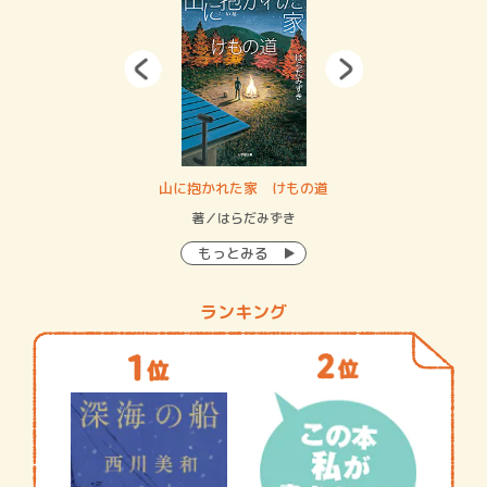
・システム
山に抱かれた家 けもの道
神
イン…
著／はらだみずき
著
もっとみる
ランキング