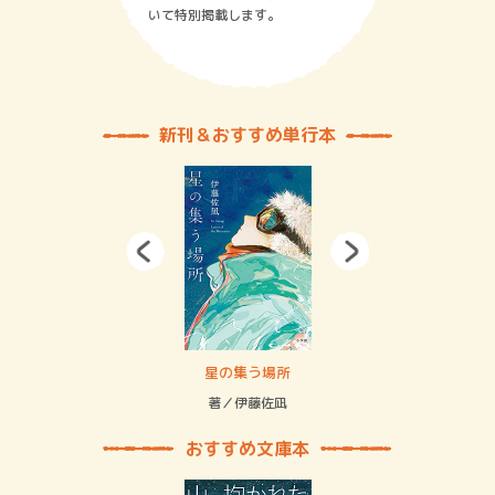
いて特別掲載します。
新刊＆おすすめ単行本
賞金稼ぎスリーサム！ 二重拘束の…
星の集う場所
記憶
緒
著／伊藤佐凪
著／
おすすめ文庫本