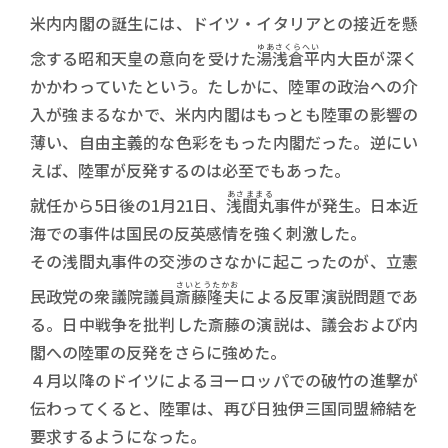
米内内閣の誕生には、ドイツ・イタリアとの接近を懸
ゆあさくらへい
念する昭和天皇の意向を受けた
湯浅倉平
内大臣が深く
かかわっていたという。たしかに、陸軍の政治への介
入が強まるなかで、米内内閣はもっとも陸軍の影響の
薄い、自由主義的な色彩をもった内閣だった。逆にい
えば、陸軍が反発するのは必至でもあった。
あさままる
就任から5日後の1月21日、
浅間丸
事件が発生。日本近
海での事件は国民の反英感情を強く刺激した。
その浅間丸事件の交渉のさなかに起こったのが、立憲
さいとうたかお
民政党の衆議院議員
斎藤隆夫
による反軍演説問題であ
る。日中戦争を批判した斎藤の演説は、議会および内
閣への陸軍の反発をさらに強めた。
４月以降のドイツによるヨーロッパでの破竹の進撃が
伝わってくると、陸軍は、再び日独伊三国同盟締結を
要求するようになった。