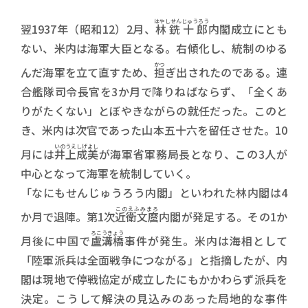
はやしせんじゅうろう
翌1937年（昭和12）2月、
林銑十郎
内閣成立にとも
ない、米内は海軍大臣となる。右傾化し、統制のゆる
かつ
んだ海軍を立て直すため、
担
ぎ出されたのである。連
合艦隊司令長官を3か月で降りねばならず、「全くあ
りがたくない」とぼやきながらの就任だった。このと
き、米内は次官であった山本五十六を留任させた。10
いのうえしげよし
月には
井上成美
が海軍省軍務局長となり、この3人が
中心となって海軍を統制していく。
「なにもせんじゅうろう内閣」といわれた林内閣は4
このえふみまろ
か月で退陣。第1次
近衛文麿
内閣が発足する。その1か
ろこうきょう
月後に中国で
盧溝橋
事件が発生。米内は海相として
「陸軍派兵は全面戦争につながる」と指摘したが、内
閣は現地で停戦協定が成立したにもかかわらず派兵を
決定。こうして解決の見込みのあった局地的な事件