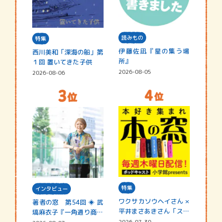
読みもの
特集
伊藤佐凪『星の集う場
西川美和「深海の船」第
所』
１回 置いてきた子供
2026-08-05
2026-08-06
特集
インタビュー
ワクサカソウヘイさん ×
著者の窓 第54回 ◈ 武
平井まさあきさん「スペ
塙麻衣子『一角通り商店
シャ…