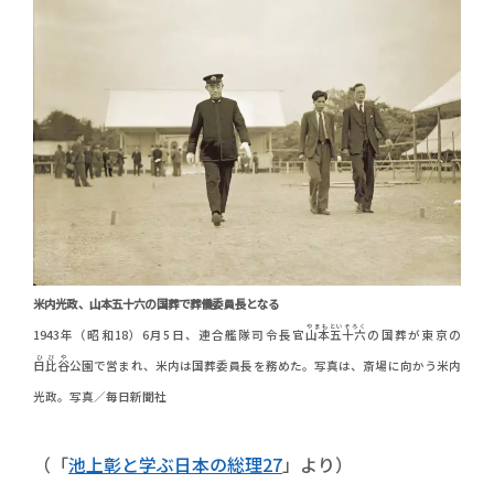
米内光政、山本五十六の国葬で葬儀委員長となる
やまもといそろく
1943年（昭和18）6月5日、連合艦隊司令長官
山本五十六
の国葬が東京の
ひびや
日比谷
公園で営まれ、米内は国葬委員長を務めた。写真は、斎場に向かう米内
光政。写真／毎日新聞社
（「
池上彰と学ぶ日本の総理27
」より）