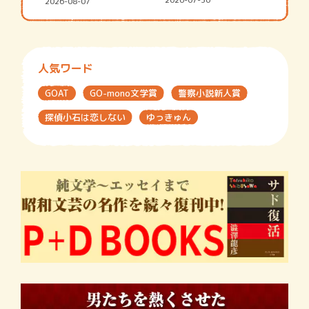
街の…
2026-07-30
2026-08-07
人気ワード
GOAT
GO-mono文学賞
警察小説新人賞
探偵小石は恋しない
ゆっきゅん