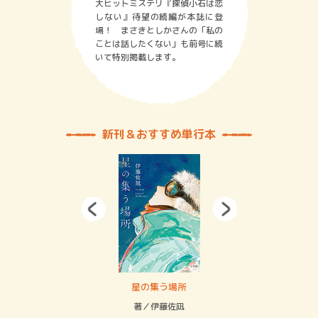
大ヒットミステリ『探偵小石は恋
しない』待望の続編が本誌に登
場！ まさきとしかさんの「私の
ことは話したくない」も前号に続
いて特別掲載します。
新刊＆おすすめ単行本
 二重拘束の…
星の集う場所
記憶
緒
著／伊藤佐凪
著／