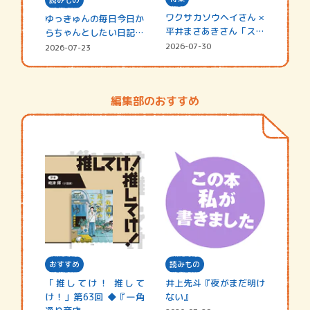
ワクサカソウヘイさん ×
ゆっきゅんの毎日今日か
平井まさあきさん「スペ
らちゃんとしたい日記
シャ…
☆202…
2026-07-30
2026-07-23
編集部のおすすめ
おすすめ
読みもの
「推してけ！ 推して
井上先斗『夜がまだ明け
け！」第63回 ◆『一角
ない』