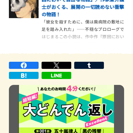
由だった気がする。大学生がアルバイトを
士がおくる、展開の一切読めない衝撃
する理由はさまざまだと思うけれど、僕の
の物語！
場合は単純に遊興費がほしかったからで、
「彼女を殺すために、僕は廃病院の敷地に
飲食店を選ん
足を踏み入れた」――不穏なプロローグで
はじまるこの小説は、作中作『原因におい
て自由な物語』（原自物語）を完成させる
物語であると同時に、「小説の力」や存在
意義を問う、斬新な発想にあふれたミステ
リーとなっています。 【ポスト・ブック・
レビュー 著者に訊け！】 デビュ […]