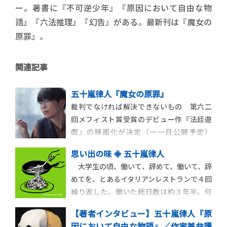
ー。著書に『不可逆少年』『原因において自由な物
語』『六法推理』『幻告』がある。最新刊は『魔女の
原罪』。
関連記事
五十嵐律人『魔女の原罪』
裁判でなければ解決できないもの 第六二
回メフィスト賞受賞のデビュー作『法廷遊
戯』の映画化が決定（一一月公開予定）
し、現役弁護士作家・五十嵐律人への注目
思い出の味 ◈ 五十嵐律人
が集まっている。『魔女の原罪』は、魔女裁
大学生の頃、働いて、辞めて、働いて、辞
判（魔女狩り）を題材に据えた斬新なリー
めてを、とあるイタリアンレストランで４回
ガルミステリーだ。「リーガルミステリー
繰り返した。働いた総日数は約３年半。何
だからこそ書けるものがある」。その意図
度も辞めた理由は、よく覚えていない。勉
とは──。 クロ
【著者インタビュー】五十嵐律人『原
強に集中したいとか、そんなつまらない理
因において自由な物語』／作家兼弁護