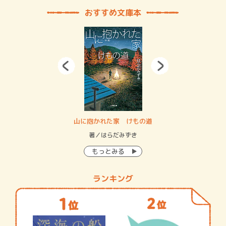
おすすめ文庫本
・システム
山に抱かれた家 けもの道
神
イン…
著／はらだみずき
著
もっとみる
ランキング