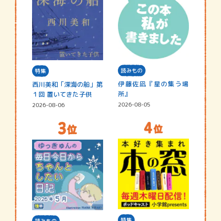
読みもの
特集
伊藤佐凪『星の集う場
西川美和「深海の船」第
所』
１回 置いてきた子供
2026-08-05
2026-08-06
特集
読みもの