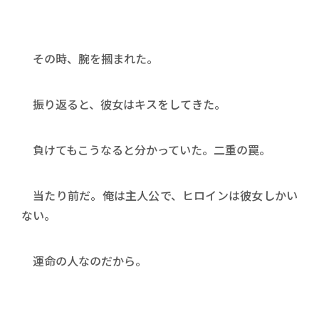
その時、腕を摑まれた。
振り返ると、彼女はキスをしてきた。
負けてもこうなると分かっていた。二重の罠。
当たり前だ。俺は主人公で、ヒロインは彼女しかい
ない。
運命の人なのだから。