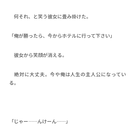
何それ、と笑う彼女に畳み掛けた。
「俺が勝ったら、今からホテルに行って下さい」
彼女から笑顔が消える。
絶対に大丈夫。今や俺は人生の主人公になってい
る。
「じゃー……んけーん……」