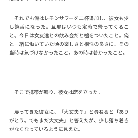
それでも俺はレモンサワーを二杯追加し、彼女も少
し饒舌になった。旦那はいつも定時で帰ってくるこ
と。今日は女友達との飲み会だと噓をついたこと。俺
と一緒に働いていた頃の楽しさと相性の良さに、その
当時は気づけなかったこと。あの時は若かったこと。
そこで携帯が鳴り、彼女は席を立った。
戻ってきた彼女に、「大丈夫？」と尋ねると「あり
がとう。でもまだ大丈夫」と答えたが、少し落ち着き
がなくなっているように見えた。