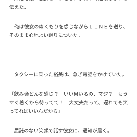
伝えた。
俺は彼女のぬくもりを感じながらＬＩＮＥを送り、
そのまま心地よい眠りについた。
タクシーに乗った裕美は、急ぎ電話をかけていた。
「飲み会どんな感じ？ いい男いるの、マジ？ もう
すぐ着くから待ってて！ 大丈夫だって、遅れても笑
ってればいいんだから」
屈託のない笑顔で話す彼女に、通知が届く。