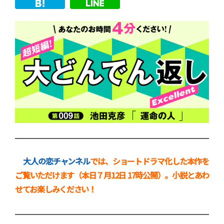
大人の恋チャンネル
では、ショートドラマ化した本作を
ご覧いただけます（本日７月12日 17時公開）。小説とあわ
せてお楽しみください！