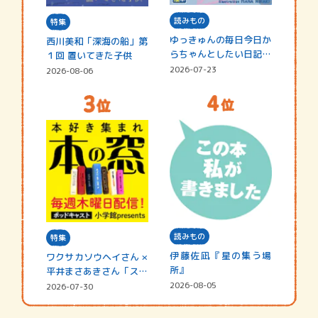
読みもの
特集
ゆっきゅんの毎日今日か
西川美和「深海の船」第
らちゃんとしたい日記
１回 置いてきた子供
☆202…
2026-07-23
2026-08-06
読みもの
特集
伊藤佐凪『星の集う場
ワクサカソウヘイさん ×
所』
平井まさあきさん「スペ
シャ…
2026-08-05
2026-07-30