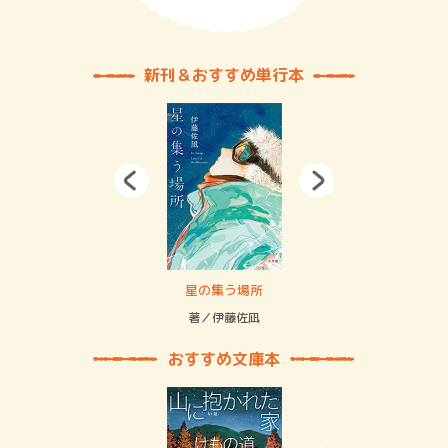
新刊＆おすすめ単行本
 二重拘束の…
星の集う場所
記憶
緒
著／伊藤佐凪
著／
おすすめ文庫本