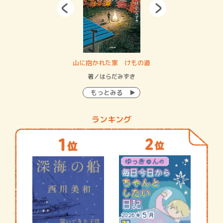
・システム
山に抱かれた家 けもの道
神
イン…
著／はらだみずき
著
もっとみる
ランキング