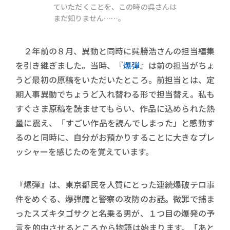
ていただくことを、この時の呉さんは
まだ知りません……。
２年前の８月、異動と同時に呉勝浩さんの担当編集
を引き継ぎました。当時、『
爆弾
』は前の担当がちょ
うど最初の原稿をいただいたところ。前担当とは、定
期人事異動でちょうど入れ替わる形で担当替え。私も
すぐさま原稿を読ませてもらい、作品に込められた熱
量に震え、「すごい作品を読んでしまった」と感動す
るのと同時に、自分がお預かりすることに大きなプレ
ッシャーを感じたのを覚えています。
『爆弾』は、東京都民を人質にとった連続爆破テロ事
件をめぐる、爆弾魔と警察の攻防のお話。微罪で捕ま
ったスズキタゴサクと名乗る男が、１つ目の爆発の予
言を的中させるところから物語は始まります。「あと