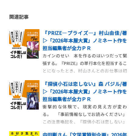
関連記事
『PRIZE―プライズ―』村山由佳/著
▷「2026年本屋大賞」ノミネート作を
担当編集者が全力ＰＲ
カインのせい 本を作るのはいつだって緊
張する。『PRIZE』の単行本化を担当するこ
とになったとき、村山さんとのお仕事は初
めてだったのもあり、やはりすごくドキド
『探偵小石は恋しない』森 バジル/著
キした。でもあの緊張は、いつもとは異質
▷「2026年本屋大賞」ノミネート作を
な源泉から来るものだった。天羽カインの
担当編集者が全力ＰＲ
せいだ。『PRIZE』の主人公である天羽カイ
衝撃的な体験で、現実の見え方が変わ
ンは、本屋大賞（！）にも輝いたことがあ
る。 「事前情報なしでお読みください」
る大
この注意喚起を、『探偵小石は恋しない』
の紹介をするときに常に言い続けてきまし
内田剛さん「文学賞特別企画」2026年