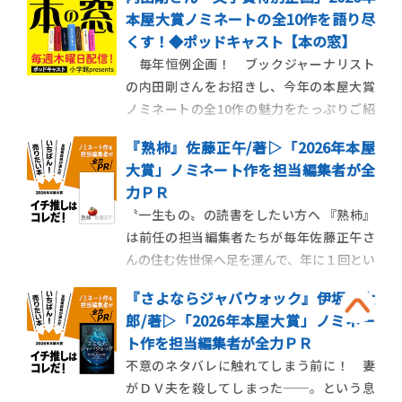
た。まっさらな状態でお読みいただくこと
本屋大賞ノミネートの全10作を語り尽
が、本作を一番楽しんでいただく方法だか
くす！◆ポッドキャスト【本の窓】
らです。それゆえに本作は、〝何が面白い
毎年恒例企画！ ブックジャーナリスト
のか〟についての情報も限りなく絞られて
の内田剛さんをお招きし、今年の本屋大賞
展開されてきました。
ノミネートの全10作の魅力をたっぷりご紹
介します。湊かなえさん『暁星』、瀬尾ま
『熟柿』佐藤正午/著▷「2026年本屋
いこさん『ありか』、朝井リョウさん『イ
大賞」ノミネート作を担当編集者が全
ン・ザ・メガチャーチ』、櫻田智也さん
力ＰＲ
『失われた貌』、夏川草介さん『エピクロ
〝一生もの〟の読書をしたい方へ 『熟柿』
スの処方箋』の５作です。
は前任の担当編集者たちが毎年佐藤正午さ
んの住む佐世保へ足を運んで、年に１回とい
うスパンで原稿をいただき、９年もの歳月
『さよならジャバウォック』伊坂幸太
を経て単行本になりました。自分が『熟
郎/著▷「2026年本屋大賞」ノミネー
柿』チームに加わったのは最後の１年、物
ト作を担当編集者が全力ＰＲ
語の終盤に差し掛かってからでした。文芸
不意のネタバレに触れてしまう前に！ 妻
編集部に異動してきたばかりの自分の感想
がＤＶ夫を殺してしまった──。という息
や拙い意見も聞