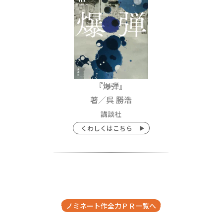
『爆弾』
著／呉 勝浩
講談社
くわしくはこちら
ノミネート作全力ＰＲ一覧へ