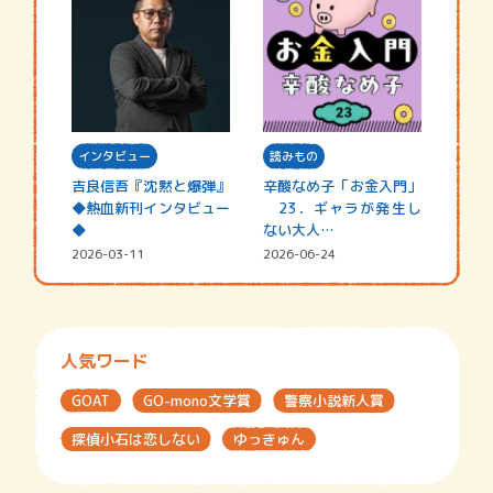
インタビュー
読みもの
吉良信吾『沈黙と爆弾』
辛酸なめ子「お金入門」
◆熱血新刊インタビュー
23．ギャラが発生し
◆
ない大人…
2026-03-11
2026-06-24
人気ワード
GOAT
GO-mono文学賞
警察小説新人賞
探偵小石は恋しない
ゆっきゅん