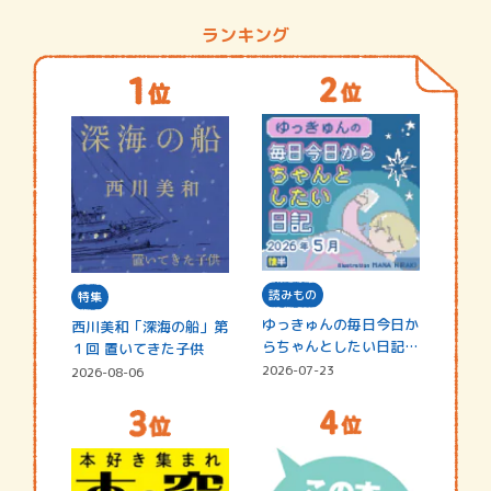
ランキング
読みもの
特集
ゆっきゅんの毎日今日か
西川美和「深海の船」第
らちゃんとしたい日記
１回 置いてきた子供
☆202…
2026-07-23
2026-08-06