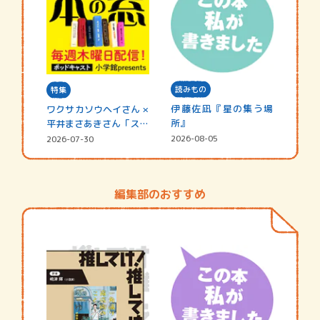
読みもの
特集
伊藤佐凪『星の集う場
ワクサカソウヘイさん ×
所』
平井まさあきさん「スペ
シャ…
2026-08-05
2026-07-30
編集部のおすすめ