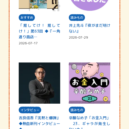
おすすめ
読みもの
「推してけ！ 推して
井上先斗『夜がまだ明け
け！」第63回 ◆『一角
ない』
通り商店…
2026-07-29
2026-07-17
インタビュー
読みもの
吉良信吾『沈黙と爆弾』
辛酸なめ子「お金入門」
◆熱血新刊インタビュー
23．ギャラが発生し