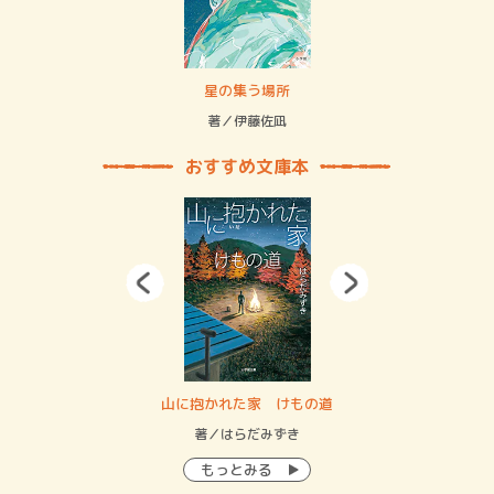
 二重拘束の…
星の集う場所
記憶
緒
著／伊藤佐凪
著／
おすすめ文庫本
・システム
山に抱かれた家 けもの道
神
イン…
著／はらだみずき
著
もっとみる