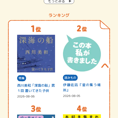
もっとみる
ランキング
読みもの
特集
伊藤佐凪『星の集う場
西川美和「深海の船」第
所』
１回 置いてきた子供
2026-08-05
2026-08-06