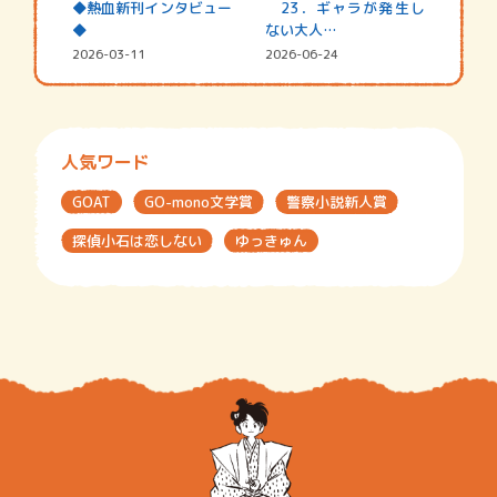
◆熱血新刊インタビュー
23．ギャラが発生し
◆
ない大人…
2026-03-11
2026-06-24
人気ワード
GOAT
GO-mono文学賞
警察小説新人賞
探偵小石は恋しない
ゆっきゅん