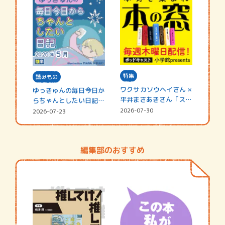
特集
読みもの
ワクサカソウヘイさん ×
ゆっきゅんの毎日今日か
平井まさあきさん「スペ
らちゃんとしたい日記
シャ…
☆202…
2026-07-30
2026-07-23
編集部のおすすめ