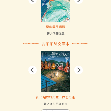
 二重拘束の…
星の集う場所
記憶
緒
著／伊藤佐凪
著／
おすすめ文庫本
・システム
山に抱かれた家 けもの道
神
イン…
著／はらだみずき
著