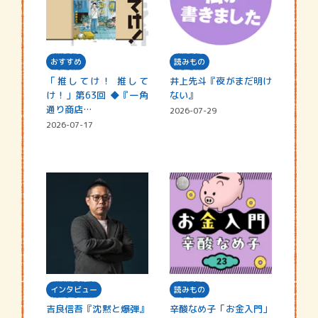
おすすめ
読みもの
「推してけ！ 推して
井上先斗『夜がまだ明け
け！」第63回 ◆『一角
ない』
通り商店…
2026-07-29
2026-07-17
インタビュー
読みもの
吉良信吾『沈黙と爆弾』
辛酸なめ子「お金入門」