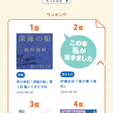
もっとみる
ランキング
読みもの
特集
伊藤佐凪『星の集う場
西川美和「深海の船」第
所』
１回 置いてきた子供
2026-08-05
2026-08-06