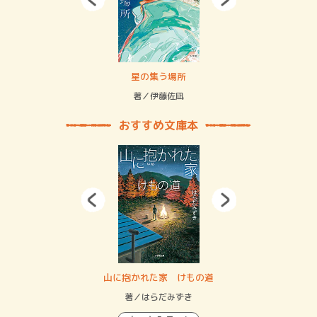
 二重拘束の…
星の集う場所
記憶
緒
著／伊藤佐凪
著／
おすすめ文庫本
・システム
山に抱かれた家 けもの道
神
イン…
著／はらだみずき
著