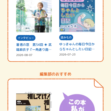
読みもの
インタビュー
ゆっきゅんの毎日今日か
著者の窓 第54回 ◈ 武
らちゃんとしたい日記
塙麻衣子『一角通り商店
☆202…
街の…
2026-07-23
2026-08-07
編集部のおすすめ