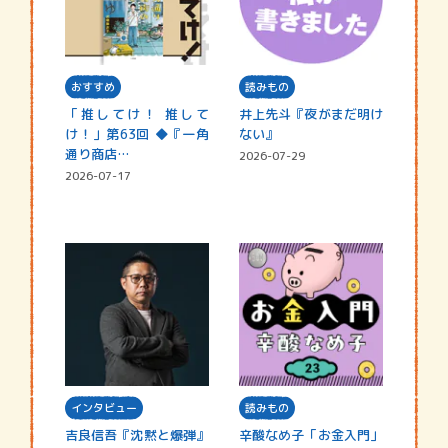
おすすめ
読みもの
「推してけ！ 推して
井上先斗『夜がまだ明け
け！」第63回 ◆『一角
ない』
通り商店…
2026-07-29
2026-07-17
インタビュー
読みもの
吉良信吾『沈黙と爆弾』
辛酸なめ子「お金入門」