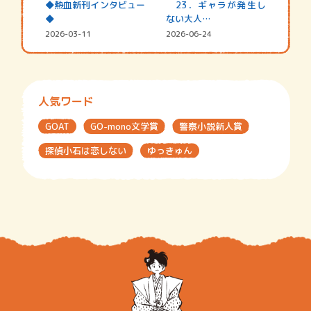
◆熱血新刊インタビュー
23．ギャラが発生し
◆
ない大人…
2026-03-11
2026-06-24
人気ワード
GOAT
GO-mono文学賞
警察小説新人賞
探偵小石は恋しない
ゆっきゅん