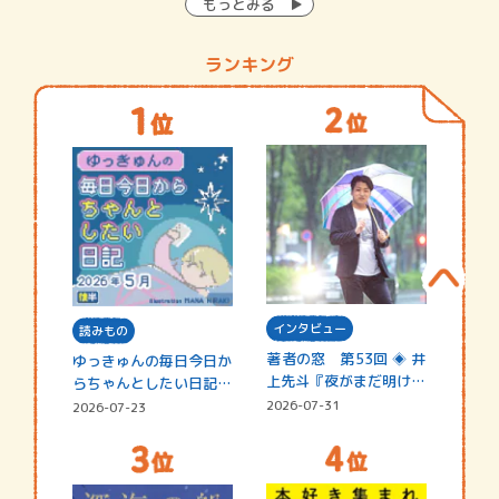
もっとみる
ランキング
インタビュー
読みもの
著者の窓 第53回 ◈ 井
ゆっきゅんの毎日今日か
上先斗『夜がまだ明けな
らちゃんとしたい日記
い』
☆202…
2026-07-31
2026-07-23