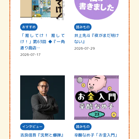
おすすめ
読みもの
「推してけ！ 推して
井上先斗『夜がまだ明け
け！」第63回 ◆『一角
ない』
通り商店…
2026-07-29
2026-07-17
インタビュー
読みもの
吉良信吾『沈黙と爆弾』
辛酸なめ子「お金入門」