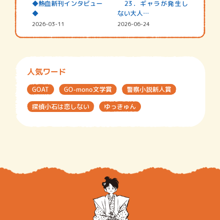
◆熱血新刊インタビュー
23．ギャラが発生し
◆
ない大人…
2026-03-11
2026-06-24
人気ワード
GOAT
GO-mono文学賞
警察小説新人賞
探偵小石は恋しない
ゆっきゅん