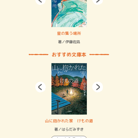
 二重拘束の…
星の集う場所
記憶
緒
著／伊藤佐凪
著／
おすすめ文庫本
・システム
山に抱かれた家 けもの道
神
イン…
著／はらだみずき
著