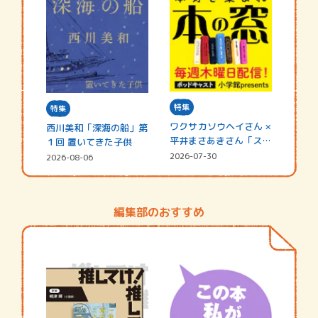
特集
特集
ワクサカソウヘイさん ×
西川美和「深海の船」第
平井まさあきさん「スペ
１回 置いてきた子供
シャ…
2026-07-30
2026-08-06
編集部のおすすめ