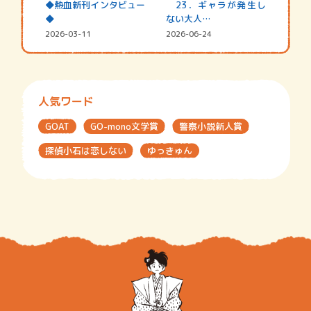
◆熱血新刊インタビュー
23．ギャラが発生し
◆
ない大人…
2026-03-11
2026-06-24
人気ワード
GOAT
GO-mono文学賞
警察小説新人賞
探偵小石は恋しない
ゆっきゅん