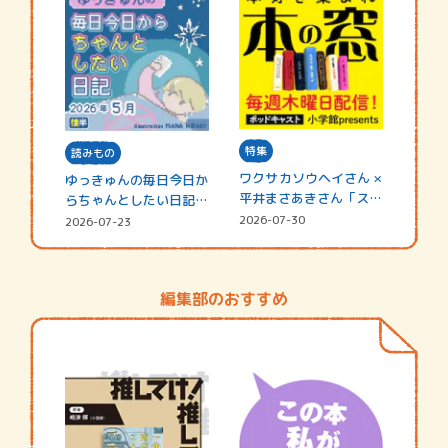
特集
読みもの
ワクサカソウヘイさん ×
ゆっきゅんの毎日今日か
平井まさあきさん「スペ
らちゃんとしたい日記
シャ…
☆202…
2026-07-30
2026-07-23
編集部のおすすめ