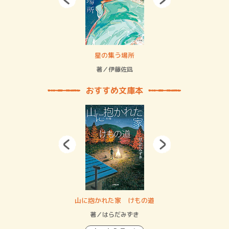
 二重拘束の…
星の集う場所
記憶
緒
著／伊藤佐凪
著／
おすすめ文庫本
・システム
山に抱かれた家 けもの道
神
イン…
著／はらだみずき
著