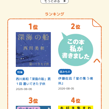
もっとみる
ランキング
読みもの
特集
伊藤佐凪『星の集う場
西川美和「深海の船」第
所』
１回 置いてきた子供
2026-08-05
2026-08-06