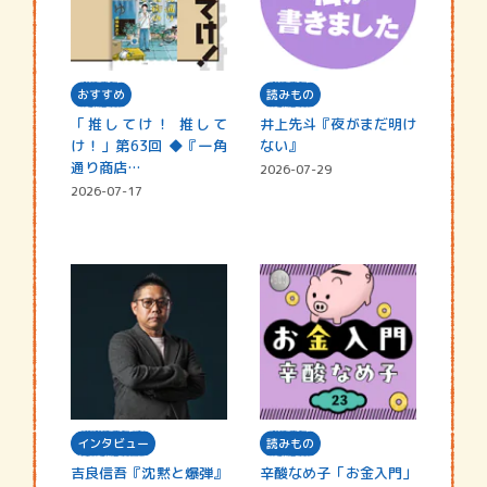
おすすめ
読みもの
「推してけ！ 推して
井上先斗『夜がまだ明け
け！」第63回 ◆『一角
ない』
通り商店…
2026-07-29
2026-07-17
インタビュー
読みもの
吉良信吾『沈黙と爆弾』
辛酸なめ子「お金入門」