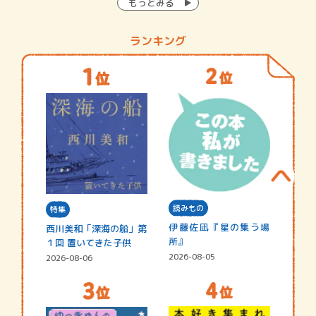
もっとみる
ランキング
読みもの
特集
伊藤佐凪『星の集う場
西川美和「深海の船」第
所』
１回 置いてきた子供
2026-08-05
2026-08-06