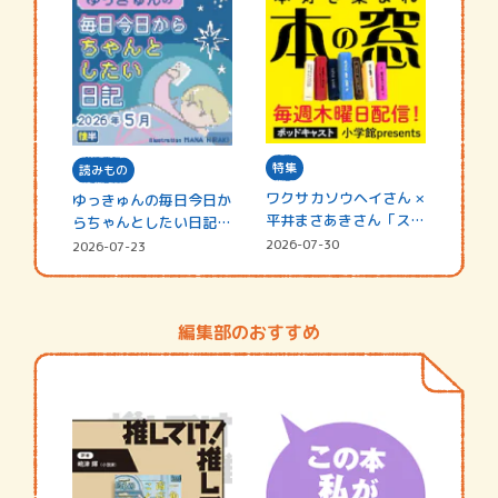
特集
読みもの
ワクサカソウヘイさん ×
ゆっきゅんの毎日今日か
平井まさあきさん「スペ
らちゃんとしたい日記
シャ…
☆202…
2026-07-30
2026-07-23
編集部のおすすめ