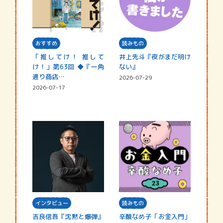
おすすめ
読みもの
「推してけ！ 推して
井上先斗『夜がまだ明け
け！」第63回 ◆『一角
ない』
通り商店…
2026-07-29
2026-07-17
インタビュー
読みもの
吉良信吾『沈黙と爆弾』
辛酸なめ子「お金入門」