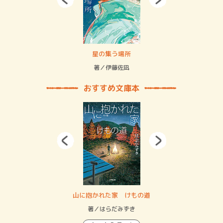
 二重拘束の…
星の集う場所
記憶
緒
著／伊藤佐凪
著／
おすすめ文庫本
・システム
山に抱かれた家 けもの道
神
イン…
著／はらだみずき
著