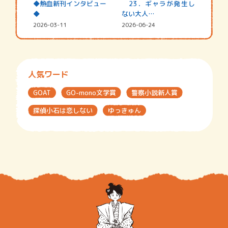
◆熱血新刊インタビュー
23．ギャラが発生し
◆
ない大人…
2026-03-11
2026-06-24
人気ワード
GOAT
GO-mono文学賞
警察小説新人賞
探偵小石は恋しない
ゆっきゅん