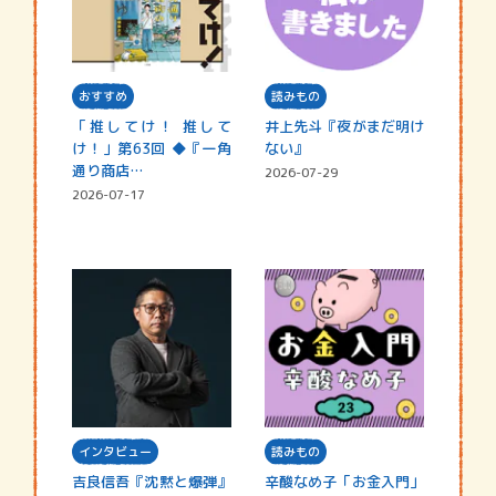
おすすめ
読みもの
「推してけ！ 推して
井上先斗『夜がまだ明け
け！」第63回 ◆『一角
ない』
通り商店…
2026-07-29
2026-07-17
インタビュー
読みもの
吉良信吾『沈黙と爆弾』
辛酸なめ子「お金入門」