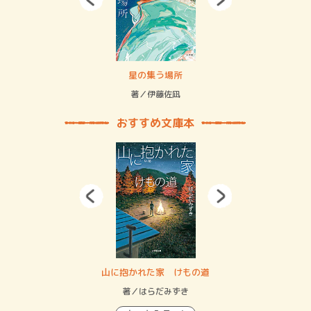
 二重拘束の…
星の集う場所
記憶
緒
著／伊藤佐凪
著／
おすすめ文庫本
・システム
山に抱かれた家 けもの道
神
イン…
著／はらだみずき
著