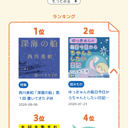
もっとみる
ランキング
読みもの
特集
ゆっきゅんの毎日今日か
西川美和「深海の船」第
らちゃんとしたい日記
１回 置いてきた子供
☆202…
2026-07-23
2026-08-06