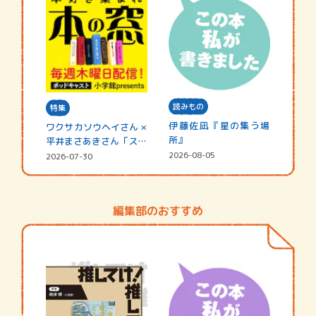
読みもの
特集
伊藤佐凪『星の集う場
ワクサカソウヘイさん ×
所』
平井まさあきさん「スペ
シャ…
2026-08-05
2026-07-30
編集部のおすすめ