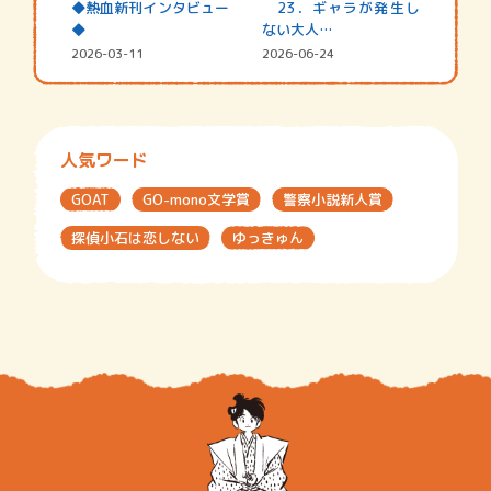
◆熱血新刊インタビュー
23．ギャラが発生し
◆
ない大人…
2026-03-11
2026-06-24
人気ワード
GOAT
GO-mono文学賞
警察小説新人賞
探偵小石は恋しない
ゆっきゅん