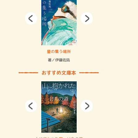
拘束の…
星の集う場所
記憶とツリ
著／伊藤佐凪
著／何 致
おすすめ文庫本