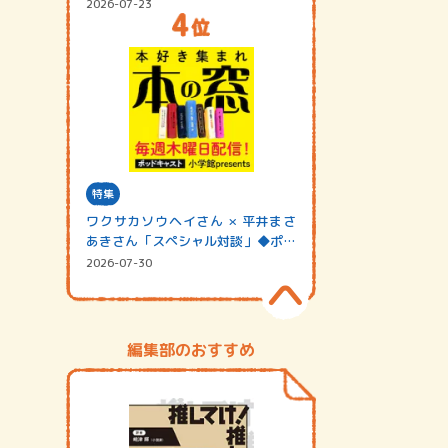
2026-07-23
特集
ワクサカソウヘイさん × 平井まさ
あきさん「スペシャル対談」◆ポッ
ドキャスト…
2026-07-30
編集部のおすすめ