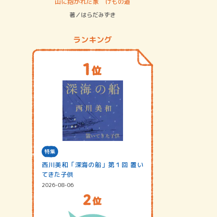
ステム
山に抱かれた家 けもの道
神無島
著／はらだみずき
著／あさ
ランキング
特集
西川美和「深海の船」第１回 置い
てきた子供
2026-08-06