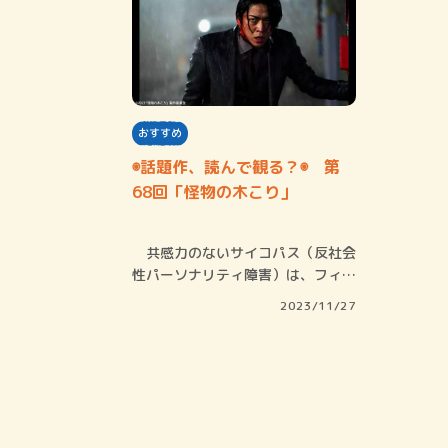
おすすめ
◉話題作、読んで観る？◉ 第
68回「怪物の木こり」
共感力のないサイコパス（反社会
性パーソナリティ障害）は、フィク
ションの世界…
2023/11/27