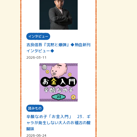
インタビュー
吉良信吾『沈黙と爆弾』◆熱血新刊
インタビュー◆
2026-03-11
読みもの
辛酸なめ子「お金入門」 23．ギ
ャラが発生しない大人のお稽古の醍
醐味
2026-06-24