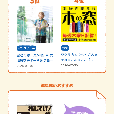
特集
インタビュー
ワクサカソウヘイさん ×
著者の窓 第54回 ◈ 武
平井まさあきさん「スペ
塙麻衣子『一角通り商店
シャ…
街の…
2026-07-30
2026-08-07
編集部のおすすめ