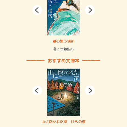
 二重拘束の…
星の集う場所
記憶
緒
著／伊藤佐凪
著／
おすすめ文庫本
・システム
山に抱かれた家 けもの道
神