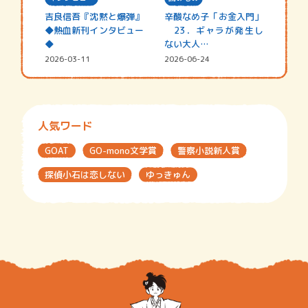
吉良信吾『沈黙と爆弾』
辛酸なめ子「お金入門」
◆熱血新刊インタビュー
23．ギャラが発生し
◆
ない大人…
2026-03-11
2026-06-24
人気ワード
GOAT
GO-mono文学賞
警察小説新人賞
探偵小石は恋しない
ゆっきゅん