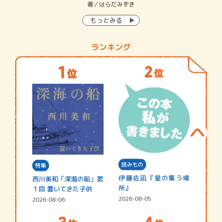
イン…
著／はらだみずき
著
もっとみる
ランキング
読みもの
特集
伊藤佐凪『星の集う場
西川美和「深海の船」第
所』
１回 置いてきた子供
2026-08-05
2026-08-06