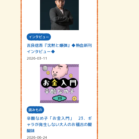
インタビュー
吉良信吾『沈黙と爆弾』◆熱血新刊
インタビュー◆
2026-03-11
読みもの
辛酸なめ子「お金入門」 23．ギ
ャラが発生しない大人のお稽古の醍
醐味
2026-06-24