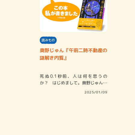
読みもの
奥野じゅん『午前二時不動産の
謎解き内覧』
死ぬ0.1秒前、人は何を思うの
か？ はじめまして。奥野じゅんと
申します。主に…
2025/01/09