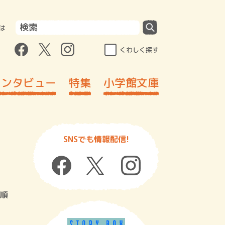
は
くわしく探す
インタビュー
特集
小学館文庫
SNSでも情報配信!
順