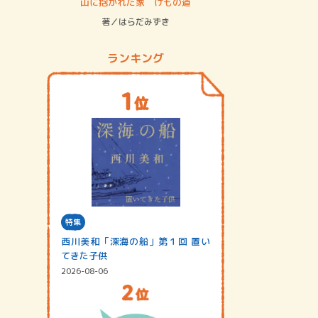
ステム
山に抱かれた家 けもの道
神無島
著／はらだみずき
著／あさ
ランキング
特集
西川美和「深海の船」第１回 置い
てきた子供
2026-08-06