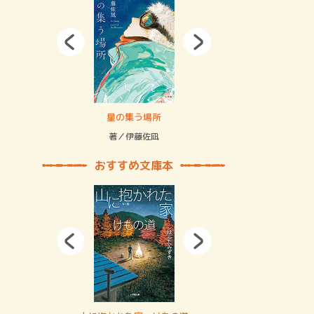
拘束の…
星の集う場所
記憶とツリ
著／伊藤佐凪
著／何 致
おすすめ文庫本