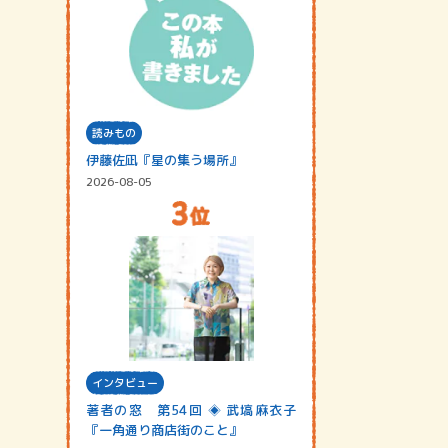
読みもの
伊藤佐凪『星の集う場所』
2026-08-05
インタビュー
著者の窓 第54回 ◈ 武塙麻衣子
『一角通り商店街のこと』