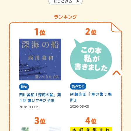
もっとみる
ランキング
読みもの
特集
伊藤佐凪『星の集う場
西川美和「深海の船」第
所』
１回 置いてきた子供
2026-08-05
2026-08-06