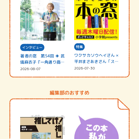
特集
インタビュー
ワクサカソウヘイさん ×
著者の窓 第54回 ◈ 武
平井まさあきさん「スペ
塙麻衣子『一角通り商店
シャ…
街の…
2026-07-30
2026-08-07
編集部のおすすめ