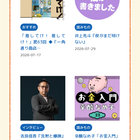
おすすめ
読みもの
「推してけ！ 推して
井上先斗『夜がまだ明け
け！」第63回 ◆『一角
ない』
通り商店…
2026-07-29
2026-07-17
インタビュー
読みもの
吉良信吾『沈黙と爆弾』
辛酸なめ子「お金入門」