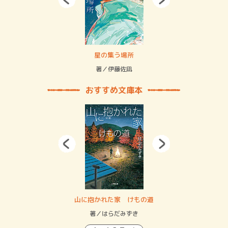
 二重拘束の…
星の集う場所
記憶
緒
著／伊藤佐凪
著／
おすすめ文庫本
・システム
山に抱かれた家 けもの道
神
イン…
著／はらだみずき
著