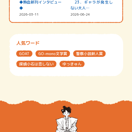
◆熱血新刊インタビュー
23．ギャラが発生し
◆
ない大人…
2026-03-11
2026-06-24
人気ワード
GOAT
GO-mono文学賞
警察小説新人賞
探偵小石は恋しない
ゆっきゅん