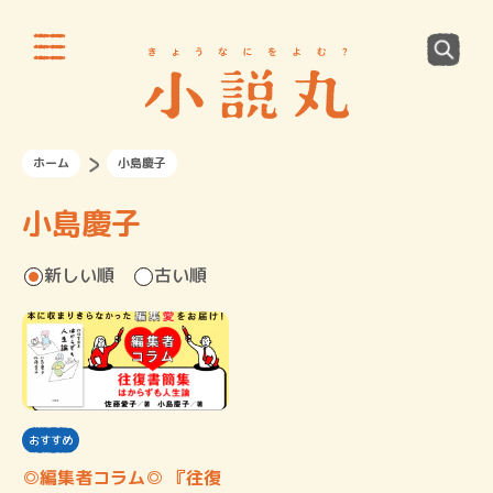
ホーム
小島慶子
小島慶子
新しい順
古い順
おすすめ
◎編集者コラム◎ 『往復