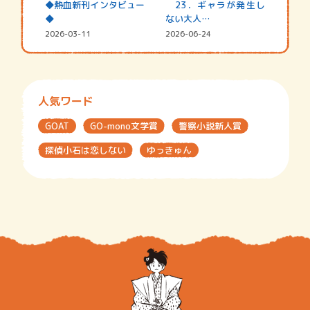
◆熱血新刊インタビュー
23．ギャラが発生し
◆
ない大人…
2026-03-11
2026-06-24
人気ワード
GOAT
GO-mono文学賞
警察小説新人賞
探偵小石は恋しない
ゆっきゅん