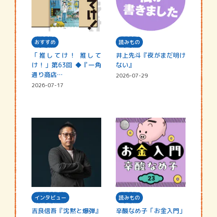
おすすめ
読みもの
「推してけ！ 推して
井上先斗『夜がまだ明け
け！」第63回 ◆『一角
ない』
通り商店…
2026-07-29
2026-07-17
インタビュー
読みもの
吉良信吾『沈黙と爆弾』
辛酸なめ子「お金入門」