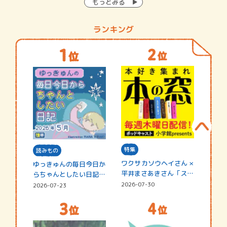
もっとみる
ランキング
特集
読みもの
ワクサカソウヘイさん ×
ゆっきゅんの毎日今日か
平井まさあきさん「スペ
らちゃんとしたい日記
シャ…
☆202…
2026-07-30
2026-07-23