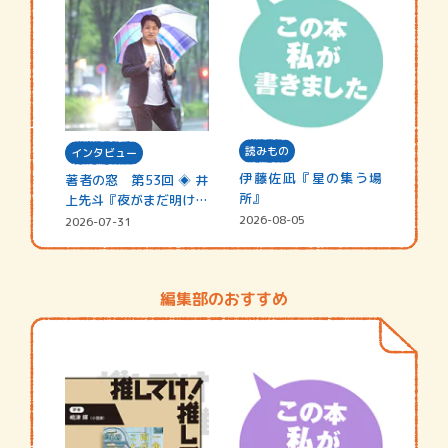
読みもの
インタビュー
伊藤佐凪『星の集う場
著者の窓 第53回 ◈ 井
所』
上先斗『夜がまだ明けな
い』
2026-08-05
2026-07-31
編集部のおすすめ