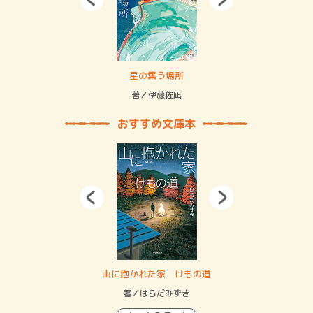
 二重拘束の…
星の集う場所
記憶
緒
著／伊藤佐凪
著／
おすすめ文庫本
・システム
山に抱かれた家 けもの道
神
イン…
著／はらだみずき
著