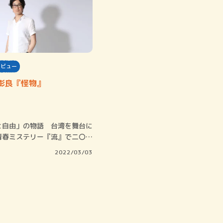
タビュー
彰良『怪物』
と自由」の物語 台湾を舞台に
青春ミステリー『流』で二〇一
に第一五…
2022/03/03