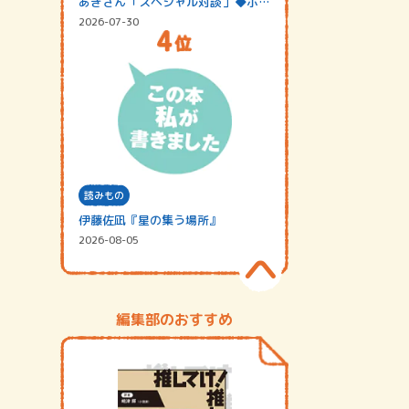
あきさん「スペシャル対談」◆ポッ
ドキャスト…
2026-07-30
読みもの
伊藤佐凪『星の集う場所』
2026-08-05
編集部のおすすめ