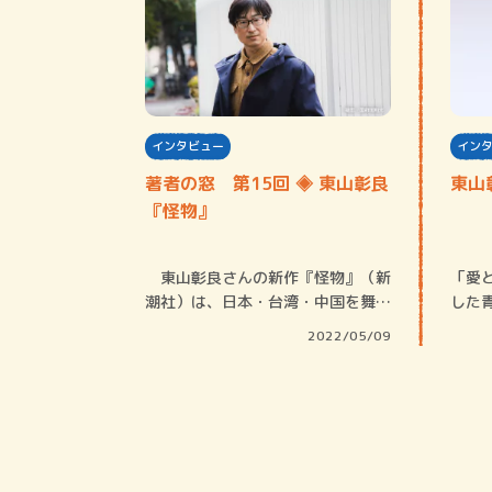
インタビュー
イン
著者の窓 第15回 ◈ 東山彰良
東山
『怪物』
東山彰良さんの新作『怪物』（新
「愛
潮社）は、日本・台湾・中国を舞台
した
にした圧倒的…
五年
2022/05/09