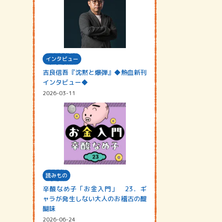
インタビュー
吉良信吾『沈黙と爆弾』◆熱血新刊
インタビュー◆
2026-03-11
読みもの
辛酸なめ子「お金入門」 23．ギ
ャラが発生しない大人のお稽古の醍
醐味
2026-06-24