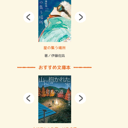
拘束の…
星の集う場所
記憶とツリ
著／伊藤佐凪
著／何 致
おすすめ文庫本