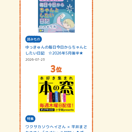
読みもの
ゆっきゅんの毎日今日からちゃんと
したい日記 ☆2026年5月後半★
2026-07-23
特集
ワクサカソウヘイさん × 平井まさ