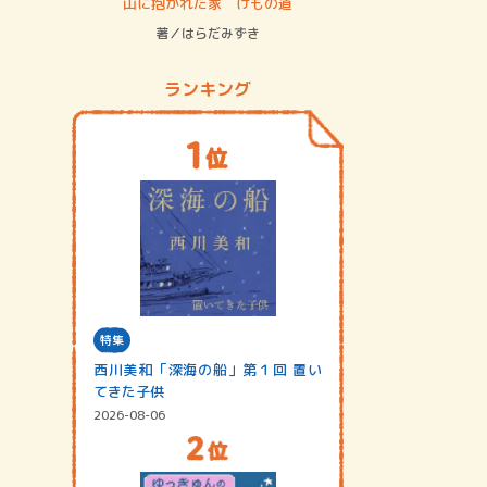
ステム
山に抱かれた家 けもの道
神無島
著／はらだみずき
著／あさ
ランキング
特集
西川美和「深海の船」第１回 置い
てきた子供
2026-08-06