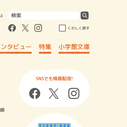
は
くわしく探す
インタビュー
特集
小学館文庫
SNSでも情報配信!
順