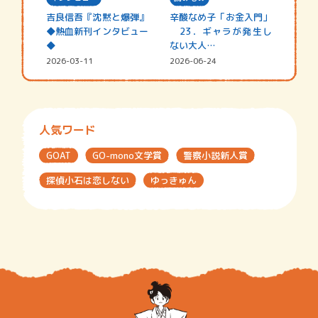
吉良信吾『沈黙と爆弾』
辛酸なめ子「お金入門」
◆熱血新刊インタビュー
23．ギャラが発生し
◆
ない大人…
2026-03-11
2026-06-24
人気ワード
GOAT
GO-mono文学賞
警察小説新人賞
探偵小石は恋しない
ゆっきゅん