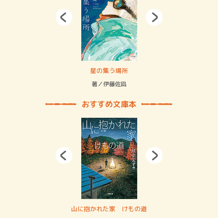
 二重拘束の…
星の集う場所
記憶
緒
著／伊藤佐凪
著／
おすすめ文庫本
・システム
山に抱かれた家 けもの道
神