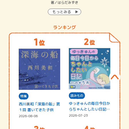
イン…
著／はらだみずき
著
もっとみる
ランキング
読みもの
特集
ゆっきゅんの毎日今日か
西川美和「深海の船」第
らちゃんとしたい日記
１回 置いてきた子供
☆202…
2026-07-23
2026-08-06