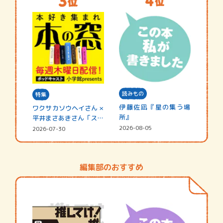
読みもの
特集
伊藤佐凪『星の集う場
ワクサカソウヘイさん ×
所』
平井まさあきさん「スペ
シャ…
2026-08-05
2026-07-30
編集部のおすすめ