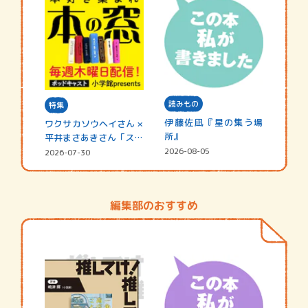
読みもの
特集
伊藤佐凪『星の集う場
ワクサカソウヘイさん ×
所』
平井まさあきさん「スペ
シャ…
2026-08-05
2026-07-30
編集部のおすすめ