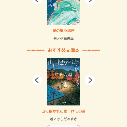
 二重拘束の…
星の集う場所
記憶
緒
著／伊藤佐凪
著／
おすすめ文庫本
・システム
山に抱かれた家 けもの道
神
イン…
著／はらだみずき
著