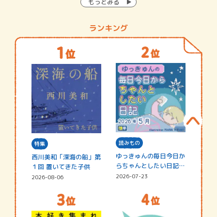
もっとみる
ランキング
読みもの
特集
ゆっきゅんの毎日今日か
西川美和「深海の船」第
らちゃんとしたい日記
１回 置いてきた子供
☆202…
2026-07-23
2026-08-06