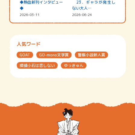
◆熱血新刊インタビュー
23．ギャラが発生し
◆
ない大人…
2026-03-11
2026-06-24
人気ワード
GOAT
GO-mono文学賞
警察小説新人賞
探偵小石は恋しない
ゆっきゅん