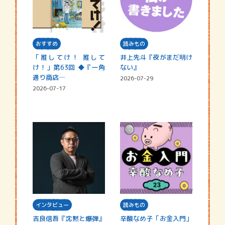
おすすめ
読みもの
「推してけ！ 推して
井上先斗『夜がまだ明け
け！」第63回 ◆『一角
ない』
通り商店…
2026-07-29
2026-07-17
インタビュー
読みもの
吉良信吾『沈黙と爆弾』
辛酸なめ子「お金入門」