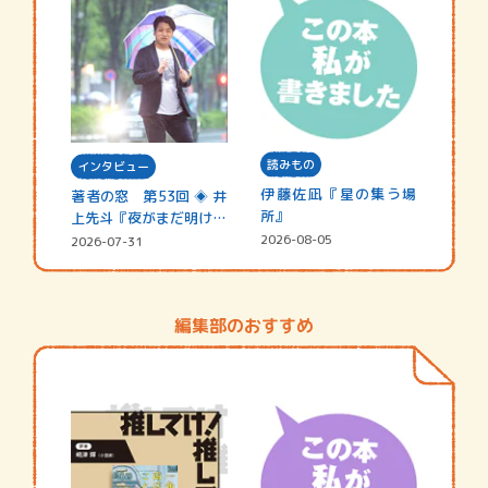
読みもの
インタビュー
伊藤佐凪『星の集う場
著者の窓 第53回 ◈ 井
所』
上先斗『夜がまだ明けな
い』
2026-08-05
2026-07-31
編集部のおすすめ