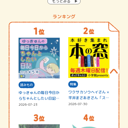
もっとみる
ランキング
特集
読みもの
ワクサカソウヘイさん ×
ゆっきゅんの毎日今日か
平井まさあきさん「スペ
らちゃんとしたい日記
シャ…
☆202…
2026-07-30
2026-07-23