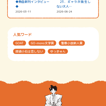
◆熱血新刊インタビュー
23．ギャラが発生し
◆
ない大人…
2026-03-11
2026-06-24
人気ワード
GOAT
GO-mono文学賞
警察小説新人賞
探偵小石は恋しない
ゆっきゅん