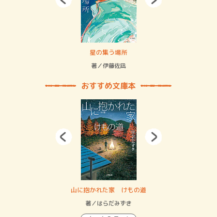
 二重拘束の…
星の集う場所
記憶
緒
著／伊藤佐凪
著／
おすすめ文庫本
・システム
山に抱かれた家 けもの道
神
イン…
著／はらだみずき
著