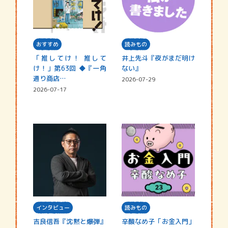
おすすめ
読みもの
「推してけ！ 推して
井上先斗『夜がまだ明け
け！」第63回 ◆『一角
ない』
通り商店…
2026-07-29
2026-07-17
インタビュー
読みもの
吉良信吾『沈黙と爆弾』
辛酸なめ子「お金入門」