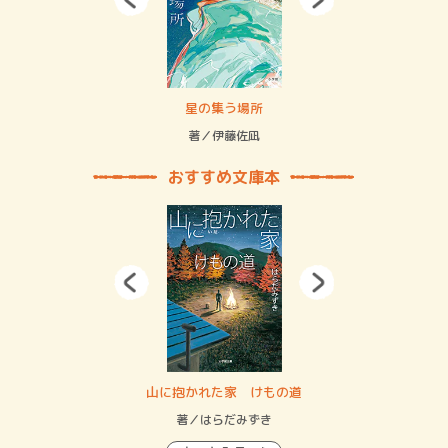
 二重拘束の…
星の集う場所
記憶
緒
著／伊藤佐凪
著／
おすすめ文庫本
・システム
山に抱かれた家 けもの道
神
イン…
著／はらだみずき
著