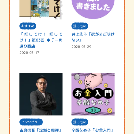
おすすめ
読みもの
「推してけ！ 推して
井上先斗『夜がまだ明け
け！」第63回 ◆『一角
ない』
通り商店…
2026-07-29
2026-07-17
インタビュー
読みもの
吉良信吾『沈黙と爆弾』
辛酸なめ子「お金入門」