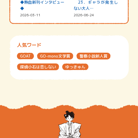
◆熱血新刊インタビュー
23．ギャラが発生し
◆
ない大人…
2026-03-11
2026-06-24
人気ワード
GOAT
GO-mono文学賞
警察小説新人賞
探偵小石は恋しない
ゆっきゅん