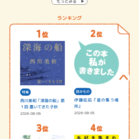
もっとみる
ランキング
読みもの
特集
伊藤佐凪『星の集う場
西川美和「深海の船」第
所』
１回 置いてきた子供
2026-08-05
2026-08-06