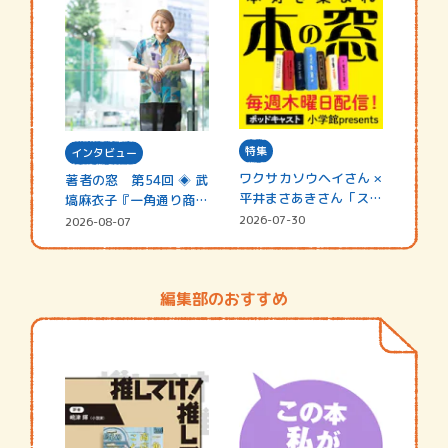
特集
インタビュー
ワクサカソウヘイさん ×
著者の窓 第54回 ◈ 武
平井まさあきさん「スペ
塙麻衣子『一角通り商店
シャ…
街の…
2026-07-30
2026-08-07
編集部のおすすめ