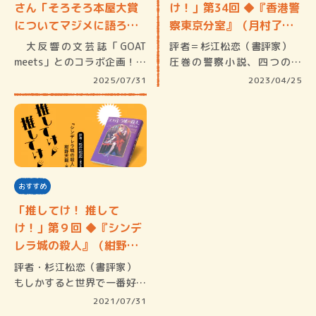
さん「そろそろ本屋大賞
け！」第34回 ◆『香港警
についてマジメに語ろ
察東京分室』（月村了
う…
衛・…
大反響の文芸誌「GOAT
評者＝杉江松恋（書評家）
meets」とのコラボ企画！
圧巻の警察小説、四つの美
2…
点 なんと…
2025/07/31
2023/04/25
おすすめ
「推してけ！ 推して
け！」第９回 ◆『シンデ
レラ城の殺人』（紺野天
龍・…
評者・杉江松恋（書評家）
もしかすると世界で一番好き
なシンデ…
2021/07/31