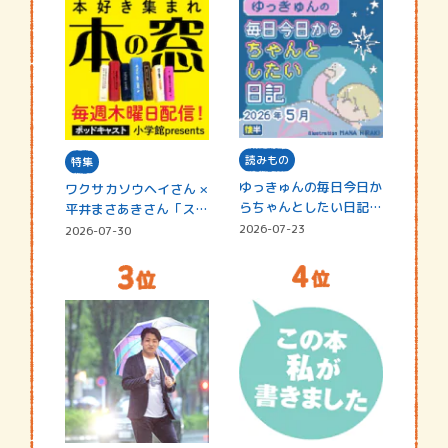
読みもの
特集
ゆっきゅんの毎日今日か
ワクサカソウヘイさん ×
らちゃんとしたい日記
平井まさあきさん「スペ
☆202…
シャ…
2026-07-23
2026-07-30