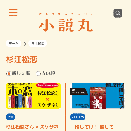
ホーム
杉江松恋
杉江松恋
新しい順
古い順
特集
おすすめ
杉江松恋さん × スケザネ
「推してけ！ 推して