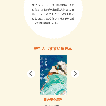
大ヒットミステリ『探偵小石は恋
しない』待望の続編が本誌に登
場！ まさきとしかさんの「私の
ことは話したくない」も前号に続
いて特別掲載します。
新刊＆おすすめ単行本
 二重拘束の…
星の集う場所
記憶