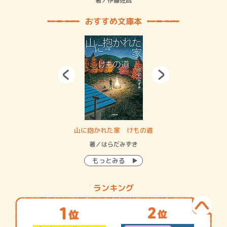
緒
著／伊藤佐凪
著／
おすすめ文庫本
・システム
山に抱かれた家 けもの道
神
イン…
著／はらだみずき
著
もっとみる
ランキング