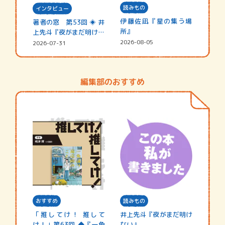
読みもの
インタビュー
伊藤佐凪『星の集う場
著者の窓 第53回 ◈ 井
所』
上先斗『夜がまだ明けな
い』
2026-08-05
2026-07-31
編集部のおすすめ
おすすめ
読みもの
「推してけ！ 推して
井上先斗『夜がまだ明け
け！」第63回 ◆『一角
ない』