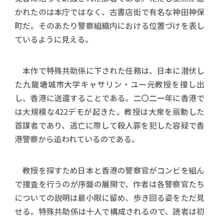
かれたのは本庁ではなく、古書店街で有名な神田神保
町だ。そのあたり警察組織内における位置づけを表し
ているように見える。
本作で特殊共助係に下された任務は、日本に潜伏し
た九龍塘城市大学キャサリン・ユー元教授を捜し出
し、香港に送還することである。二〇二一年に香港で
は大規模な422デモが起きた。教授は大衆を扇動した
首謀者であり、逃亡に際して殺人罪を犯した容疑で香
港警察から追われているのである。
教授を探すため日本と香港の警察官がコンビを組ん
で捜査を行うのが序盤の展開で、作者は各警察官たち
についての説明は最小限に留め、歩き回る姿をただ見
せる。特殊共助係は十人で構成されるので、読者は初