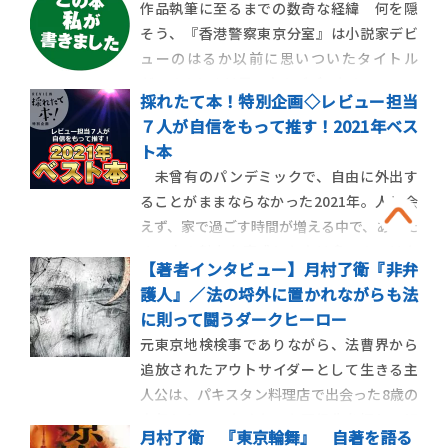
作品執筆に至るまでの数奇な経緯 何を隠
そう、『香港警察東京分室』は小説家デビ
ューのはるか以前に思いついたタイトル
だ。そのときは男二人のバディもので、アマ
採れたて本！特別企画◇レビュー担当
チュアにはありがちなことだが、数十枚書
７人が自信をもって推す！2021年ベス
いたところで放棄してしまった。我が長編
ト本
第一作『神子上典膳』を書き始めるより前
未曾有のパンデミックで、自由に外出す
の話であるが、香港が中国へ返還された後
ることがままならなかった2021年。人に会
であり、「早く書
えず、家で過ごす時間が増える中で、あらた
めて本の魅力を実感した人は多いのではな
【著者インタビュー】月村了衛『非弁
いだろうか。果てしない空想の世界へと誘っ
護人』／法の埒外に置かれながらも法
てくれる壮大な物語、弱った心や孤独に寄
に則って闘うダークヒーロー
り添ってくれる優しい物語、怒涛の展開や
元東京地検検事でありながら、法曹界から
謎解きに没入させてくれるスリリングな物
追放されたアウトサイダーとして生きる主
語。
人公は、パキスタン料理店で出会った8歳の
少年から、いなくなった同級生を探してほ
月村了衛 『東京輪舞』 自著を語る
しいと依頼される。事件を追ううちに浮か