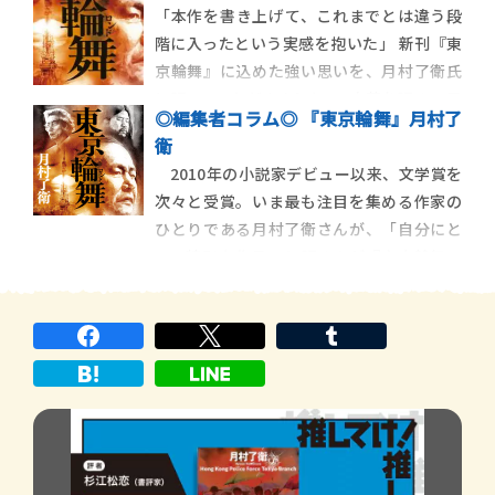
「本作を書き上げて、これまでとは違う段
び上がった「ヤクザ喰い」の正体とは？
階に入ったという実感を抱いた」 新刊『東
エンタメ界の注目作家によるリーガルサス
京輪舞』に込めた強い思いを、月村了衛氏
ペンスの傑作！ 【ポスト・ブック […]
に語っていただきました。 自著を語る１ 月
◎編集者コラム◎ 『東京輪舞』月村了
村了衛 『東京輪舞(ロンド)』 月刊 本の窓
衛
2019年1月号 現実と小説と『東京輪舞』
2010年の小説家デビュー以来、文学賞を
本作『東京輪舞』は、小 […]
次々と受賞。いま最も注目を集める作家の
ひとりである月村了衛さんが、「自分にと
って特別な作品」と語るのが『東京輪舞』
です。