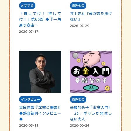
おすすめ
読みもの
「推してけ！ 推して
井上先斗『夜がまだ明け
け！」第63回 ◆『一角
ない』
通り商店…
2026-07-29
2026-07-17
インタビュー
読みもの
吉良信吾『沈黙と爆弾』
辛酸なめ子「お金入門」
◆熱血新刊インタビュー
23．ギャラが発生し
◆
ない大人…
2026-03-11
2026-06-24