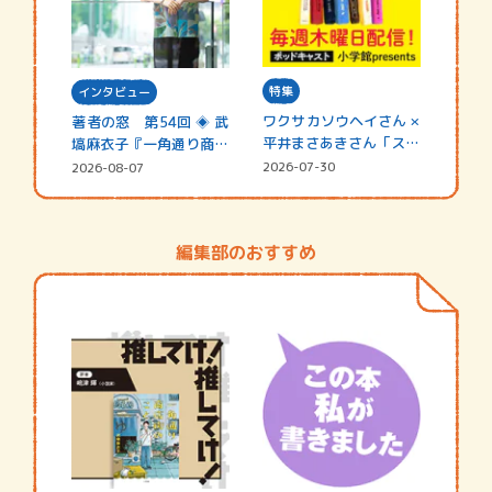
特集
インタビュー
ワクサカソウヘイさん ×
著者の窓 第54回 ◈ 武
平井まさあきさん「スペ
塙麻衣子『一角通り商店
シャ…
街の…
2026-07-30
2026-08-07
編集部のおすすめ