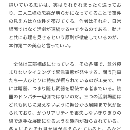
抱いている思いは、実はそれぞれまったく違ってお
り、三人三様の思惑が明らかになってくることで事件
の見え方は立体性を帯びてくる。作者はそれを、日常
場面ではなく活劇が連続する中でやるのである。動き
と共に心理を見せるという原則が徹底しているのが、
本作第二の美点と言っていい。
全体は三部構成になっている。その各部で、意外極
まりないタイミングで緊急事態が発生する。闘う刑事
たち一人ひとりに特技が振られているのが工夫で、中
には暗器、つまり隠し武器を駆使する者までいる。銃
器のドンパチ一辺倒ではないのだ。三つの活劇場面は
どれも同じに見えないように舞台から展開まで気が配
られており、かつリアリティを喪失しないぎりぎりの
線で派手な展開になるような趣向が凝らされている。
各人にそれぞれ見せ場が与えられているところなど