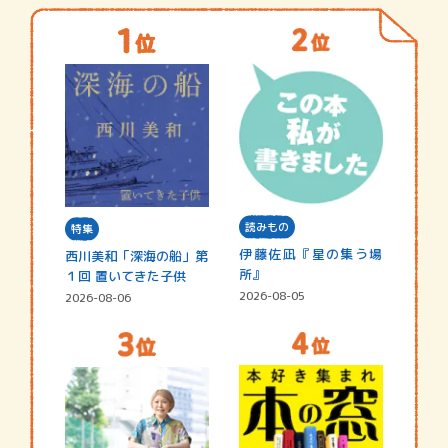
読みもの
特集
伊藤佐凪『星の集う場
西川美和「深海の船」第
所』
１回 置いてきた子供
2026-08-05
2026-08-06