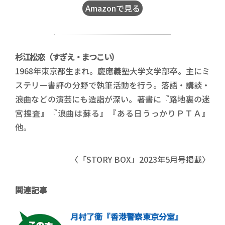
Amazonで見る
杉江松恋
（すぎえ・まつこい）
1968年東京都生まれ。慶應義塾大学文学部卒。主にミ
ステリー書評の分野で執筆活動を行う。落語・講談・
浪曲などの演芸にも造詣が深い。著書に『路地裏の迷
宮捜査』『浪曲は蘇る』『ある日うっかりＰＴＡ』
他。
〈「STORY BOX」2023年5月号掲載〉
関連記事
月村了衛『香港警察東京分室』