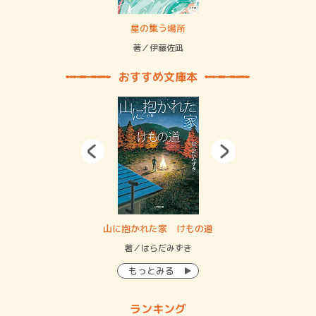
 二重拘束の…
星の集う場所
記憶
緒
著／伊藤佐凪
著／
おすすめ文庫本
・システム
山に抱かれた家 けもの道
神
イン…
著／はらだみずき
著
もっとみる
ランキング