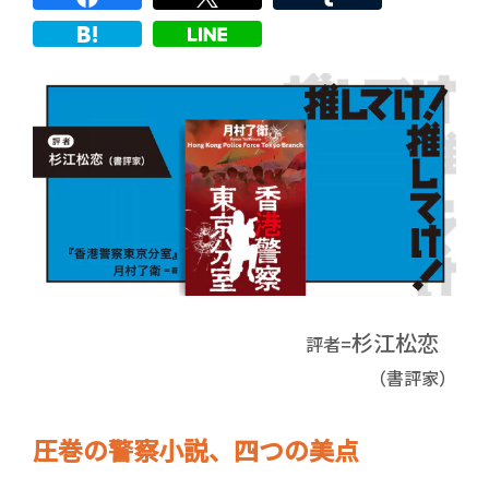
杉江松恋
評者=
（書評家）
圧巻の警察小説、四つの美点