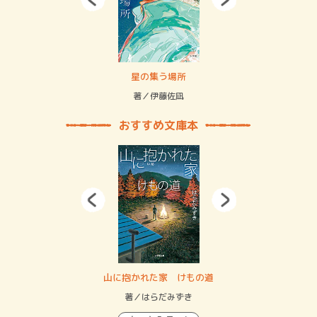
 二重拘束の…
星の集う場所
記憶
緒
著／伊藤佐凪
著／
おすすめ文庫本
・システム
山に抱かれた家 けもの道
神
イン…
著／はらだみずき
著