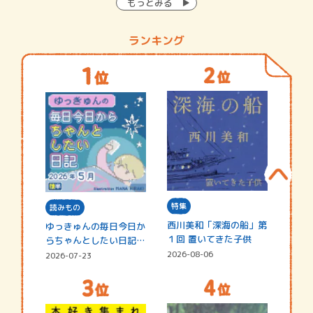
もっとみる
ランキング
特集
読みもの
西川美和「深海の船」第
ゆっきゅんの毎日今日か
１回 置いてきた子供
らちゃんとしたい日記
☆202…
2026-08-06
2026-07-23