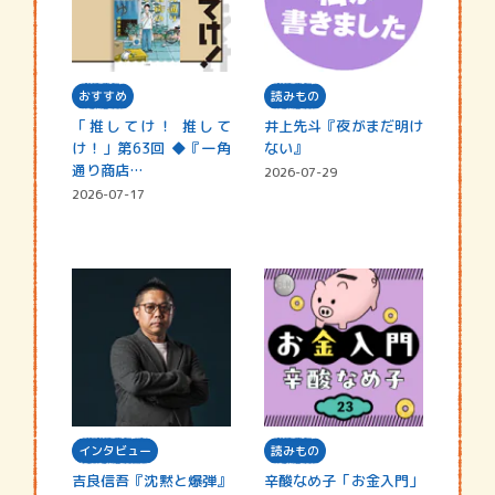
おすすめ
読みもの
「推してけ！ 推して
井上先斗『夜がまだ明け
け！」第63回 ◆『一角
ない』
通り商店…
2026-07-29
2026-07-17
インタビュー
読みもの
吉良信吾『沈黙と爆弾』
辛酸なめ子「お金入門」