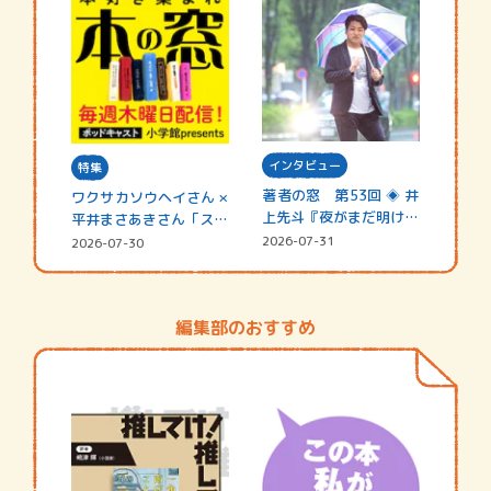
インタビュー
特集
著者の窓 第53回 ◈ 井
ワクサカソウヘイさん ×
上先斗『夜がまだ明けな
平井まさあきさん「スペ
い』
シャ…
2026-07-31
2026-07-30
編集部のおすすめ