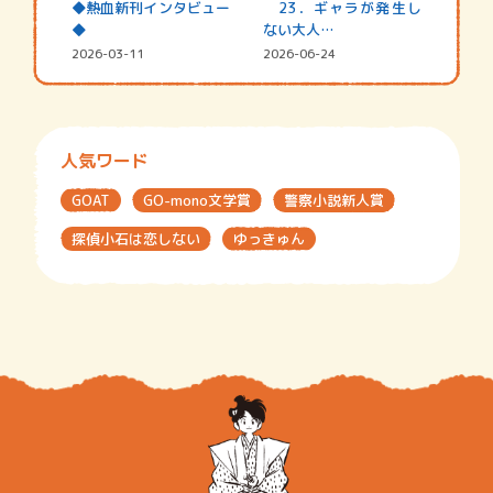
◆熱血新刊インタビュー
23．ギャラが発生し
◆
ない大人…
2026-03-11
2026-06-24
人気ワード
GOAT
GO-mono文学賞
警察小説新人賞
探偵小石は恋しない
ゆっきゅん