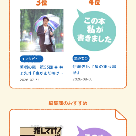
読みもの
インタビュー
伊藤佐凪『星の集う場
著者の窓 第53回 ◈ 井
所』
上先斗『夜がまだ明けな
い』
2026-08-05
2026-07-31
編集部のおすすめ