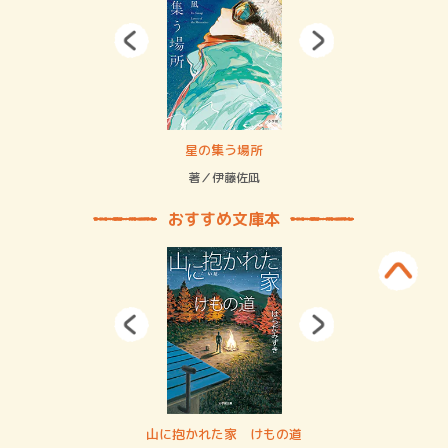
 二重拘束の…
星の集う場所
記憶
緒
著／伊藤佐凪
著／
おすすめ文庫本
・システム
山に抱かれた家 けもの道
神