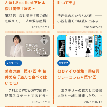
ん返しExcellent▼▶︎▲
吐いても』
桜井美奈「涙の…
第22話 桜井美奈「涙の理由
行き先のわからない旅 ──
を教えて」 人の涙は感情に
小説を書くのは旅に出るよう
よって…
なものだ…
2025/08/12
2025/07/09
インタビュー
おすすめ
著者の窓 第47回 ◈ 桜
むちゃぶり御免！書店員
井美奈『盗んで食べて吐
リレーコラム＊第14回
いても』
７月よりWOWOWで放送・
ミステリーの魅力とは登場
配信がスタートするドラマ
人物と一緒に推理したり、ト
『殺した…
リックに…
2025/06/30
2023/10/17