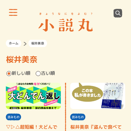
ホーム
桜井美奈
桜井美奈
新しい順
古い順
読みもの
読みもの
▽▷△超短編！大どんで
桜井美奈『盗んで食べて