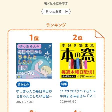
イン…
著／はらだみずき
著
もっとみる
ランキング
特集
読みもの
ワクサカソウヘイさん ×
ゆっきゅんの毎日今日か
平井まさあきさん「スペ
らちゃんとしたい日記
シャ…
☆202…
2026-07-30
2026-07-23