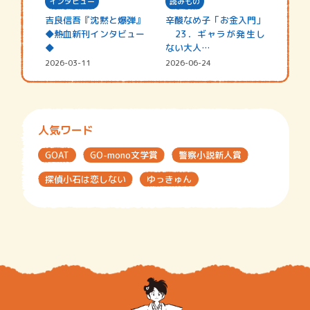
インタビュー
読みもの
吉良信吾『沈黙と爆弾』
辛酸なめ子「お金入門」
◆熱血新刊インタビュー
23．ギャラが発生し
◆
ない大人…
2026-03-11
2026-06-24
人気ワード
GOAT
GO-mono文学賞
警察小説新人賞
探偵小石は恋しない
ゆっきゅん