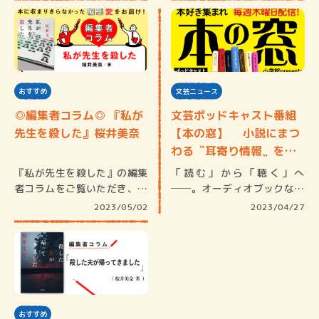
おすすめ
文芸ニュース
◎編集者コラム◎ 『私が
文芸ポッドキャスト番組
先生を殺した』桜井美奈
【本の窓】 小説にまつ
わる〝耳寄り情報〟をお
届…
『私が先生を殺した』の編集
「読む」から「聴く」へ
者コラムをご覧いただき、あ
──。オーディオブックなど
りがとう…
の普及に伴…
2023/05/02
2023/04/27
おすすめ