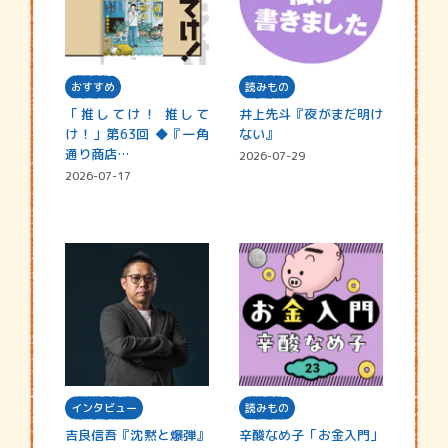
おすすめ
読みもの
「推してけ！ 推して
井上先斗『夜がまだ明け
け！」第63回 ◆『一角
ない』
通り商店…
2026-07-29
2026-07-17
インタビュー
読みもの
吉良信吾『沈黙と爆弾』
辛酸なめ子「お金入門」