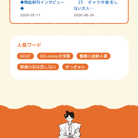
◆熱血新刊インタビュー
23．ギャラが発生し
◆
ない大人…
2026-03-11
2026-06-24
人気ワード
GOAT
GO-mono文学賞
警察小説新人賞
探偵小石は恋しない
ゆっきゅん