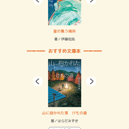
 二重拘束の…
星の集う場所
記憶
緒
著／伊藤佐凪
著／
おすすめ文庫本
・システム
山に抱かれた家 けもの道
神
イン…
著／はらだみずき
著