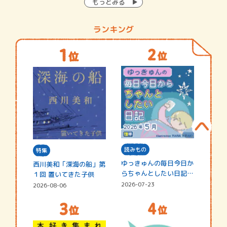
もっとみる
ランキング
読みもの
特集
ゆっきゅんの毎日今日か
西川美和「深海の船」第
らちゃんとしたい日記
１回 置いてきた子供
☆202…
2026-07-23
2026-08-06