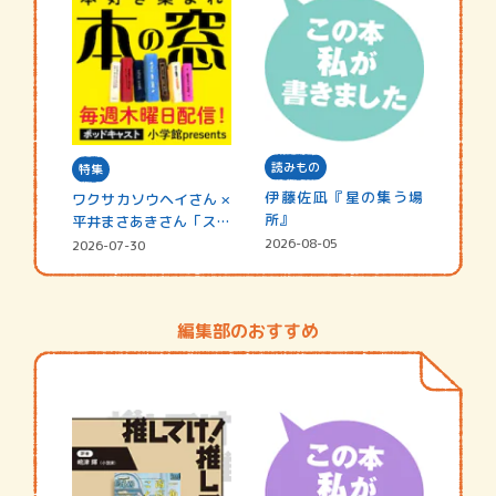
読みもの
特集
伊藤佐凪『星の集う場
ワクサカソウヘイさん ×
所』
平井まさあきさん「スペ
シャ…
2026-08-05
2026-07-30
編集部のおすすめ