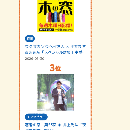
特集
ワクサカソウヘイさん × 平井まさ
あきさん「スペシャル対談」◆ポッ
ドキャスト…
2026-07-30
インタビュー
著者の窓 第53回 ◈ 井上先斗『夜