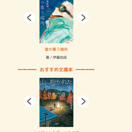
拘束の…
星の集う場所
記憶とツリ
著／伊藤佐凪
著／何 致
おすすめ文庫本