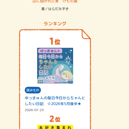
ステム
山に抱かれた家 けもの道
神無島
著／はらだみずき
著／あさ
ランキング
読みもの
ゆっきゅんの毎日今日からちゃんと
したい日記 ☆2026年5月後半★
2026-07-23