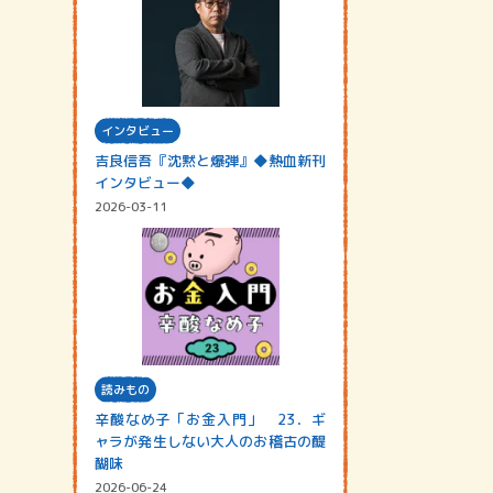
インタビュー
吉良信吾『沈黙と爆弾』◆熱血新刊
インタビュー◆
2026-03-11
読みもの
辛酸なめ子「お金入門」 23．ギ
ャラが発生しない大人のお稽古の醍
醐味
2026-06-24