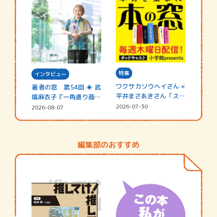
特集
インタビュー
ワクサカソウヘイさん ×
著者の窓 第54回 ◈ 武
平井まさあきさん「スペ
塙麻衣子『一角通り商店
シャ…
街の…
2026-07-30
2026-08-07
編集部のおすすめ