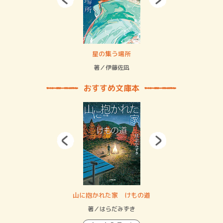
 二重拘束の…
星の集う場所
記憶
緒
著／伊藤佐凪
著／
おすすめ文庫本
・システム
山に抱かれた家 けもの道
神
イン…
著／はらだみずき
著