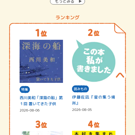
もっとみる
ランキング
読みもの
特集
伊藤佐凪『星の集う場
西川美和「深海の船」第
所』
１回 置いてきた子供
2026-08-05
2026-08-06