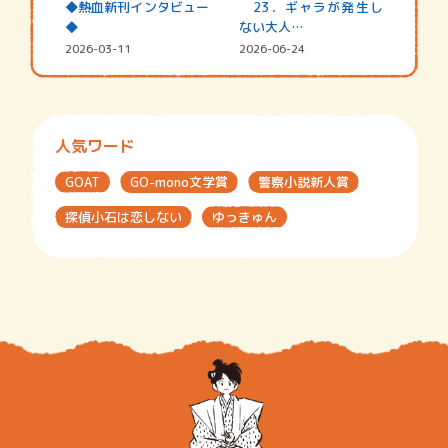
◆熱血新刊インタビュー
23．ギャラが発生し
◆
ない大人…
2026-03-11
2026-06-24
人気ワード
GOAT
GO-mono文学賞
警察小説新人賞
探偵小石は恋しない
ゆっきゅん