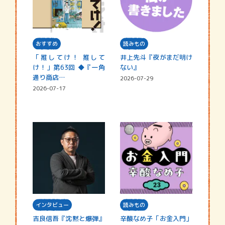
おすすめ
読みもの
「推してけ！ 推して
井上先斗『夜がまだ明け
け！」第63回 ◆『一角
ない』
通り商店…
2026-07-29
2026-07-17
インタビュー
読みもの
吉良信吾『沈黙と爆弾』
辛酸なめ子「お金入門」