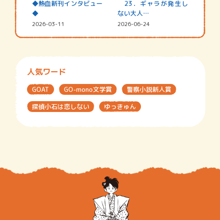
◆熱血新刊インタビュー
23．ギャラが発生し
◆
ない大人…
2026-03-11
2026-06-24
人気ワード
GOAT
GO-mono文学賞
警察小説新人賞
探偵小石は恋しない
ゆっきゅん