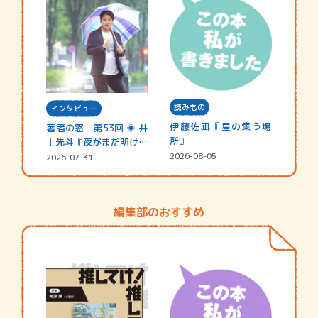
読みもの
インタビュー
伊藤佐凪『星の集う場
著者の窓 第53回 ◈ 井
所』
上先斗『夜がまだ明けな
い』
2026-08-05
2026-07-31
編集部のおすすめ