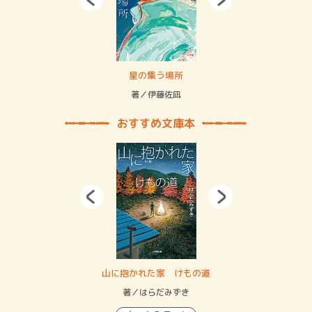
 二重拘束の…
星の集う場所
記憶
緒
著／伊藤佐凪
著／
おすすめ文庫本
・システム
山に抱かれた家 けもの道
神
イン…
著／はらだみずき
著