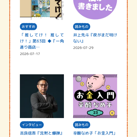
おすすめ
読みもの
「推してけ！ 推して
井上先斗『夜がまだ明け
け！」第63回 ◆『一角
ない』
通り商店…
2026-07-29
2026-07-17
インタビュー
読みもの
吉良信吾『沈黙と爆弾』
辛酸なめ子「お金入門」