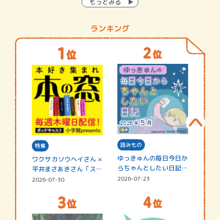
もっとみる
ランキング
読みもの
特集
ゆっきゅんの毎日今日か
ワクサカソウヘイさん ×
らちゃんとしたい日記
平井まさあきさん「スペ
☆202…
シャ…
2026-07-23
2026-07-30