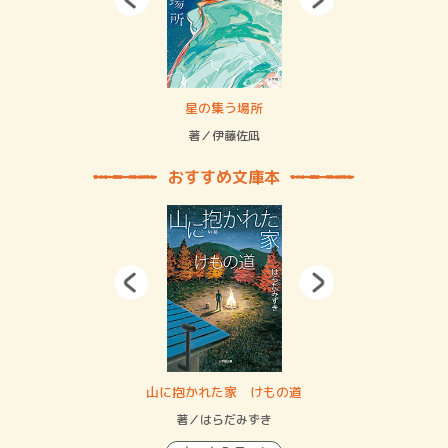
 二重拘束の…
星の集う場所
記憶
緒
著／伊藤佐凪
著／
おすすめ文庫本
・システム
山に抱かれた家 けもの道
神
イン…
著／はらだみずき
著