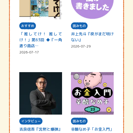
おすすめ
読みもの
「推してけ！ 推して
井上先斗『夜がまだ明け
け！」第63回 ◆『一角
ない』
通り商店…
2026-07-29
2026-07-17
インタビュー
読みもの
吉良信吾『沈黙と爆弾』
辛酸なめ子「お金入門」