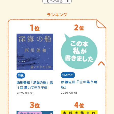
もっとみる
ランキング
読みもの
特集
伊藤佐凪『星の集う場
西川美和「深海の船」第
所』
１回 置いてきた子供
2026-08-05
2026-08-06