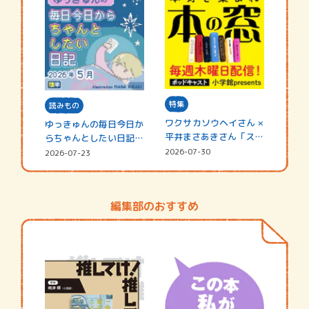
特集
読みもの
ワクサカソウヘイさん ×
ゆっきゅんの毎日今日か
平井まさあきさん「スペ
らちゃんとしたい日記
シャ…
☆202…
2026-07-30
2026-07-23
編集部のおすすめ