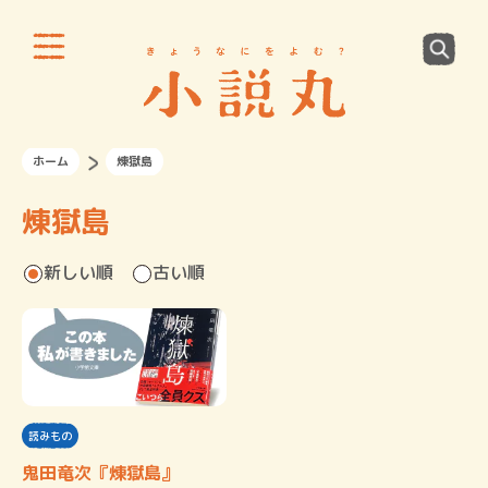
ホーム
煉獄島
煉獄島
新しい順
古い順
読みもの
鬼田竜次『煉獄島』