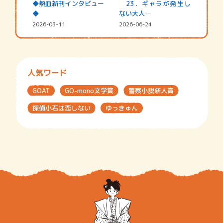
◆熱血新刊インタビュー
23．ギャラが発生し
◆
ない大人…
2026-03-11
2026-06-24
人気ワード
GOAT
GO-mono文学賞
警察小説新人賞
探偵小石は恋しない
ゆっきゅん