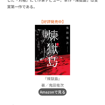
した『対極』にて作家デビュー。本作『煉獄島』は受
賞第一作である。
【好評発売中】
『煉獄島』
著／鬼田竜次
Amazonで見る