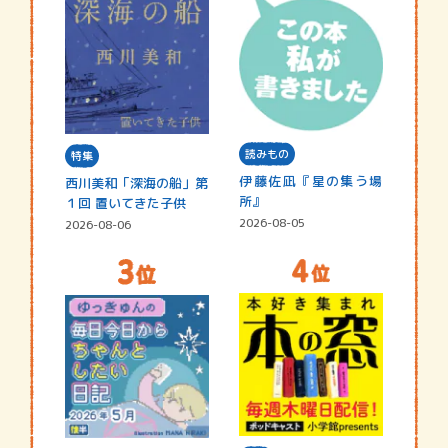
読みもの
特集
伊藤佐凪『星の集う場
西川美和「深海の船」第
所』
１回 置いてきた子供
2026-08-05
2026-08-06