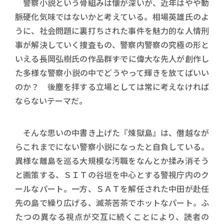
警察小説という骨組みは懐が深いが、近年はやや動
脈硬化気味ではないかと考えている。相場英雄氏のよ
うに、社会問題に裏打ちされた事件を魅力的な人情刑
事が解決していく捜査もの、警察内警察の究極の形と
いえる長岡弘樹氏の作品群――すでに偉大な先人が創作し
た多様な警察小説の中でどうやって輝きを放てばいい
のか？ 後塵を拝する立場としては常に考えなければ
ならないテーマだ。
そんな思いの中書き上げた『煉獄島』は、僭越なが
らこれまでにない警察小説になったと自負している。
異様な離島を巡る大規模な汚職をなんとか揉み消そう
と画策する、ＳＩＴの谷垣を中心とする警視庁内のク
ールなパート。一方、ＳＡＴを解任された中田が赴任
先の島で繰り広げる、滅茶苦茶でホットなパート。ふ
たつの異なる視点が交互に続くことにより、読者の