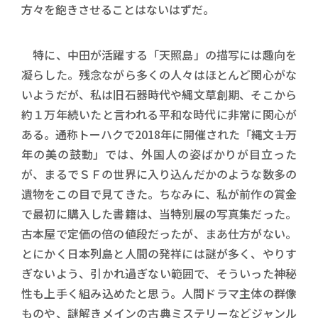
方々を飽きさせることはないはずだ。
特に、中田が活躍する「天照島」の描写には趣向を
凝らした。残念ながら多くの人々はほとんど関心がな
いようだが、私は旧石器時代や縄文草創期、そこから
約１万年続いたと言われる平和な時代に非常に関心が
ある。通称トーハクで2018年に開催された「縄文――１万
年の美の鼓動」では、外国人の姿ばかりが目立った
が、まるでＳＦの世界に入り込んだかのような数多の
遺物をこの目で見てきた。ちなみに、私が前作の賞金
で最初に購入した書籍は、当特別展の写真集だった。
古本屋で定価の倍の値段だったが、まあ仕方がない。
とにかく日本列島と人間の発祥には謎が多く、やりす
ぎないよう、引かれ過ぎない範囲で、そういった神秘
性も上手く組み込めたと思う。人間ドラマ主体の群像
ものや、謎解きメインの古典ミステリーなどジャンル