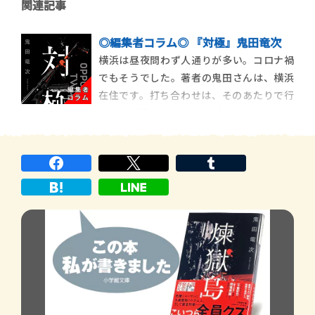
関連記事
◎編集者コラム◎ 『対極』鬼田竜次
横浜は昼夜問わず人通りが多い。コロナ禍
でもそうでした。著者の鬼田さんは、横浜
在住です。打ち合わせは、そのあたりで行
うことが多かったのですが、さすがは地元
の方。横浜だけどあまり賑わっていない
（？）、静かなファミレスを教えてくれま
した。作品と同じく著者のまなざしは真剣
です。こちらがいい加減な意見を言おうも
のなら、SATばり