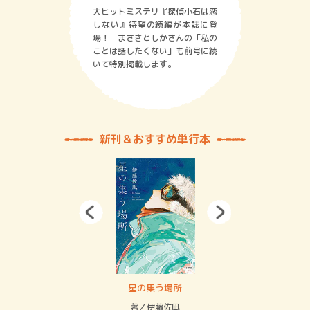
大ヒットミステリ『探偵小石は恋
しない』待望の続編が本誌に登
場！ まさきとしかさんの「私の
ことは話したくない」も前号に続
いて特別掲載します。
新刊＆おすすめ単行本
 二重拘束の…
星の集う場所
記憶
緒
著／伊藤佐凪
著／