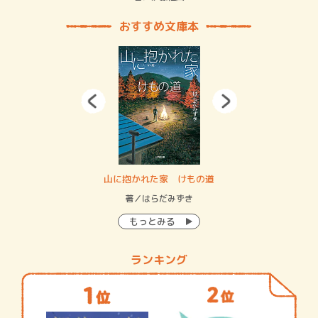
おすすめ文庫本
・システム
山に抱かれた家 けもの道
神
イン…
著／はらだみずき
著
もっとみる
ランキング