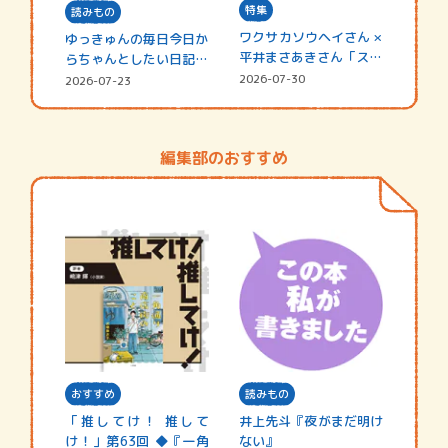
特集
読みもの
ワクサカソウヘイさん ×
ゆっきゅんの毎日今日か
平井まさあきさん「スペ
らちゃんとしたい日記
シャ…
☆202…
2026-07-30
2026-07-23
編集部のおすすめ
おすすめ
読みもの
「推してけ！ 推して
井上先斗『夜がまだ明け
け！」第63回 ◆『一角
ない』