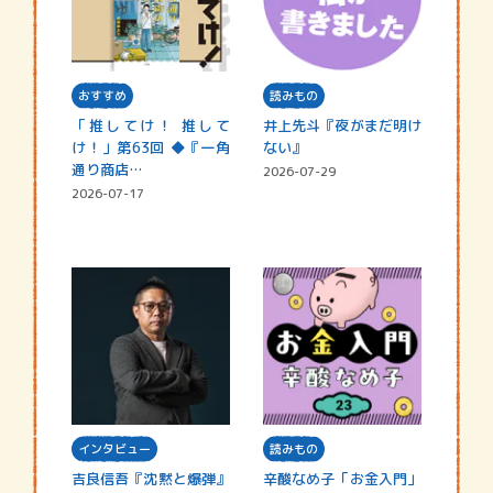
おすすめ
読みもの
「推してけ！ 推して
井上先斗『夜がまだ明け
け！」第63回 ◆『一角
ない』
通り商店…
2026-07-29
2026-07-17
インタビュー
読みもの
吉良信吾『沈黙と爆弾』
辛酸なめ子「お金入門」