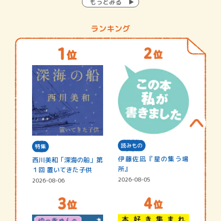
もっとみる
ランキング
読みもの
特集
伊藤佐凪『星の集う場
西川美和「深海の船」第
所』
１回 置いてきた子供
2026-08-05
2026-08-06