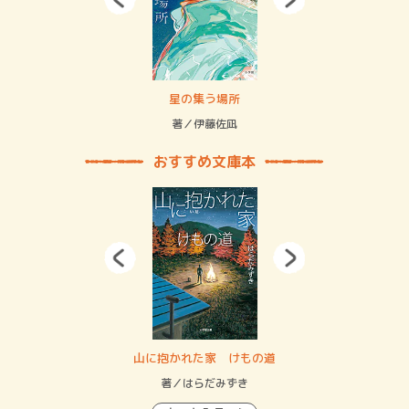
 二重拘束の…
星の集う場所
記憶
緒
著／伊藤佐凪
著／
おすすめ文庫本
・システム
山に抱かれた家 けもの道
神
イン…
著／はらだみずき
著