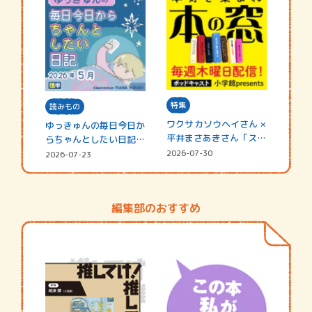
特集
読みもの
ワクサカソウヘイさん ×
ゆっきゅんの毎日今日か
平井まさあきさん「スペ
らちゃんとしたい日記
シャ…
☆202…
2026-07-30
2026-07-23
編集部のおすすめ