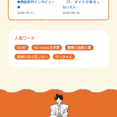
◆熱血新刊インタビュー
23．ギャラが発生し
◆
ない大人…
2026-03-11
2026-06-24
人気ワード
GOAT
GO-mono文学賞
警察小説新人賞
探偵小石は恋しない
ゆっきゅん