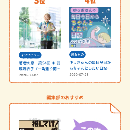
読みもの
インタビュー
ゆっきゅんの毎日今日か
著者の窓 第54回 ◈ 武
らちゃんとしたい日記
塙麻衣子『一角通り商店
☆202…
街の…
2026-07-23
2026-08-07
編集部のおすすめ