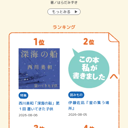
イン…
著／はらだみずき
著
もっとみる
ランキング
読みもの
特集
伊藤佐凪『星の集う場
西川美和「深海の船」第
所』
１回 置いてきた子供
2026-08-05
2026-08-06