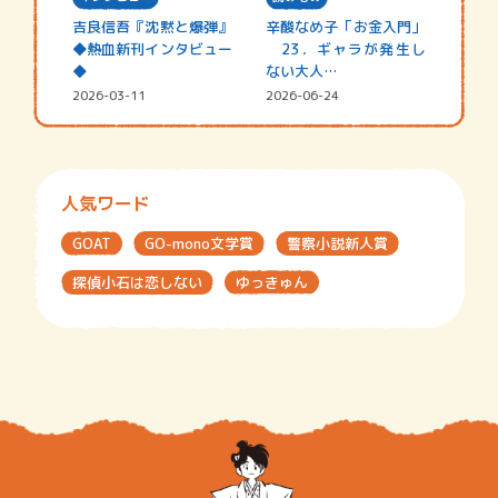
吉良信吾『沈黙と爆弾』
辛酸なめ子「お金入門」
◆熱血新刊インタビュー
23．ギャラが発生し
◆
ない大人…
2026-03-11
2026-06-24
人気ワード
GOAT
GO-mono文学賞
警察小説新人賞
探偵小石は恋しない
ゆっきゅん