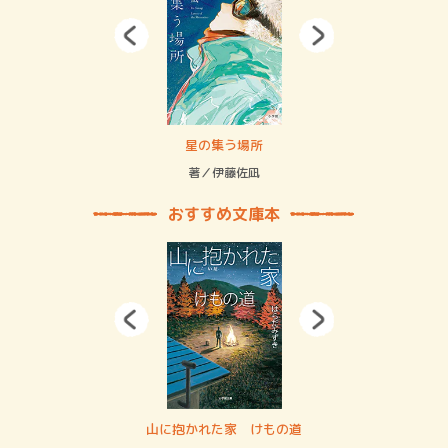
 二重拘束の…
星の集う場所
記憶
緒
著／伊藤佐凪
著／
おすすめ文庫本
・システム
山に抱かれた家 けもの道
神