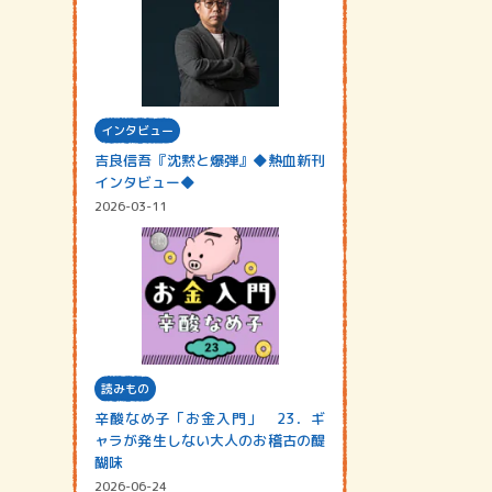
インタビュー
吉良信吾『沈黙と爆弾』◆熱血新刊
インタビュー◆
2026-03-11
読みもの
辛酸なめ子「お金入門」 23．ギ
ャラが発生しない大人のお稽古の醍
醐味
2026-06-24