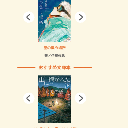
拘束の…
星の集う場所
記憶とツリ
著／伊藤佐凪
著／何 致
おすすめ文庫本