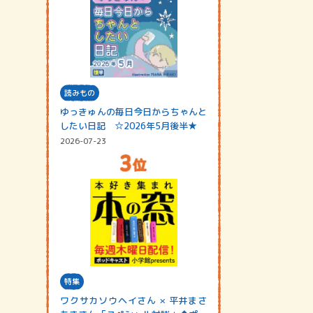
読みもの
ゆっきゅんの毎日今日からちゃんと
したい日記 ☆2026年5月後半★
2026-07-23
特集
ワクサカソウヘイさん × 平井まさ