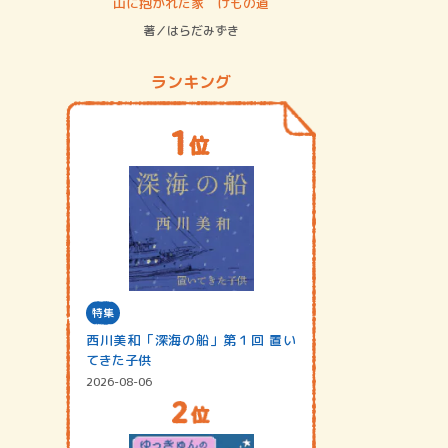
ステム
山に抱かれた家 けもの道
神無島
著／はらだみずき
著／あさ
ランキング
特集
西川美和「深海の船」第１回 置い
てきた子供
2026-08-06