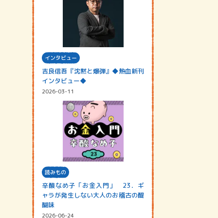
インタビュー
吉良信吾『沈黙と爆弾』◆熱血新刊
インタビュー◆
2026-03-11
読みもの
辛酸なめ子「お金入門」 23．ギ
ャラが発生しない大人のお稽古の醍
醐味
2026-06-24