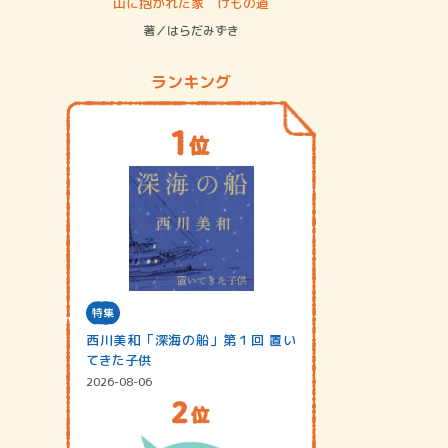
ステム
山に抱かれた家 けもの道
神無島
著／はらだみずき
著／あさ
ランキング
特集
西川美和「深海の船」第１回 置い
てきた子供
2026-08-06