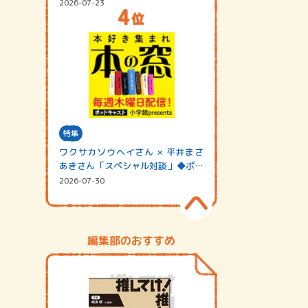
2026-07-23
特集
ワクサカソウヘイさん × 平井まさ
あきさん「スペシャル対談」◆ポッ
ドキャスト…
2026-07-30
編集部のおすすめ