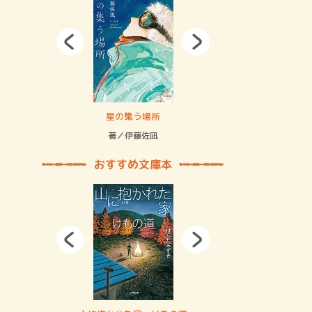
拘束の…
星の集う場所
記憶とツリ
著／伊藤佐凪
著／何 致
おすすめ文庫本