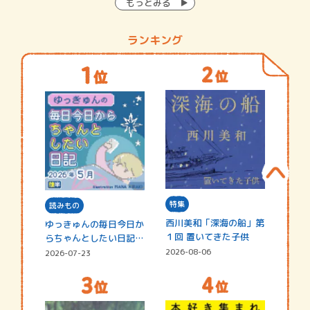
もっとみる
ランキング
特集
読みもの
西川美和「深海の船」第
ゆっきゅんの毎日今日か
１回 置いてきた子供
らちゃんとしたい日記
☆202…
2026-08-06
2026-07-23