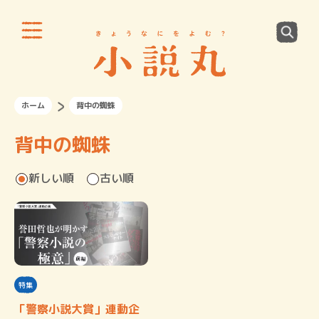
ホーム
背中の蜘蛛
背中の蜘蛛
新しい順
古い順
特集
「警察小説大賞」連動企