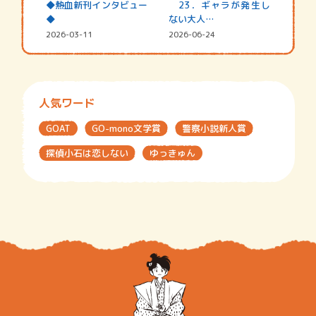
◆熱血新刊インタビュー
23．ギャラが発生し
◆
ない大人…
2026-03-11
2026-06-24
人気ワード
GOAT
GO-mono文学賞
警察小説新人賞
探偵小石は恋しない
ゆっきゅん