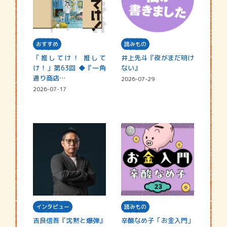
おすすめ
読みもの
「推してけ！ 推して
井上先斗『夜がまだ明け
け！」第63回 ◆『一角
ない』
通り商店…
2026-07-29
2026-07-17
インタビュー
読みもの
吉良信吾『沈黙と爆弾』
辛酸なめ子「お金入門」