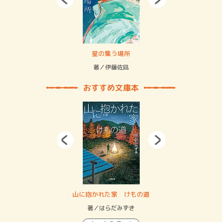
 二重拘束の…
星の集う場所
記憶
緒
著／伊藤佐凪
著／
おすすめ文庫本
・システム
山に抱かれた家 けもの道
神
イン…
著／はらだみずき
著