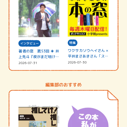
特集
インタビュー
ワクサカソウヘイさん ×
著者の窓 第53回 ◈ 井
平井まさあきさん「スペ
上先斗『夜がまだ明けな
シャ…
い』
2026-07-30
2026-07-31
編集部のおすすめ