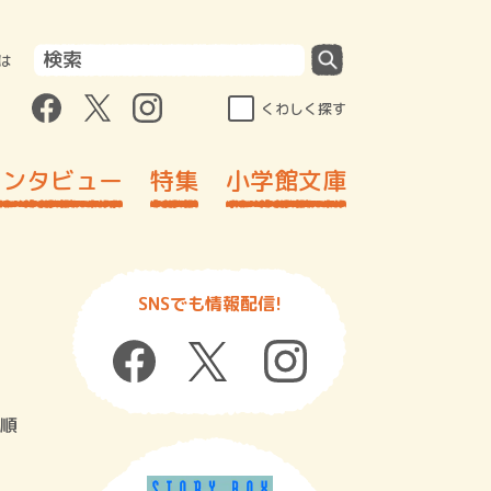
は
くわしく探す
インタビュー
特集
小学館文庫
SNSでも情報配信!
順