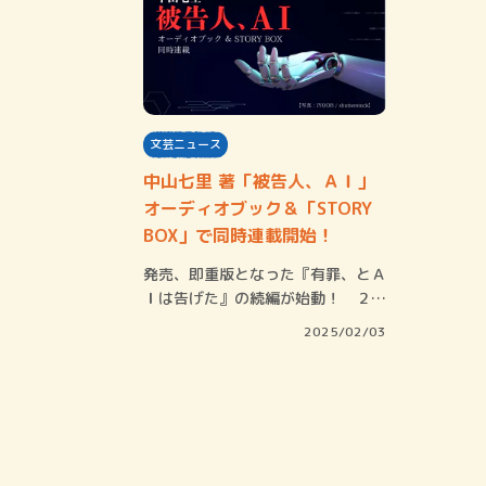
文芸ニュース
中山七里 著「被告人、ＡＩ」
オーディオブック＆「STORY
BOX」で同時連載開始！
発売、即重版となった『有罪、とＡ
Ｉは告げた』の続編が始動！ ２月
10日配信の…
2025/02/03