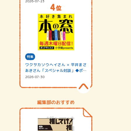
2026-07-23
特集
ワクサカソウヘイさん × 平井まさ
あきさん「スペシャル対談」◆ポッ
ドキャスト…
2026-07-30
編集部のおすすめ