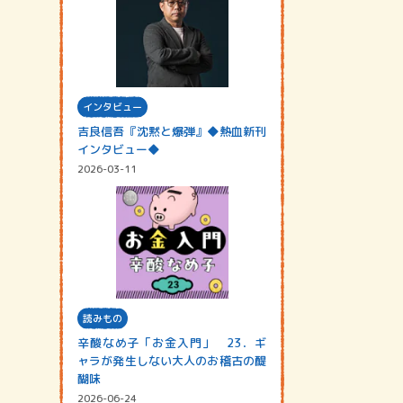
インタビュー
吉良信吾『沈黙と爆弾』◆熱血新刊
インタビュー◆
2026-03-11
読みもの
辛酸なめ子「お金入門」 23．ギ
ャラが発生しない大人のお稽古の醍
醐味
2026-06-24