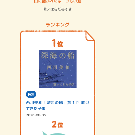
ステム
山に抱かれた家 けもの道
神無島
著／はらだみずき
著／あさ
ランキング
特集
西川美和「深海の船」第１回 置い
てきた子供
2026-08-06