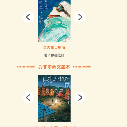
拘束の…
星の集う場所
記憶とツリ
著／伊藤佐凪
著／何 致
おすすめ文庫本