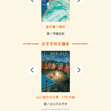
 二重拘束の…
星の集う場所
記憶
緒
著／伊藤佐凪
著／
おすすめ文庫本
・システム
山に抱かれた家 けもの道
神
イン…
著／はらだみずき
著