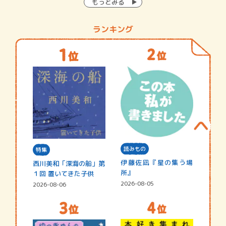
もっとみる
ランキング
読みもの
特集
伊藤佐凪『星の集う場
西川美和「深海の船」第
所』
１回 置いてきた子供
2026-08-05
2026-08-06