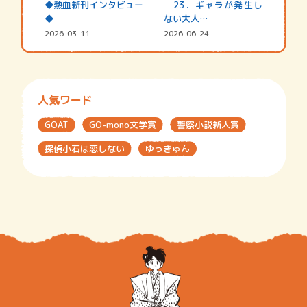
◆熱血新刊インタビュー
23．ギャラが発生し
◆
ない大人…
2026-03-11
2026-06-24
人気ワード
GOAT
GO-mono文学賞
警察小説新人賞
探偵小石は恋しない
ゆっきゅん