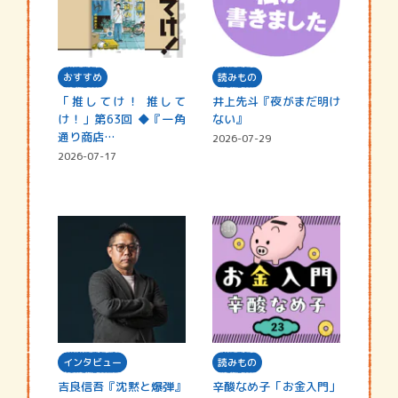
おすすめ
読みもの
「推してけ！ 推して
井上先斗『夜がまだ明け
け！」第63回 ◆『一角
ない』
通り商店…
2026-07-29
2026-07-17
インタビュー
読みもの
吉良信吾『沈黙と爆弾』
辛酸なめ子「お金入門」