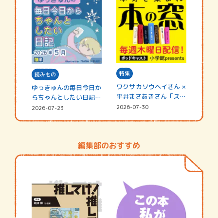
特集
読みもの
ワクサカソウヘイさん ×
ゆっきゅんの毎日今日か
平井まさあきさん「スペ
らちゃんとしたい日記
シャ…
☆202…
2026-07-30
2026-07-23
編集部のおすすめ