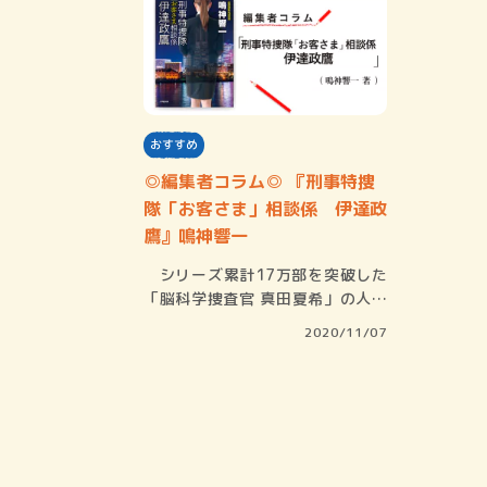
おすすめ
◎編集者コラム◎ 『刑事特捜
隊「お客さま」相談係 伊達政
鷹』鳴神響一
シリーズ累計17万部を突破した
「脳科学捜査官 真田夏希」の人気
作家、鳴神響…
2020/11/07