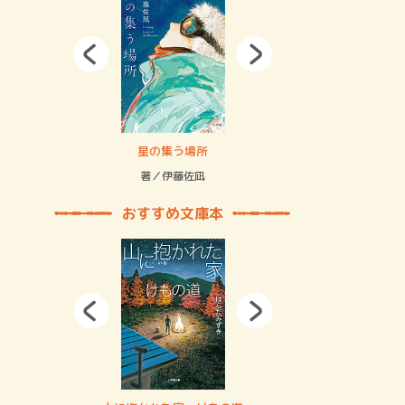
拘束の…
星の集う場所
記憶とツリ
著／伊藤佐凪
著／何 致
おすすめ文庫本