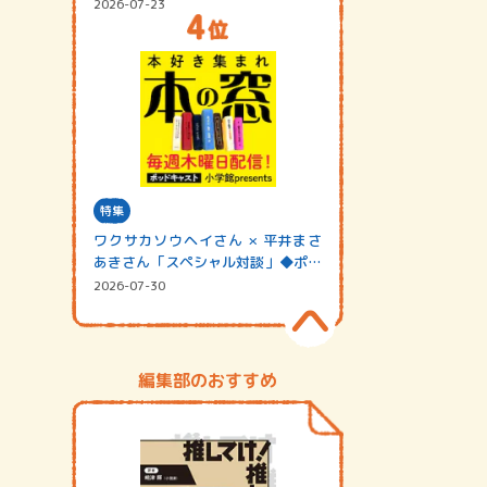
2026-07-23
特集
ワクサカソウヘイさん × 平井まさ
あきさん「スペシャル対談」◆ポッ
ドキャスト…
2026-07-30
編集部のおすすめ