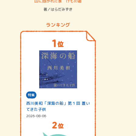
ステム
山に抱かれた家 けもの道
神無島
著／はらだみずき
著／あさ
ランキング
特集
西川美和「深海の船」第１回 置い
てきた子供
2026-08-06