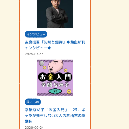
インタビュー
吉良信吾『沈黙と爆弾』◆熱血新刊
インタビュー◆
2026-03-11
読みもの
辛酸なめ子「お金入門」 23．ギ
ャラが発生しない大人のお稽古の醍
醐味
2026-06-24