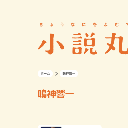
ホーム
鳴神響一
鳴神響一